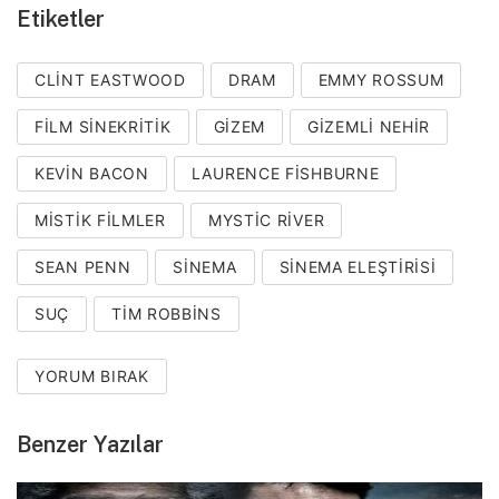
Etiketler
CLINT EASTWOOD
DRAM
EMMY ROSSUM
FILM SINEKRITIK
GIZEM
GIZEMLI NEHIR
KEVIN BACON
LAURENCE FISHBURNE
MISTIK FILMLER
MYSTIC RIVER
SEAN PENN
SINEMA
SINEMA ELEŞTIRISI
SUÇ
TIM ROBBINS
YORUM BIRAK
Benzer Yazılar