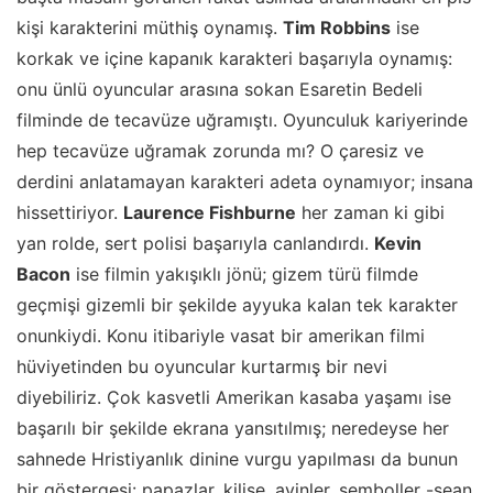
kişi karakterini müthiş oynamış.
Tim Robbins
ise
korkak ve içine kapanık karakteri başarıyla oynamış:
onu ünlü oyuncular arasına sokan Esaretin Bedeli
filminde de tecavüze uğramıştı. Oyunculuk kariyerinde
hep tecavüze uğramak zorunda mı? O çaresiz ve
derdini anlatamayan karakteri adeta oynamıyor; insana
hissettiriyor.
Laurence Fishburne
her zaman ki gibi
yan rolde, sert polisi başarıyla canlandırdı.
Kevin
Bacon
ise filmin yakışıklı jönü; gizem türü filmde
geçmişi gizemli bir şekilde ayyuka kalan tek karakter
onunkiydi. Konu itibariyle vasat bir amerikan filmi
hüviyetinden bu oyuncular kurtarmış bir nevi
diyebiliriz. Çok kasvetli Amerikan kasaba yaşamı ise
başarılı bir şekilde ekrana yansıtılmış; neredeyse her
sahnede Hristiyanlık dinine vurgu yapılması da bunun
bir göstergesi: papazlar, kilise, ayinler, semboller -sean