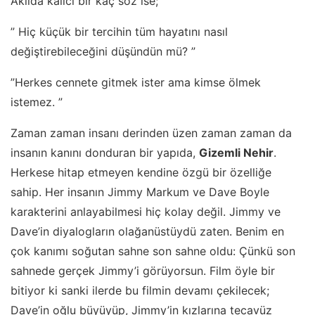
Akılda kalıcı bir kaç söz ise;
” Hiç küçük bir tercihin tüm hayatını nasıl
değiştirebileceğini düşündün mü? ”
”Herkes cennete gitmek ister ama kimse ölmek
istemez. ”
Zaman zaman insanı derinden üzen zaman zaman da
insanın kanını donduran bir yapıda,
Gizemli Nehir
.
Herkese hitap etmeyen kendine özgü bir özelliğe
sahip. Her insanın Jimmy Markum ve Dave Boyle
karakterini anlayabilmesi hiç kolay değil. Jimmy ve
Dave’in diyalogların olağanüstüydü zaten. Benim en
çok kanımı soğutan sahne son sahne oldu: Çünkü son
sahnede gerçek Jimmy’i görüyorsun. Film öyle bir
bitiyor ki sanki ilerde bu filmin devamı çekilecek;
Dave’in oğlu büyüyüp, Jimmy’in kızlarına tecavüz