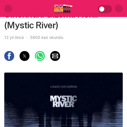
Sinekritik: Gizemli Nehir
(Mystic River)
12 yıl önce
5600 kez okundu