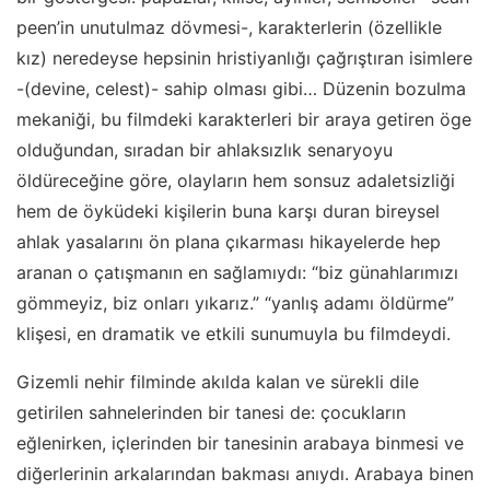
peen’in unutulmaz dövmesi-, karakterlerin (özellikle
kız) neredeyse hepsinin hristiyanlığı çağrıştıran isimlere
-(devine, celest)- sahip olması gibi… Düzenin bozulma
mekaniği, bu filmdeki karakterleri bir araya getiren öge
olduğundan, sıradan bir ahlaksızlık senaryoyu
öldüreceğine göre, olayların hem sonsuz adaletsizliği
hem de öyküdeki kişilerin buna karşı duran bireysel
ahlak yasalarını ön plana çıkarması hikayelerde hep
aranan o çatışmanın en sağlamıydı: “biz günahlarımızı
gömmeyiz, biz onları yıkarız.” “yanlış adamı öldürme”
klişesi, en dramatik ve etkili sunumuyla bu filmdeydi.
Gizemli nehir
filminde akılda kalan ve sürekli dile
getirilen sahnelerinden bir tanesi de: çocukların
eğlenirken, içlerinden bir tanesinin arabaya binmesi ve
diğerlerinin arkalarından bakması anıydı. Arabaya binen