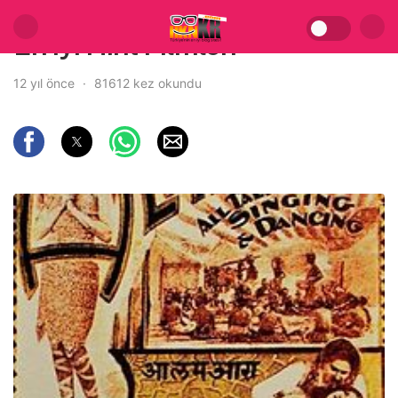
En iyi Hint Filmleri
12 yıl önce
81612 kez okundu