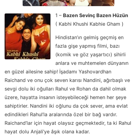
1 –
Bazen Sevinç Bazen Hüzün
( Kabhi Khushi Kabhie Gham )
Hindistan’ın gelmiş geçmiş en
fazla gişe yapmış filmi, bazı
(komik ve göz yaşartıcı) sihirli
anlara ve muhtemelen dünyanın
en güzel ailesine sahip! İşadamı Yashovardhan
Raichand ve onu çok seven karısı Nandini, ağırbaşlı ve
sevgi dolu iki oğulları Rahul ve Rohan da dahil olmak
üzere, hayatta insanın isteyebileceği hemen her şeye
sahiptirler. Nandini iki oğlunu da çok sever, ama evlat
edindikleri Rahul’la aralarında özel bir bağ vardır.
Raichand’lar için hayat olaysız geçmektedir, ta ki Rahul
hayat dolu Anjali’ye âşık olana kadar.