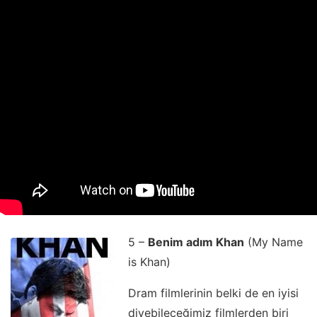
5 –
Benim adım Khan
(My Name
is Khan)
Dram filmlerinin belki de en iyisi
diyebileceğimiz filmlerden biri