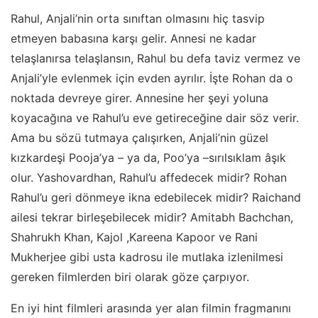
Rahul, Anjali’nin orta sınıftan olmasını hiç tasvip
etmeyen babasına karşı gelir. Annesi ne kadar
telaşlanırsa telaşlansın, Rahul bu defa taviz vermez ve
Anjali’yle evlenmek için evden ayrılır. İşte Rohan da o
noktada devreye girer. Annesine her şeyi yoluna
koyacağına ve Rahul’u eve getireceğine dair söz verir.
Ama bu sözü tutmaya çalışırken, Anjali’nin güzel
kızkardeşi Pooja’ya – ya da, Poo’ya –sırılsıklam âşık
olur. Yashovardhan, Rahul’u affedecek midir? Rohan
Rahul’u geri dönmeye ikna edebilecek midir? Raichand
ailesi tekrar birleşebilecek midir? Amitabh Bachchan,
Shahrukh Khan, Kajol ,Kareena Kapoor ve Rani
Mukherjee gibi usta kadrosu ile mutlaka izlenilmesi
gereken filmlerden biri olarak göze çarpıyor.
En iyi hint filmleri arasında yer alan filmin fragmanını