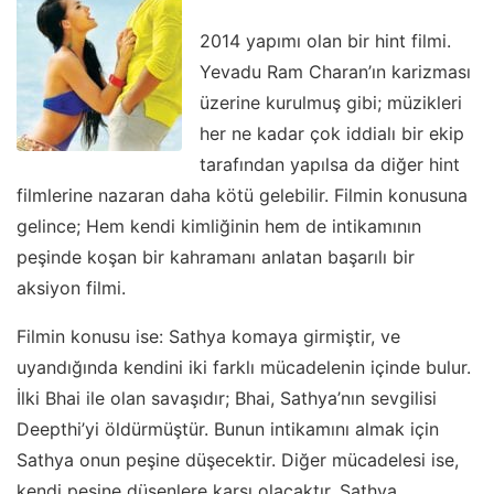
2014 yapımı olan bir hint filmi.
Yevadu Ram Charan’ın karizması
üzerine kurulmuş gibi; müzikleri
her ne kadar çok iddialı bir ekip
tarafından yapılsa da diğer hint
filmlerine nazaran daha kötü gelebilir. Filmin konusuna
gelince; Hem kendi kimliğinin hem de intikamının
peşinde koşan bir kahramanı anlatan başarılı bir
aksiyon filmi.
Filmin konusu ise: Sathya komaya girmiştir, ve
uyandığında kendini iki farklı mücadelenin içinde bulur.
İlki Bhai ile olan savaşıdır; Bhai, Sathya’nın sevgilisi
Deepthi’yi öldürmüştür. Bunun intikamını almak için
Sathya onun peşine düşecektir. Diğer mücadelesi ise,
kendi peşine düşenlere karşı olacaktır. Sathya