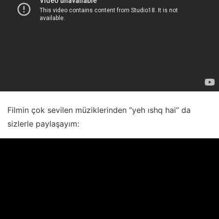
Filmin çok sevilen müziklerinden “yeh ıshq hai” da
sizlerle paylaşayım: