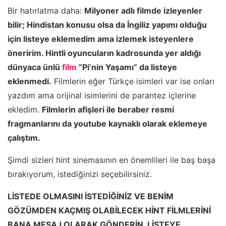
Bir hatırlatma daha:
Milyoner adlı filmde izleyenler
bilir; Hindistan konusu olsa da İngiliz yapımı olduğu
için listeye eklemedim ama izlemek isteyenlere
öneririm. Hintli oyuncuların kadrosunda yer aldığı
dünyaca ünlü
film
”Pi’nin Yaşamı” da listeye
eklenmedi.
Filmlerin eğer Türkçe isimleri var ise onları
yazdım ama orijinal isimlerini de parantez içlerine
ekledim.
Filmlerin afişleri ile beraber resmi
fragmanlarını da youtube kaynaklı olarak eklemeye
çalıştım.
Şimdi sizleri hint sinemasının en önemlileri ile baş başa
bırakıyorum, istediğinizi seçebilirsiniz.
LİSTEDE OLMASINI İSTEDİĞİNİZ VE BENİM
GÖZÜMDEN KAÇMIŞ OLABİLECEK HİNT FİLMLERİNİ
BANA MESAJ OLARAK GÖNDERİN, LİSTEYE