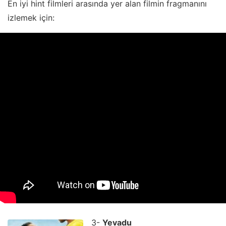
En iyi hint filmleri arasında yer alan filmin fragmanını
izlemek için:
3-
Yevadu