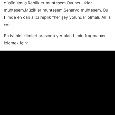
düşünülmüş.Replikler muhteşem.Oyunculuklar
muhteşem.Müzikler muhteşem.Senaryo muhteşem. Bu
filmde en can alıcı replik ”her şey yolunda” olmalı. All is
well!
En iyi hint filmleri arasında yer alan filmin fragmanını
izlemek için: