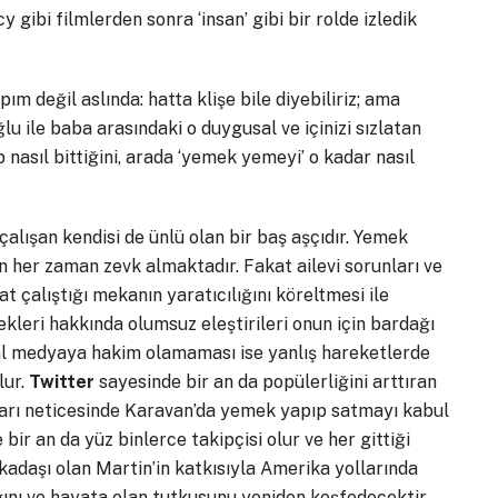
gibi filmlerden sonra ‘insan’ gibi bir rolde izledik
pım değil aslında: hatta klişe bile diyebiliriz; ama
u ile baba arasındaki o duygusal ve içinizi sızlatan
p nasıl bittiğini, arada ‘yemek yemeyi’ o kadar nasıl
 çalışan kendisi de ünlü olan bir baş aşçıdır. Yemek
n her zaman zevk almaktadır. Fakat ailevi sorunları ve
t çalıştığı mekanın yaratıcılığını köreltmesi ile
leri hakkında olumsuz eleştirileri onun için bardağı
syal medyaya hakim olamaması ise yanlış hareketlerde
lur.
Twitter
sayesinde bir an da popülerliğini arttıran
arları neticesinde Karavan’da yemek yapıp satmayı kabul
bir an da yüz binlerce takipçisi olur ve her gittiği
kadaşı olan Martin’in katkısıyla Amerika yollarında
ağını ve hayata olan tutkusunu yeniden keşfedecektir.