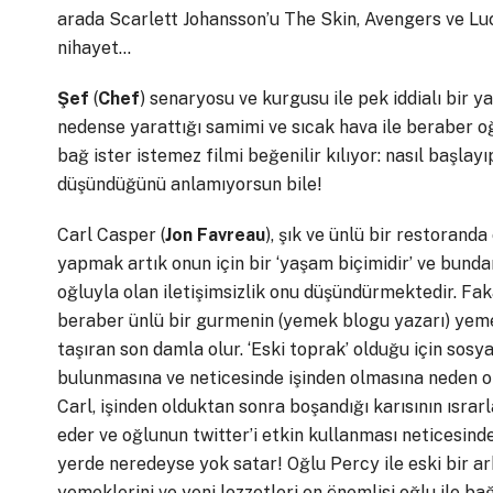
arada Scarlett Johansson’u The Skin, Avengers ve Lucy 
nihayet…
Şef
(
Chef
) senaryosu ve kurgusu ile pek iddialı bir ya
nedense yarattığı samimi ve sıcak hava ile beraber oğl
bağ ister istemez filmi beğenilir kılıyor: nasıl başlayı
düşündüğünü anlamıyorsun bile!
Carl Casper (
Jon Favreau
), şık ve ünlü bir restoranda
yapmak artık onun için bir ‘yaşam biçimidir’ ve bunda
oğluyla olan iletişimsizlik onu düşündürmektedir. Faka
beraber ünlü bir gurmenin (yemek blogu yazarı) yemek
taşıran son damla olur. ‘Eski toprak’ olduğu için so
bulunmasına ve neticesinde işinden olmasına neden o
Carl, işinden olduktan sonra boşandığı karısının ısr
eder ve oğlunun twitter’i etkin kullanması neticesinde 
yerde neredeyse yok satar! Oğlu Percy ile eski bir ar
yemeklerini ve yeni lezzetleri en önemlisi oğlu ile b