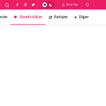
Giriş Yap
erim
SineKritikler
İletişim
Diğer