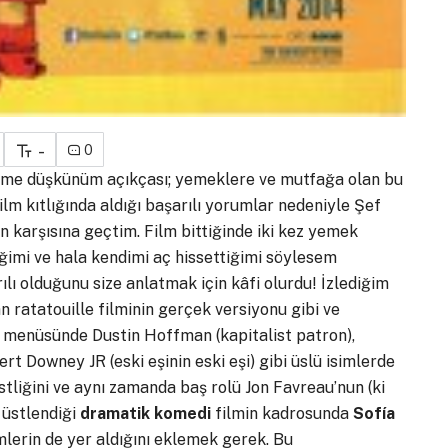
-
0
deme düşkünüm açıkçası; yemeklere ve mutfağa olan bu
lm kıtlığında aldığı başarılı yorumlar nedeniyle Şef
an karşısına geçtim. Film bittiğinde iki kez yemek
ğimi ve hala kendimi aç hissettiğimi söylesem
ılı olduğunu size anlatmak için kâfi olurdu! İzlediğim
n ratatouille filminin gerçek versiyonu gibi ve
n menüsünde Dustin Hoffman (kapitalist patron),
rt Downey JR (eski eşinin eski eşi) gibi üslü isimlerde
istliğini ve aynı zamanda baş rolü Jon Favreau’nun (ki
 üstlendiği
dramatik komedi
filmin kadrosunda
Sofía
imlerin de yer aldığını eklemek gerek. Bu