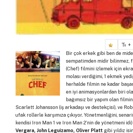
+
Bir çok erkek gibi ben de mi
sempatimden midir bilinmez, fi
(Chef) filmini izlemek için ekr
molası verdiğimi, 1 ekmek yedi
herhalde filmin ne kadar başar
en iyi animasyonlardan biri ola
bağımsız bir yapım olan filmi
Scarlett Johansson (iş arkadaşı ve destekçisi), ve Robe
ufak rollerle karşımıza çıkıyor. Yönetmenliğini, senar
kendisi Iron Man 1 ve Iron Man 2’nin de yönetmeni idi)
Vergara, John Leguizamo, Oliver Platt
gibi yıldız is