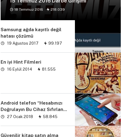
15 Temmuz 2016 Darbe Girişimi
18 Temmuz 2016
218.039
Samsung ağda kayıtlı değil
hatası çözümü
19 Ağustos 2017
99.197
En iyi Hint Filmleri
16 Eylül 2014
81.555
Android telefon “Hesabınızı
Doğrulayın Bu Cihaz Sıfırlandı
sorunu” çözümü
27 Ocak 2018
58.845
Güvenilir kitap satın alma