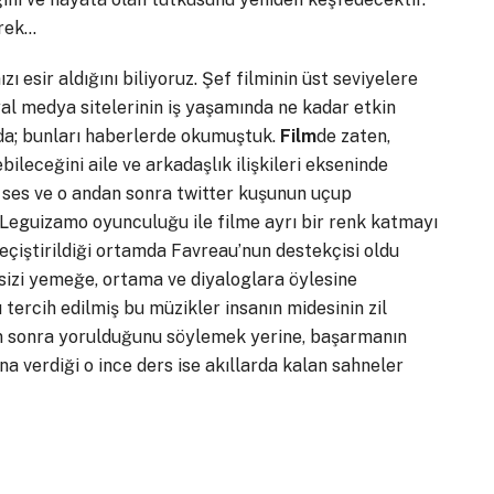
erek…
 esir aldığını biliyoruz. Şef filminin üst seviyelere
yal medya sitelerinin iş yaşamında ne kadar etkin
nda; bunları haberlerde okumuştuk.
Film
de zaten,
ileceğini aile ve arkadaşlık ilişkileri ekseninde
ğı ses ve o andan sonra twitter kuşunun uçup
Leguizamo oyunculuğu ile filme ayrı bir renk katmayı
geçiştirildiği ortamda Favreau’nun destekçisi oldu
e sizi yemeğe, ortama ve diyaloglara öylesine
tercih edilmiş bu müzikler insanın midesinin zil
an sonra yorulduğunu söylemek yerine, başarmanın
a verdiği o ince ders ise akıllarda kalan sahneler