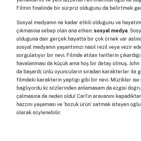
Filmin finalinde bir sürpriz olduğunu da belirtmek g
Sosyal medyanın ne kadar etkili olduğunu ve hayatımızı
çıkmasına sebep olan ana etken:
sosyal medya
. Sos
olduğuna dair gerçek hayatta bir çok örnek var aslı
sosyal medyanın yaşantımızı nasıl rezil veya vezir edeb
sorgulatıyor bir nevi. Filmde atılan twitlerin çıkardı
havalanması da küçük ama hoş bir detay olmuş. John 
da başardı; ünlü oyuncuların sıradan karakterler ile 
filmdeki karakterin yaptığı gibi bir nevi. Müzikler is
bağlıyordu ki: sözlerinden anlamasam da ezgisi doğru 
çalmasına da neden oldu! Carl’ın aravanını kapadıkt
hazzını yaşaması ve ‘bozuk ürün’ satmak isteyen oğlun
olarak söylenebilir.