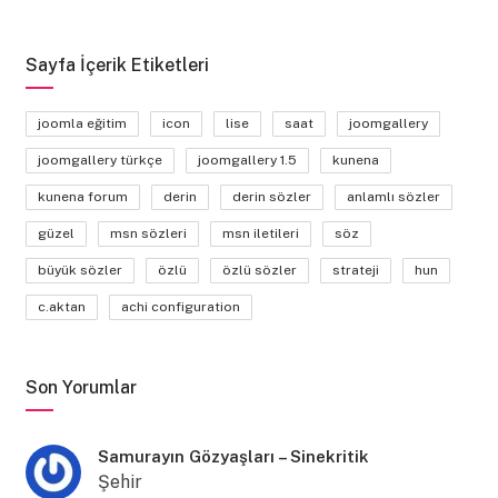
Sayfa İçerik Etiketleri
joomla eğitim
icon
lise
saat
joomgallery
joomgallery türkçe
joomgallery 1.5
kunena
kunena forum
derin
derin sözler
anlamlı sözler
güzel
msn sözleri
msn iletileri
söz
büyük sözler
özlü
özlü sözler
strateji
hun
c.aktan
achi configuration
Son Yorumlar
Samurayın Gözyaşları – Sinekritik
Şehir