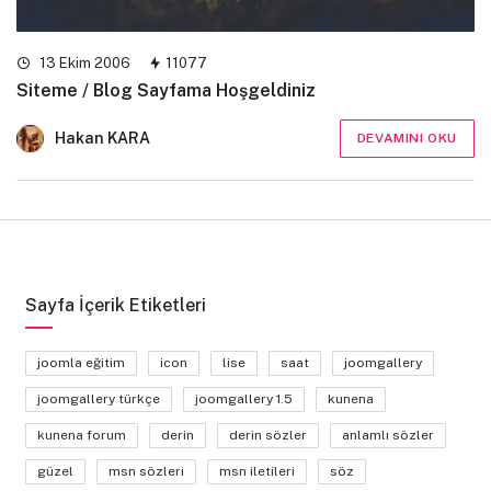
13 Ekim 2006
11077
Siteme / Blog Sayfama Hoşgeldiniz
Hakan KARA
DEVAMINI OKU
Sayfa İçerik Etiketleri
joomla eğitim
icon
lise
saat
joomgallery
joomgallery türkçe
joomgallery 1.5
kunena
kunena forum
derin
derin sözler
anlamlı sözler
güzel
msn sözleri
msn iletileri
söz