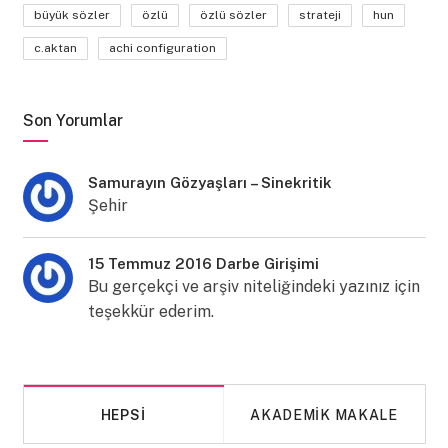
büyük sözler
özlü
özlü sözler
strateji
hun
c.aktan
achi configuration
Son Yorumlar
Samurayın Gözyaşları – Sinekritik
Şehir
15 Temmuz 2016 Darbe Girişimi
Bu gerçekçi ve arşiv niteliğindeki yazınız için
teşekkür ederim.
HEPSI
AKADEMIK MAKALE