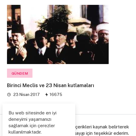
GÜNDEM
Birinci Meclis ve 23 Nisan kutlamaları
23 Nisan 2017
16675
Bu web sitesinde en iyi
deneyimi yaşamanızı
sağlamak için çerezler
© Copyright 2006/2026. Lütfen içerikleri kaynak belirterek
kullanılmaktadır.
paylaşınız, emeğe gösterdiğiniz saygı için teşekkür ederim.