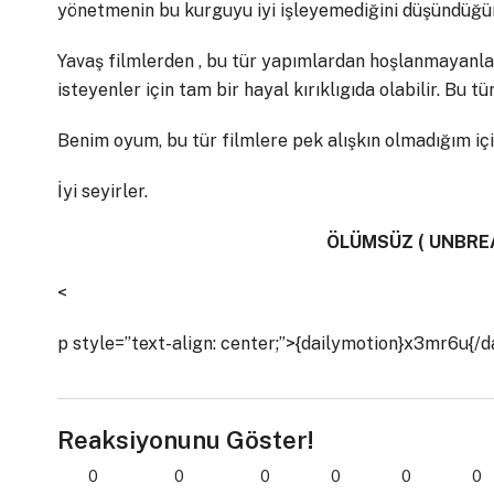
yönetmenin bu kurguyu iyi işleyemediğini düşündüğü
Yavaş filmlerden , bu tür yapımlardan hoşlanmayanlar
isteyenler için tam bir hayal kırıklıgıda olabilir. Bu t
Benim oyum, bu tür filmlere pek alışkın olmadığım içi
İyi seyirler.
ÖLÜMSÜZ ( UNBRE
<
p style=”text-align: center;”>{dailymotion}x3mr6u{/d
Reaksiyonunu Göster!
0
0
0
0
0
0