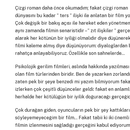
Çizgi roman daha önce okumadım; fakat çizgi roman
dünyasını bu kadar ” ters ” ilişki ile anlatan bir film y
Çok değişik bir bakış açısı ile hareket eden yönetmen 
aynı zamanda filmin senaristidir – ” zıt ilişkiler ” gerçe
alarak her kötünün bir iyiliği olmalıdır diye düşünere
filmi kaleme almış diye düşünüyorum: diyaloglardan
rahatça anlayabiliyoruz. Özellikle son sahnelerde…
Psikolojik gerilim filmleri, aslında hakkında yazılması
olan film türlerinden biridir. Ben de yazarken zorland
zaten pek bir şeye benzedi mi yazım bilmiyorum faka
izlerken çok çeşitli düşünceler geldi: fakat en anlaml
herhalde her kötülüğün bir iyilik doğuracağı gerçeğid
Çok durağan giden, oyuncuların pek bir şey kattıkları
söyleyemeyeceğim bir film… Fakat tabii ki iki öneml
filmin izlenmesini sağladığı gerçeğini kabul ediyoru