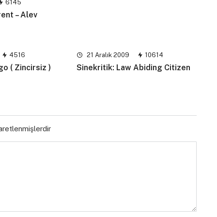
6145
rent – Alev
4516
21 Aralık 2009
10614
go ( Zincirsiz )
Sinekritik: Law Abiding Citizen
şaretlenmişlerdir