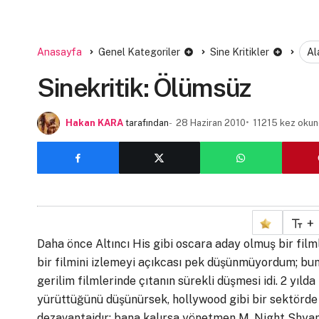
Anasayfa
Genel Kategoriler
Sine Kritikler
Al
Sinekritik: Ölümsüz
Hakan KARA
tarafından
28 Haziran 2010
11215 kez oku
+
Daha önce Altıncı His gibi oscara aday olmuş bir fil
bir filmini izlemeyi açıkcası pek düşünmüyordum; bunun
gerilim filmlerinde çıtanın sürekli düşmesi idi. 2 yılda
yürüttüğünü düşünürsek, hollywood gibi bir sektörde 
dezavantajdır; bana kalırsa yönetmen M. Night Shya