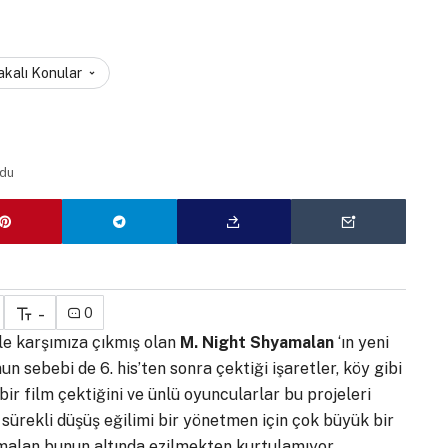
akalı Konular
ndu
-
0
mle karşımıza çıkmış olan
M. Night Shyamalan
‘ın yeni
 sebebi de 6. his’ten sonra çektiği işaretler, köy gibi
 bir film çektiğini ve ünlü oyuncularlar bu projeleri
sürekli düşüş eğilimi bir yönetmen için çok büyük bir
malan bunun altında ezilmekten kurtulamıyor.