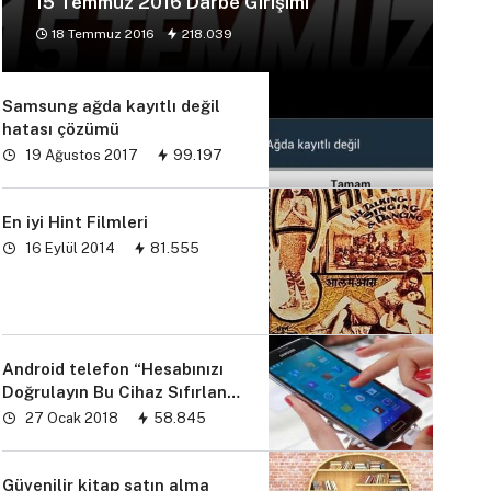
15 Temmuz 2016 Darbe Girişimi
18 Temmuz 2016
218.039
Samsung ağda kayıtlı değil
hatası çözümü
19 Ağustos 2017
99.197
En iyi Hint Filmleri
16 Eylül 2014
81.555
Android telefon “Hesabınızı
Doğrulayın Bu Cihaz Sıfırlandı
sorunu” çözümü
27 Ocak 2018
58.845
Güvenilir kitap satın alma