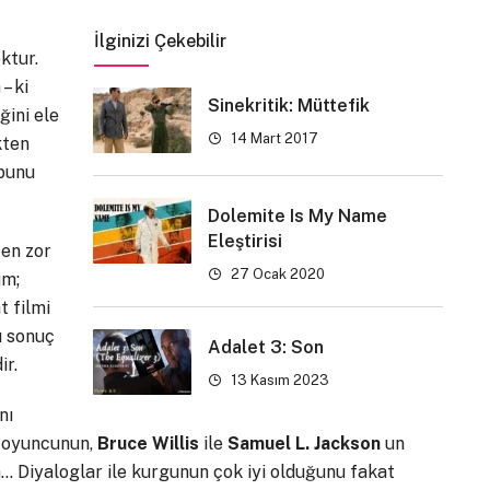
İlginizi Çekebilir
oktur.
– ki
Sinekritik: Müttefik
ğini ele
14 Mart 2017
kten
 bunu
Dolemite Is My Name
Eleştirisi
 en zor
27 Ocak 2020
ım;
t filmi
ı sonuç
Adalet 3: Son
ir.
13 Kasım 2023
nı
i oyuncunun,
Bruce Willis
ile
Samuel L. Jackson
un
m… Diyaloglar ile kurgunun çok iyi olduğunu fakat