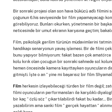
Bir sonraki projesi olan son hava bükücü adlı filmini s
çoğunun 6.his seviyesinde bir film yapamayacağı ko
görebiliyoruz. Bunları okurken, yönetmenin bir başka
neticesinde bir umut ekranın karşısına geçtim; bakal
Film, psikolojik gerilim türünün müdavimlerini tatmi
handikapı senaryonun yavaş işlemesi. Bir de filmi çek
bunu yapıyor bilmiyorum: fakat bazen çok amatörce ha
kolu kırık olan çocuğun bir sonraki sahnede sol kolun
hemen öncesinde kamera kayıttayken oyuncuların di
gitmişti. İşte o an ” yine mi başarısız bir film Shyam
Film
herkesin izleyebileceği türden bir film değil; zat
filmi oyuncuların performansları ile karşılıklı diyalog
bir kaç ” özlü söz ” çıkartılabilirdi fakat bu kadar… 
yazabilirim ama sanki film ” gerçek hayattan ” alınmış