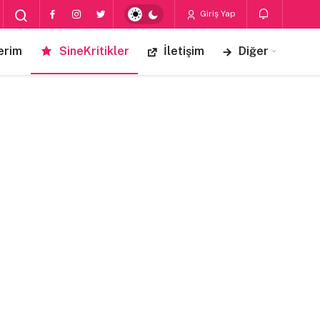
Giriş Yap
erim
SineKritikler
İletişim
Diğer