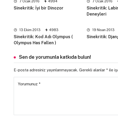
7 Ocak 2016
4994
7 Ocak 2016
Sinekritik: İyi bir Dinozor
Sinekritik: Labi
Deneyleri
13 Ekim 2013
4983
19 Nisan 2013
Sinekritik: Kod Adı Olympus (
Sinekritik: Djan
Olympus Has Fallen )
Sen de yorumunla katkıda bulun!
E-posta adresiniz yayınlanmayacak.
Gerekli alanlar
*
ile i
Yorumunuz
*