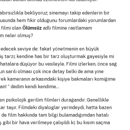
abırsızlıkla bekliyoruz; sinemayı takip edenlerin bir
nusunda hem fikir olduğunu forumlardaki yorumlardan
 filmi olan
Ölümsüz
adlı filmine rastlamam
ım neler olmuş?
n edecek seviye de: fakat yönetmenin en büyük
iş tarzı; kendine has bir tarz oluşturmak gayesiyle mi
talara düşüyor bu vesileyle. Filmi izlerken, önce sağ
un sarılı olması çok ince detay belki de ama yine
rek kameranın arkasındaki kişiye bakmaları komiğime
alan! ” dedim kendi kendime…
en psikolojik gerilim filmleri durağandır. Genellikle
lar taşır. Filmdeki diyaloglar yerindeydi, hatta bazen
Bir de film hakkında tam bilgi bulamadığımdan hatalı
 gibi bir hava verilmeye çalışıldı ki; bu kısım saçma