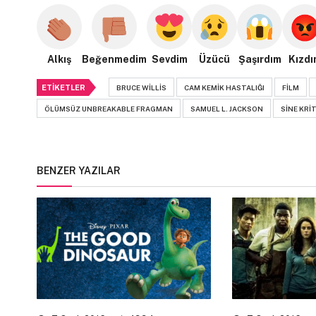
Alkış
Beğenmedim
Sevdim
Üzücü
Şaşırdım
Kızdı
ETIKETLER
BRUCE WILLIS
CAM KEMIK HASTALIĞI
FILM
ÖLÜMSÜZ UNBREAKABLE FRAGMAN
SAMUEL L. JACKSON
SINE KRIT
BENZER YAZILAR