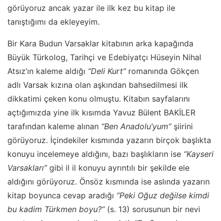
görüyoruz ancak yazar ile ilk kez bu kitap ile
tanıştığımı da ekleyeyim.
Bir Kara Budun Varsaklar kitabının arka kapağında
Büyük Türkolog, Tarihçi ve Edebiyatçı Hüseyin Nihal
Atsız’ın kaleme aldığı
“Deli Kurt”
romanında Gökçen
adlı Varsak kızına olan aşkından bahsedilmesi ilk
dikkatimi çeken konu olmuştu. Kitabın sayfalarını
açtığımızda yine ilk kısımda Yavuz Bülent BAKİLER
tarafından kaleme alınan
“Ben Anadolu’yum”
şiirini
görüyoruz. İçindekiler kısmında yazarın birçok başlıkta
konuyu incelemeye aldığını, bazı başlıkların ise
“Kayseri
Varsakları”
gibi il il konuyu ayrıntılı bir şekilde ele
aldığını görüyoruz. Önsöz kısmında ise aslında yazarın
kitap boyunca cevap aradığı
“Peki Oğuz değilse kimdi
bu kadim Türkmen boyu?”
(s. 13) sorusunun bir nevi