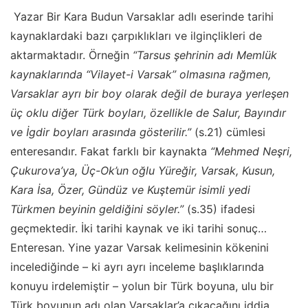
Yazar Bir Kara Budun Varsaklar adlı eserinde tarihi
kaynaklardaki bazı çarpıklıkları ve ilginçlikleri de
aktarmaktadır. Örneğin
“Tarsus şehrinin adı Memlük
kaynaklarında “Vilayet-i Varsak” olmasına rağmen,
Varsaklar ayrı bir boy olarak değil de buraya yerleşen
üç oklu diğer Türk boyları, özellikle de Salur, Bayındır
ve İgdir boyları arasında gösterilir.”
(s.21) cümlesi
enteresandır. Fakat farklı bir kaynakta
“Mehmed Neşri,
Çukurova’ya, Üç-Ok’un oğlu Yüreğir, Varsak, Kusun,
Kara İsa, Özer, Gündüz ve Kuştemür isimli yedi
Türkmen beyinin geldiğini söyler.”
(s.35) ifadesi
geçmektedir. İki tarihi kaynak ve iki tarihi sonuç…
Enteresan. Yine yazar Varsak kelimesinin kökenini
incelediğinde – ki ayrı ayrı inceleme başlıklarında
konuyu irdelemiştir – yolun bir Türk boyuna, ulu bir
Türk boyunun adı olan Varsaklar’a çıkacağını iddia