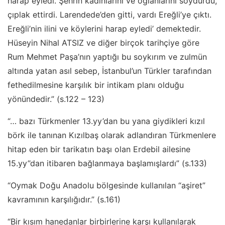
harap eyledi. Şehrin kadınlarını ve oğlanlarını soydurdu,
çıplak ettirdi. Larendede’den gitti, vardı Ereğli’ye çıktı.
Ereğli’nin ilini ve köylerini harap eyledi’ demektedir.
Hüseyin Nihal ATSIZ ve diğer birçok tarihçiye göre
Rum Mehmet Paşa’nın yaptığı bu soykırım ve zulmün
altında yatan asıl sebep, İstanbul’un Türkler tarafından
fethedilmesine karşılık bir intikam planı olduğu
yönündedir.” (s.122 – 123)
“… bazı Türkmenler 13.yy’dan bu yana giydikleri kızıl
börk ile tanınan Kızılbaş olarak adlandıran Türkmenlere
hitap eden bir tarikatın başı olan Erdebil ailesine
15.yy’’dan itibaren bağlanmaya başlamışlardı” (s.133)
“Oymak Doğu Anadolu bölgesinde kullanılan “aşiret”
kavramının karşılığıdır.” (s.161)
“Bir kısım hanedanlar birbirlerine karşı kullanılarak