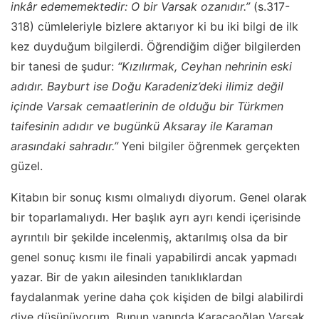
inkâr edememektedir: O bir Varsak ozanıdır.”
(s.317-
318) cümleleriyle bizlere aktarıyor ki bu iki bilgi de ilk
kez duyduğum bilgilerdi. Öğrendiğim diğer bilgilerden
bir tanesi de şudur:
“Kızılırmak, Ceyhan nehrinin eski
adıdır. Bayburt ise Doğu Karadeniz’deki ilimiz değil
içinde Varsak cemaatlerinin de olduğu bir Türkmen
taifesinin adıdır ve bugünkü Aksaray ile Karaman
arasındaki sahradır.”
Yeni bilgiler öğrenmek gerçekten
güzel.
Kitabın bir sonuç kısmı olmalıydı diyorum. Genel olarak
bir toparlamalıydı. Her başlık ayrı ayrı kendi içerisinde
ayrıntılı bir şekilde incelenmiş, aktarılmış olsa da bir
genel sonuç kısmı ile finali yapabilirdi ancak yapmadı
yazar. Bir de yakın ailesinden tanıklıklardan
faydalanmak yerine daha çok kişiden de bilgi alabilirdi
diye düşünüyorum. Bunun yanında Karacaoğlan Varsak