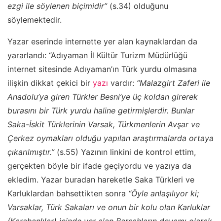
ezgi ile söylenen biçimidir”
(s.34) olduğunu
söylemektedir.
Yazar eserinde internette yer alan kaynaklardan da
yararlandı: “Adıyaman İl Kültür Turizm Müdürlüğü
internet sitesinde Adıyaman’ın Türk yurdu olmasına
ilişkin dikkat çekici bir
yazı
vardır:
“Malazgirt Zaferi ile
Anadolu’ya giren Türkler Besni’ye üç koldan girerek
burasını bir Türk yurdu haline getirmişlerdir. Bunlar
Saka-İskit Türklerinin Varsak, Türkmenlerin Avşar ve
Çerkez oymakları olduğu yapılan araştırmalarda ortaya
çıkarılmıştır.”
(s.55) Yazının linkini de kontrol ettim,
gerçekten böyle bir ifade geçiyordu ve yazıya da
ekledim. Yazar buradan hareketle Saka Türkleri ve
Karluklardan bahsettikten sonra
“Öyle anlaşılıyor ki;
Varsaklar, Türk Sakaları ve onun bir kolu olan Karluklar
(Karahanlılar) içinde yer alan Barsahların devamı olarak