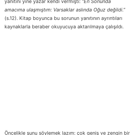
yanıtını yine yazar kendi vermişti:
“En Sonunda
amacıma ulaşmıştım: Varsaklar aslında Oğuz değildi.”
(s.12). Kitap boyunca bu sorunun yanıtının ayrıntıları
kaynaklarla beraber okuyucuya aktarılmaya çalışıldı.
Öncelikle şunu söylemek lazım: çok geniş ve zengin bir