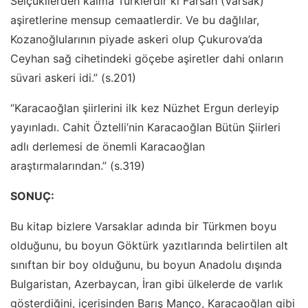
Selçukilerden kalma Türklerdir ki Farsah (Varsak)
aşiretlerine mensup cemaatlerdir. Ve bu dağlılar,
Kozanoğlularının piyade askeri olup Çukurova’da
Ceyhan sağ cihetindeki göçebe aşiretler dahi onların
süvari askeri idi.” (s.201)
“Karacaoğlan şiirlerini ilk kez Nüzhet Ergun derleyip
yayınladı. Cahit Öztelli’nin Karacaoğlan Bütün Şiirleri
adlı derlemesi de önemli Karacaoğlan
araştırmalarından.” (s.319)
SONUÇ:
Bu kitap bizlere Varsaklar adında bir Türkmen boyu
olduğunu, bu boyun Göktürk yazıtlarında belirtilen alt
sınıftan bir boy olduğunu, bu boyun Anadolu dışında
Bulgaristan, Azerbaycan, İran gibi ülkelerde de varlık
gösterdiğini, içerisinden Barış Manço, Karacaoğlan gibi