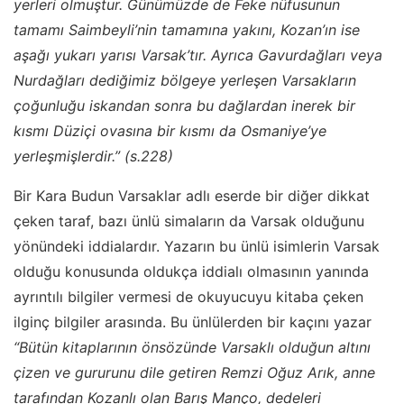
yerleri olmuştur. Günümüzde de Feke nüfusunun
tamamı Saimbeyli’nin tamamına yakını, Kozan’ın ise
aşağı yukarı yarısı Varsak’tır. Ayrıca Gavurdağları veya
Nurdağları dediğimiz bölgeye yerleşen Varsakların
çoğunluğu iskandan sonra bu dağlardan inerek bir
kısmı Düziçi ovasına bir kısmı da Osmaniye’ye
yerleşmişlerdir.” (s.228)
Bir Kara Budun Varsaklar adlı eserde bir diğer dikkat
çeken taraf, bazı ünlü simaların da Varsak olduğunu
yönündeki iddialardır. Yazarın bu ünlü isimlerin Varsak
olduğu konusunda oldukça iddialı olmasının yanında
ayrıntılı bilgiler vermesi de okuyucuyu kitaba çeken
ilginç bilgiler arasında. Bu ünlülerden bir kaçını yazar
“Bütün kitaplarının önsözünde Varsaklı olduğun altını
çizen ve gururunu dile getiren Remzi Oğuz Arık, anne
tarafından Kozanlı olan Barış Manço, dedeleri