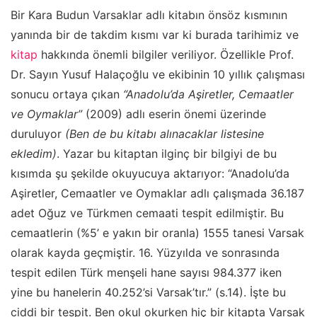
Bir Kara Budun Varsaklar adlı kitabın önsöz kısmının
yanında bir de takdim kısmı var ki burada tarihimiz ve
kitap
hakkında önemli bilgiler veriliyor. Özellikle Prof.
Dr. Sayın Yusuf Halaçoğlu ve ekibinin 10 yıllık çalışması
sonucu ortaya çıkan
“Anadolu’da Aşiretler, Cemaatler
ve Oymaklar”
(2009) adlı eserin önemi üzerinde
duruluyor
(Ben de bu kitabı alınacaklar listesine
ekledim)
. Yazar bu kitaptan ilginç bir bilgiyi de bu
kısımda şu şekilde okuyucuya aktarıyor: “Anadolu’da
Aşiretler, Cemaatler ve Oymaklar adlı çalışmada 36.187
adet Oğuz ve Türkmen cemaati tespit edilmiştir. Bu
cemaatlerin (%5’ e yakın bir oranla) 1555 tanesi Varsak
olarak kayda geçmiştir. 16. Yüzyılda ve sonrasında
tespit edilen Türk menşeli hane sayısı 984.377 iken
yine bu hanelerin 40.252’si Varsak’tır.” (s.14). İşte bu
ciddi bir tespit. Ben okul okurken hiç bir kitapta Varsak