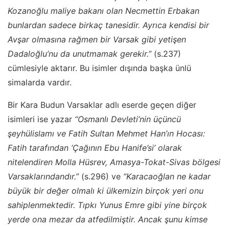
Kozanoğlu maliye bakanı olan Necmettin Erbakan
bunlardan sadece birkaç tanesidir. Ayrıca kendisi bir
Avşar olmasına rağmen bir Varsak gibi yetişen
Dadaloğlu’nu da unutmamak gerekir.”
(s.237)
cümlesiyle aktarır. Bu isimler dışında başka ünlü
simalarda vardır.
Bir Kara Budun Varsaklar adlı eserde geçen diğer
isimleri ise yazar
“Osmanlı Devleti’nin üçüncü
şeyhülislamı ve Fatih Sultan Mehmet Han’ın Hocası:
Fatih tarafından ‘Çağının Ebu Hanife’si’ olarak
nitelendiren Molla Hüsrev, Amasya-Tokat-Sivas bölgesi
Varsaklarındandır.”
(s.296) ve
“Karacaoğlan ne kadar
büyük bir değer olmalı ki ülkemizin birçok yeri onu
sahiplenmektedir. Tıpkı Yunus Emre gibi yine birçok
yerde ona mezar da atfedilmiştir. Ancak şunu kimse