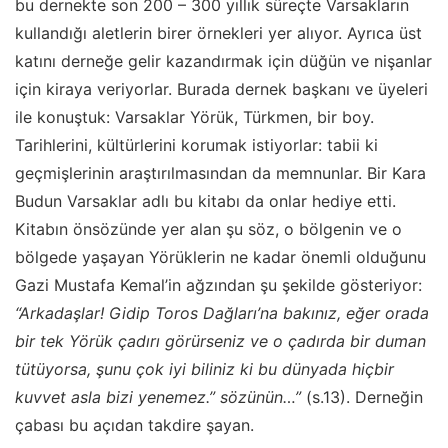
bu dernekte son 200 – 300 yıllık süreçte Varsakların
kullandığı aletlerin birer örnekleri yer alıyor. Ayrıca üst
katını derneğe gelir kazandırmak için düğün ve nişanlar
için kiraya veriyorlar. Burada dernek başkanı ve üyeleri
ile konuştuk: Varsaklar Yörük, Türkmen, bir boy.
Tarihlerini, kültürlerini korumak istiyorlar: tabii ki
geçmişlerinin araştırılmasından da memnunlar. Bir Kara
Budun Varsaklar adlı bu kitabı da onlar hediye etti.
Kitabın önsözünde yer alan şu söz, o bölgenin ve o
bölgede yaşayan Yörüklerin ne kadar önemli olduğunu
Gazi Mustafa Kemal’in ağzından şu şekilde gösteriyor:
“Arkadaşlar! Gidip Toros Dağları’na bakınız, eğer orada
bir tek Yörük çadırı görürseniz ve o çadırda bir duman
tütüyorsa, şunu çok iyi biliniz ki bu dünyada hiçbir
kuvvet asla bizi yenemez.” sözünün…”
(s.13). Derneğin
çabası bu açıdan takdire şayan.