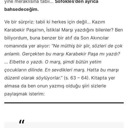
yine meraklısına tabii…
Sofokles’den ayrıca
bahsedeceğim.
Ve bir sürpriz: tabii ki herkes için değil… Kazım
Karabekir Paşa’nın, İstiklal Marşı yazdığını bilenler? Ben
biliyordum, buna benzer bir atıf da Son Akıncılar
romanında yer alıyor:
“Ne müthiş bir şiir, sözleri de çok
anlamlı. Gerçekten bu marşı Karabekir Paşa mı yazdı?
… Elbette o yazdı. O marş, şimdi bütün yetim
çocukların dilinde. En sevdikleri marş. Hatta bu marşı
düzenli olarak söylüyorlar.”
(s. 63 – 64). Kitapta yer
almasa da ben onun yazmış olduğu şiiri sizlerle
paylaşmak isterim: