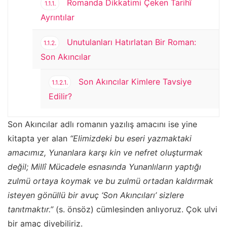
Romanda Dikkatimi Çeken Tarihî
1.1.1.
Ayrıntılar
Unutulanları Hatırlatan Bir Roman:
1.1.2.
Son Akıncılar
Son Akıncılar Kimlere Tavsiye
1.1.2.1.
Edilir?
Son Akıncılar adlı romanın yazılış amacını ise yine
kitapta yer alan
“
Elimizdeki bu eseri yazmaktaki
amacımız, Yunanlara karşı kin ve nefret oluşturmak
değil; Millî Mücadele esnasında Yunanlıların yaptığı
zulmü ortaya koymak ve bu zulmü ortadan kaldırmak
isteyen gönüllü bir avuç ‘Son Akıncıları’ sizlere
tanıtmaktır.”
(s. önsöz) cümlesinden anlıyoruz. Çok ulvi
bir amaç diyebiliriz.