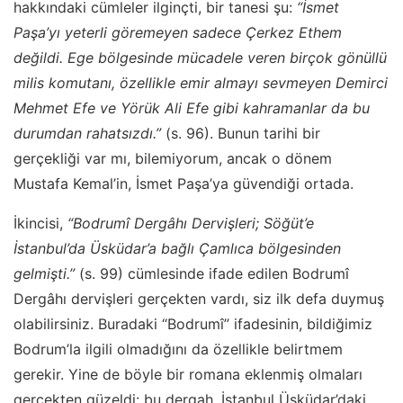
hakkındaki cümleler ilginçti, bir tanesi şu:
“İsmet
Paşa’yı yeterli göremeyen sadece Çerkez Ethem
değildi. Ege bölgesinde mücadele veren birçok gönüllü
milis komutanı, özellikle emir almayı sevmeyen Demirci
Mehmet Efe ve Yörük Ali Efe gibi kahramanlar da bu
durumdan rahatsızdı.”
(s. 96). Bunun tarihi bir
gerçekliği var mı, bilemiyorum, ancak o dönem
Mustafa Kemal’in, İsmet Paşa’ya güvendiği ortada.
İkincisi,
“Bodrumî Dergâhı Dervişleri; Söğüt’e
İstanbul’da Üsküdar’a bağlı Çamlıca bölgesinden
gelmişti.”
(s. 99) cümlesinde ifade edilen Bodrumî
Dergâhı dervişleri gerçekten vardı, siz ilk defa duymuş
olabilirsiniz. Buradaki “Bodrumî” ifadesinin, bildiğimiz
Bodrum’la ilgili olmadığını da özellikle belirtmem
gerekir. Yine de böyle bir romana eklenmiş olmaları
gerçekten güzeldi: bu dergah, İstanbul Üsküdar’daki