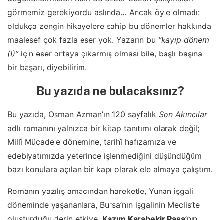
görmemiz gerekiyordu aslında… Ancak öyle olmadı:
oldukça zengin hikayelere sahip bu dönemler hakkında
maalesef çok fazla eser yok. Yazarın bu
“kayıp dönem
(!)”
için eser ortaya çıkarmış olması bile, başlı başına
bir başarı, diyebilirim.
Bu yazıda ne bulacaksınız?
Bu yazıda, Osman Azman’ın 120 sayfalık
Son Akıncılar
adlı romanını yalnızca bir kitap tanıtımı olarak değil;
Millî Mücadele dönemine, tarihî hafızamıza ve
edebiyatımızda yeterince işlenmediğini düşündüğüm
bazı konulara açılan bir kapı olarak ele almaya çalıştım.
Romanın yazılış amacından hareketle, Yunan işgali
döneminde yaşananlara, Bursa’nın işgalinin Meclis’te
oluşturduğu derin etkiye,
Kazım Karabekir Paşa
’nın