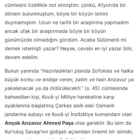
cümlesini özellikle not etmiştim: çünkü, Afyon’da bir
dönem bulunmuştum, böyle bir köyün ismini
duymamıştım. Uzun ve tarihi bir araştırma yapmadım
ancak ufak bir araştırmada böyle bir köyün
günümüzde olmadığını gördüm. Acaba Sülümenli mi
demek istemişti yazar? Neyse, cevabı en iyi yazar bilir,
devam edelim.
Bunun yanında
“Hazırladıkları planda Sofokles ve halka
büyük korku ve endişe veren, zalim ve hain Anzavur ya
yakalanacak ya da öldürülecekti.”
(s. 45) cümlesinde
bahsedilen kişi, Kuvâ-yi Milliye hareketine karşı
ayaklanma başlatmış Çerkes asıllı eski Osmanlı
jandarma subayı ve Kuvâ-yi İnzibâtiye kumandanı olan
Ançok Anzavur Ahmed Paşa
olsa gerektir. Bu isim de
Kurtuluş Savaşı’nın gidişatı açısından önemli bir isimdir,