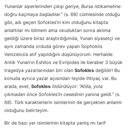
Yunanlar siperlerinden çıkıp geriye, Bursa istikametine
doğru kaçmaya başladılar.”
(s. 68) cümlesinde olduğu
gibi, adı geçen Sofokles’in kim olduğunu kitapta
anlattılar mı bilmem ama okuduktan sonra aklıma
geldiği üzere biraz araştırdığımda, Yunan siyasetçi ve
aynı zamanda orduda görev yapan Sophoklis
Venizelos’a atıf yapıldığını düşünüyorum. Herhalde
Antik Yunan’ın Eshilos ve Evripides ile beraber 3 büyük
tragedya yazarlarından biri olan
Sofokles
değildir! Bu
konuda ayrıca yazar açısından teyide ihtiyaç var. Bu
arada, evet,
Sofokles
öldürülüyor:
“Atilla, yola
çıkmadan önce Sofokles’in cesedinin yanına geldi.”
(s.
68). Türk karakterlerin isimlerinin de gerçekten anlamlı
olduğunu belirteyim.
Bir de bazı yer isimlerinin kitapta yanlış mı tarif