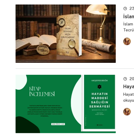
23
İsla
İslam 
Tecrüb
20
Haya
Hayatı
okuyuc