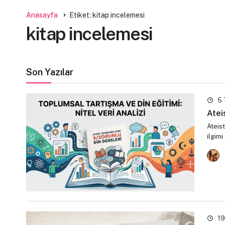
Anasayfa
Etiket: kitap incelemesi
kitap incelemesi
Son Yazılar
5 
Atei
Ateist
ilgim
19