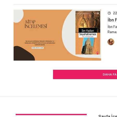
22
İbn 
İbn F
Ramaza
DAHA FA
Sayfa İçe