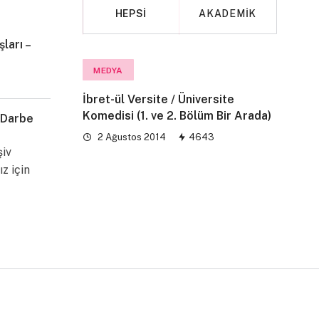
HEPSI
AKADEMIK
ları –
MAKALE
MEDYA
İbret-ül Versite / Üniversite
Komedisi (1. ve 2. Bölüm Bir Arada)
 Darbe
2 Ağustos 2014
4643
şiv
ız için