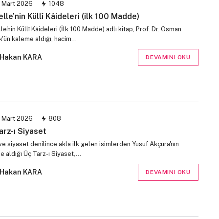
 Mart 2026
1048
lle’nin Küllî Kâideleri (ilk 100 Madde)
e'nin Küllî Kâideleri (İlk 100 Madde) adlı kitap, Prof. Dr. Osman
k'ün kaleme aldığı, hacim…
Hakan KARA
DEVAMINI OKU
 Mart 2026
808
arz-ı Siyaset
ve siyaset denilince akla ilk gelen isimlerden Yusuf Akçura'nın
e aldığı Üç Tarz-ı Siyaset,…
Hakan KARA
DEVAMINI OKU