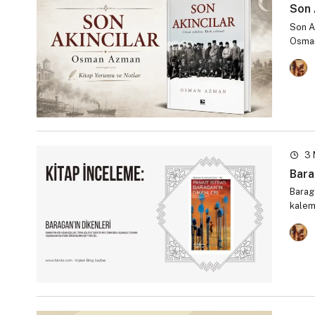
Son 
Son A
Osman
3 
Bara
Baraga
kalem