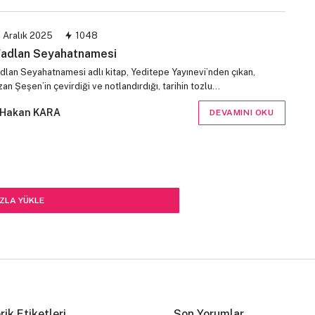
 Aralık 2025
1048
Fadlan Seyahatnamesi
adlan Seyahatnamesi adlı kitap, Yeditepe Yayınevi’nden çıkan,
n Şeşen’in çevirdiği ve notlandırdığı, tarihin tozlu…
Hakan KARA
DEVAMINI OKU
ZLA YÜKLE
rik Etiketleri
Son Yorumlar