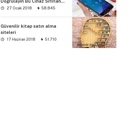
Doğrulayın Bu Cihaz Sıfırlandı
sorunu” çözümü
27 Ocak 2018
58.845
Güvenilir kitap satın alma
siteleri
17 Haziran 2018
51.710