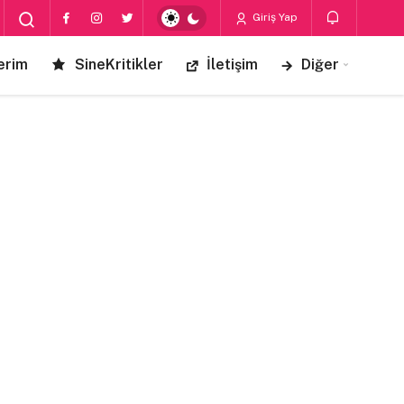
Giriş Yap
erim
SineKritikler
İletişim
Diğer