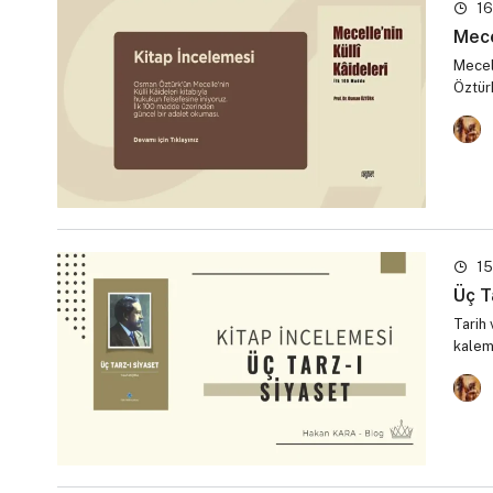
16
Mece
Mecell
Öztür
15
Üç T
Tarih 
kalem