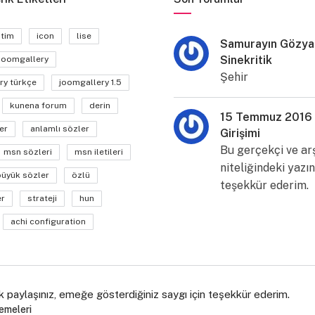
itim
icon
lise
Samurayın Gözyaş
Sinekritik
joomgallery
Şehir
ry türkçe
joomgallery 1.5
kunena forum
derin
15 Temmuz 2016
er
anlamlı sözler
Girişimi
Bu gerçekçi ve ar
msn sözleri
msn iletileri
niteliğindeki yazın
büyük sözler
özlü
teşekkür ederim.
er
strateji
hun
achi configuration
k paylaşınız, emeğe gösterdiğiniz saygı için teşekkür ederim.
emeleri