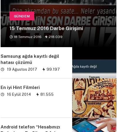
GÜNDEM
15 Temmuz 2016 Darbe Girişimi
18 Temmuz 2016
218.039
Samsung ağda kayıtlı değil
hatası çözümü
19 Ağustos 2017
99.197
En iyi Hint Filmleri
16 Eylül 2014
81.555
Android telefon “Hesabınızı