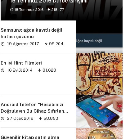
15 Temmuz 2016 Darbe Girişimi
18 Temmuz 2016
218.177
Samsung ağda kayıtlı değil
hatası çözümü
19 Ağustos 2017
99.204
En iyi Hint Filmleri
16 Eylül 2014
81.628
Android telefon “Hesabınızı
Doğrulayın Bu Cihaz Sıfırlandı
sorunu” çözümü
27 Ocak 2018
58.853
Güvenilir kitap satın alma