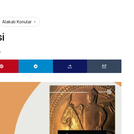
Alakalı Konular
i
u