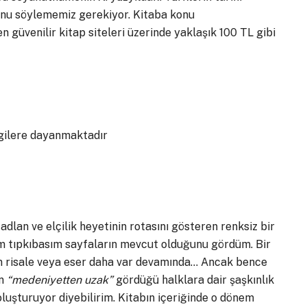
ğunu söylememiz gerekiyor. Kitaba konu
n güvenilir kitap siteleri üzerinde yaklaşık 100 TL gibi
lgilere dayanmaktadır
dlan ve elçilik heyetinin rotasını gösteren renksiz bir
 tıpkıbasım sayfaların mevcut olduğunu gördüm. Bir
atan risale veya eser daha var devamında… Ancak bence
an
“medeniyetten uzak”
gördüğü halklara dair şaşkınlık
oluşturuyor diyebilirim. Kitabın içeriğinde o dönem