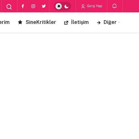
Giriş Yap
erim
SineKritikler
İletişim
Diğer