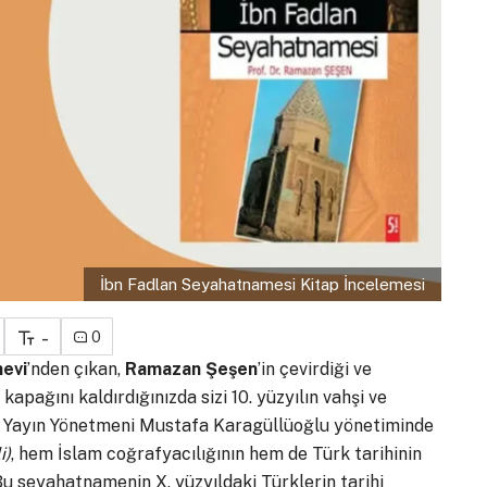
İbn Fadlan Seyahatnamesi Kitap İncelemesi
-
0
nevi
’nden çıkan,
Ramazan Şeşen
’in çevirdiği ve
kapağını kaldırdığınızda sizi 10. yüzyılın vahşi ve
el Yayın Yönetmeni Mustafa Karagüllüoğlu yönetiminde
i)
, hem İslam coğrafyacılığının hem de Türk tarihinin
 Bu seyahatnamenin X. yüzyıldaki Türklerin tarihi