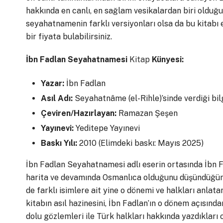
hakkında en canlı, en sağlam vesikalardan biri oldu
seyahatnamenin farklı versiyonları olsa da bu kitabı e
bir fiyata bulabilirsiniz.
İbn Fadlan Seyahatnamesi
Kitap
Künyesi:
Yazar:
İbn Fadlan
Asıl Adı:
Seyahatnâme (el-Rihle)’sinde verdiği bi
Çeviren/Hazırlayan:
Ramazan Şeşen
Yayınevi:
Yeditepe Yayınevi
Baskı Yılı:
2010 (Elimdeki baskı: Mayıs 2025)
İbn Fadlan Seyahatnamesi adlı eserin ortasında İbn Fa
harita ve devamında Osmanlıca olduğunu düşündüğüm
de farklı isimlere ait yine o dönemi ve halkları anl
kitabın asıl hazinesini, İbn Fadlan’ın o dönem açısınd
dolu gözlemleri ile Türk halkları hakkında yazdıkları 