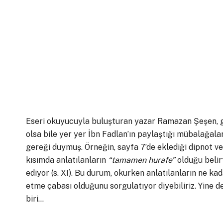
Eseri okuyucuyla buluşturan yazar Ramazan Şeşen, g
olsa bile yer yer İbn Fadlan’ın paylaştığı mübalağ
gereği duymuş. Örneğin, sayfa 7’de eklediği dipnot ve
kısımda anlatılanların
“tamamen hurafe”
olduğu belirt
ediyor (s. XI). Bu durum, okurken anlatılanların ne ka
etme çabası olduğunu sorgulatıyor diyebiliriz. Yine 
biri…