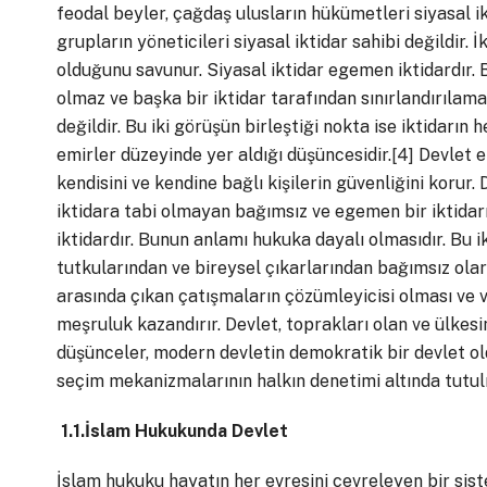
feodal beyler, çağdaş ulusların hükümetleri siyasal ik
grupların yöneticileri siyasal iktidar sahibi değildir.
olduğunu savunur. Siyasal iktidar egemen iktidardır. Bu
olmaz ve başka bir iktidar tarafından sınırlandırılam
değildir. Bu iki görüşün birleştiği nokta ise iktidarın
emirler düzeyinde yer aldığı düşüncesidir.
[4]
Devlet et
kendisini ve kendine bağlı kişilerin güvenliğini korur.
iktidara tabi olmayan bağımsız ve egemen bir iktidarı
iktidardır. Bunun anlamı hukuka dayalı olmasıdır. Bu ik
tutkularından ve bireysel çıkarlarından bağımsız olar
arasında çıkan çatışmaların çözümleyicisi olması ve v
meşruluk kazandırır. Devlet, toprakları olan ve ülkesi
düşünceler, modern devletin demokratik bir devlet o
seçim mekanizmalarının halkın denetimi altında tutul
1.1.İslam Hukukunda Devlet
İslam hukuku hayatın her evresini çevreleyen bir si