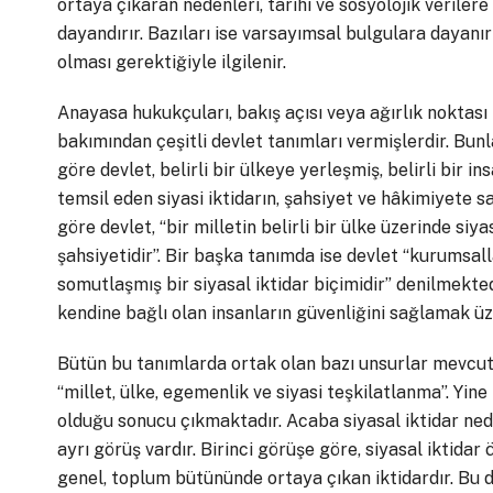
ortaya çıkaran nedenleri, tarihi ve sosyolojik verilere
dayandırır. Bazıları ise varsayımsal bulgulara dayanır
olması gerektiğiyle ilgilenir.
Anayasa hukukçuları, bakış açısı veya ağırlık noktası
bakımından çeşitli devlet tanımları vermişlerdir. Bun
göre devlet, belirli bir ülkeye yerleşmiş, belirli bir 
temsil eden siyasi iktidarın, şahsiyet ve hâkimiyete 
göre devlet, “bir milletin belirli bir ülke üzerinde si
şahsiyetidir”. Bir başka tanımda ise devlet “kurumsal
somutlaşmış bir siyasal iktidar biçimidir” denilmekted
kendine bağlı olan insanların güvenliğini sağlamak üz
Bütün bu tanımlarda ortak olan bazı unsurlar mevcu
“millet, ülke, egemenlik ve siyasi teşkilatlanma”. Yine
olduğu sonucu çıkmaktadır. Acaba siyasal iktidar ne
ayrı görüş vardır. Birinci görüşe göre, siyasal iktidar
genel, toplum bütününde ortaya çıkan iktidardır. Bu du