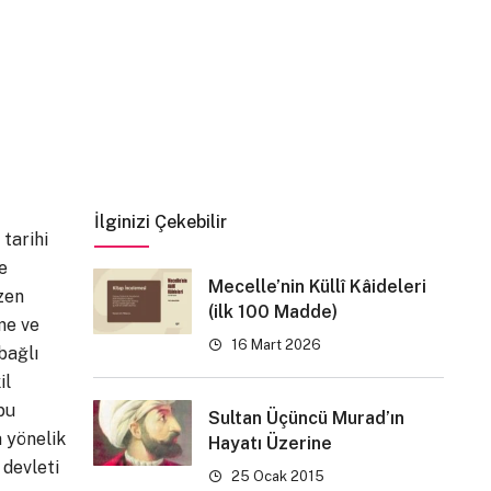
İlginizi Çekebilir
tarihi
e
Mecelle’nin Küllî Kâideleri
zen
(ilk 100 Madde)
me ve
16 Mart 2026
bağlı
il
bu
Sultan Üçüncü Murad’ın
 yönelik
Hayatı Üzerine
, devleti
25 Ocak 2015