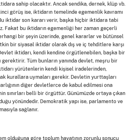
tidara sahip olacaktır. Ancak sendika, dernek, klüp vb.
 İkinci görüş ise, iktidarın temelinde egemenlik kavramı
 iktidar son kararı verir, başka hiçbir iktidara tabi
az. Fakat bu iktidarın egemenliği her zaman geçerli
 herhangi bir şeyin üzerinde, genel kararlar ve bütünsel
kin bir siyasal iktidar olarak dış ve iç tehditlere karşı
 Devlet iktidarı, kendi kendine örgütlenebilen, başka bir
 gerektirir. Tüm bunların yanında devlet, meşru bir
tidarı yürütenlerin kendi kişisel iradelerinden,
ak kurallara uymaları gerekir. Devletin yurttaşları
arlığının diğer devletlerce de kabul edilmesi ona
nin sınırları belli bir örgüttür. Günümüzde ortaya çıkan
lduğu yönündedir. Demokratik yapı ise, parlamento ve
masıyla sağlanır.
stem olduğuna göre toplum hayatının zorunlu sonucu