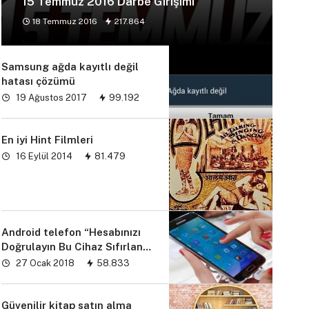
15 Temmuz 2016 Darbe Girişimi
18 Temmuz 2016
217.864
Samsung ağda kayıtlı değil
hatası çözümü
19 Ağustos 2017
99.192
En iyi Hint Filmleri
16 Eylül 2014
81.479
Android telefon “Hesabınızı
Doğrulayın Bu Cihaz Sıfırlandı
sorunu” çözümü
27 Ocak 2018
58.833
Güvenilir kitap satın alma