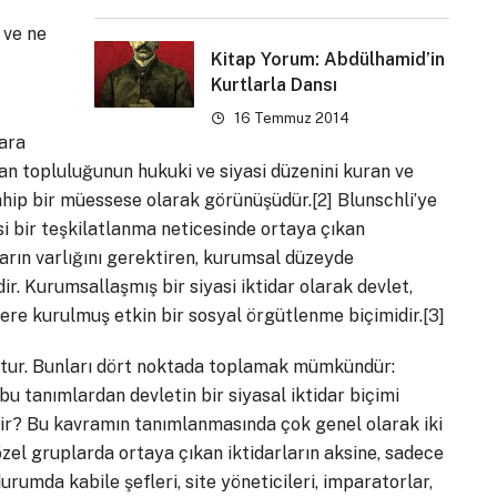
 ve ne
Kitap Yorum: Abdülhamid’in
Kurtlarla Dansı
16 Temmuz 2014
lara
insan topluluğunun hukuki ve siyasi düzenini kuran ve
sahip bir müessese olarak görünüşüdür.
[2]
Blunschli’ye
yasi bir teşkilatlanma neticesinde ortaya çıkan
ların varlığını gerektiren, kurumsal düzeyde
ir. Kurumsallaşmış bir siyasi iktidar olarak devlet,
ere kurulmuş etkin bir sosyal örgütlenme biçimidir.
[3]
ttur. Bunları dört noktada toplamak mümkündür:
 bu tanımlardan devletin bir siyasal iktidar biçimi
dir? Bu kavramın tanımlanmasında çok genel olarak iki
 özel gruplarda ortaya çıkan iktidarların aksine, sadece
rumda kabile şefleri, site yöneticileri, imparatorlar,