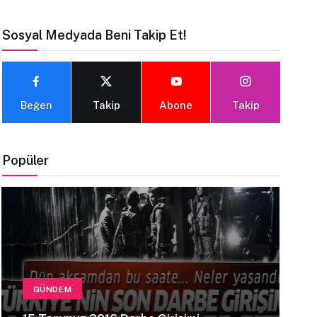
Sosyal Medyada Beni Takip Et!
Beğen
Takip
Abone
Takip
Popüler
GÜNDEM