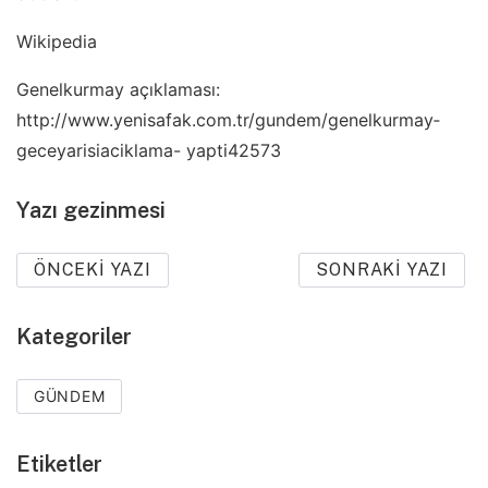
Wikipedia
Genelkurmay açıklaması:
http://www.yenisafak.com.tr/gundem/genelkurmay­
geceyarisi­aciklama- yapti­42573
Yazı gezinmesi
ÖNCEKI YAZI
SONRAKI YAZI
Kategoriler
GÜNDEM
Etiketler