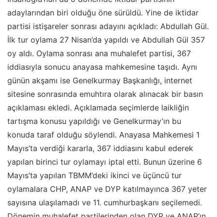
adaylarından biri olduğu öne sürüldü. Yine de iktidar
partisi istişareler sonrası adayını açıkladı: Abdullah Gül.
İlk tur oylama 27 Nisan’da yapıldı ve Abdullah Gül 357
oy aldı. Oylama sonrası ana muhalefet partisi, 367
iddiasıyla sonucu anayasa mahkemesine taşıdı. Aynı
günün akşamı ise Genelkurmay Başkanlığı, internet
sitesine sonrasında e­muhtıra olarak alınacak bir basın
açıklaması ekledi. Açıklamada seçimlerde laikliğin
tartışma konusu yapıldığı ve Genelkurmay’ın bu
konuda taraf olduğu söylendi. Anayasa Mahkemesi 1
Mayıs’ta verdiği kararla, 367 iddiasını kabul ederek
yapılan birinci tur oylamayı iptal etti. Bunun üzerine 6
Mayıs’ta yapılan TBMM’deki ikinci ve üçüncü tur
oylamalara CHP, ANAP ve DYP katılmayınca 367 yeter
sayısına ulaşılamadı ve 11. cumhurbaşkanı seçilemedi.
Dönemin muhalefet partilerinden olan DYP ve ANAP’ın