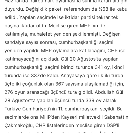
Haziran’da paketi halk oylamasına sunma kararı aldığını
duyurdu. Değişiklik paketi referandum da %68 ile kabul
edildi. Yapılan seçimde ise iktidar partisi tekrar tek
başına iktidar oldu. Meclise giren MHP’nin de
katılımıyla, muhalefet yeniden şekillenmişti. Değişen
sandalye sayısı sonrası, cumhurbaşkanlığı seçimi
yeniden yapıldı. MHP oylamalara katılacağını, CHP ise
katılmayacağını açıkladı. Gül 20 Ağustos’ta yapılan
cumhurbaşkanlığı seçimi birinci turunda 341 oy, ikinci
turunda ise 337’de kaldı. Anayasaya göre ilk iki turda
üçte iki çoğunluk olan 367 sayısına ulaşılamadığı için,
276 oyun aranacağı üçüncü tura gidildi. Abdullah Gül
28 Ağustos’ta yapılan üçüncü turda 339 oy alarak
Türkiye Cumhuriyeti’nin 11. cumhurbaşkanı seçildi. Bu
seçimlerde ona MHP’den Kayseri milletvekili Sabahattin
Çakmakoğlu, CHP listelerinden meclise giren DSP’li