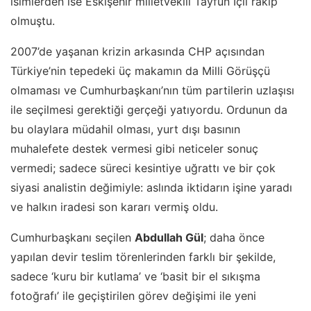
isimlerden ise Eskişehir milletvekili Tayfun İçli rakip
olmuştu.
2007’de yaşanan krizin arkasında CHP açısından
Türkiye’nin tepedeki üç makamın da Milli Görüşçü
olmaması ve Cumhurbaşkanı’nın tüm partilerin uzlaşısı
ile seçilmesi gerektiği gerçeği yatıyordu. Ordunun da
bu olaylara müdahil olması, yurt dışı basının
muhalefete destek vermesi gibi neticeler sonuç
vermedi; sadece süreci kesintiye uğrattı ve bir çok
siyasi analistin değimiyle: aslında iktidarın işine yaradı
ve halkın iradesi son kararı vermiş oldu.
Cumhurbaşkanı seçilen
Abdullah Gül
; daha önce
yapılan devir teslim törenlerinden farklı bir şekilde,
sadece ‘kuru bir kutlama’ ve ‘basit bir el sıkışma
fotoğrafı’ ile geçiştirilen görev değişimi ile yeni