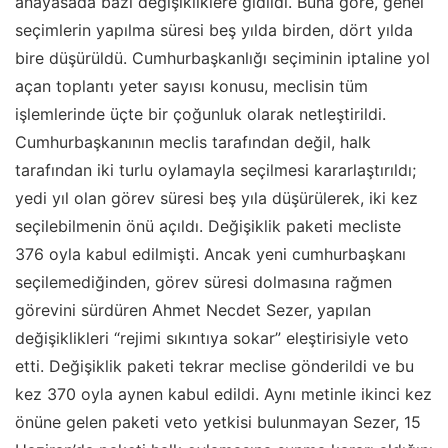
anayasada bazı değişikliklere gidildi. Buna göre, genel
seçimlerin yapılma süresi beş yılda birden, dört yılda
bire düşürüldü. Cumhurbaşkanlığı seçiminin iptaline yol
açan toplantı yeter sayısı konusu, meclisin tüm
işlemlerinde üçte bir çoğunluk olarak netleştirildi.
Cumhurbaşkanının meclis tarafından değil, halk
tarafından iki turlu oylamayla seçilmesi kararlaştırıldı;
yedi yıl olan görev süresi beş yıla düşürülerek, iki kez
seçilebilmenin önü açıldı. Değişiklik paketi mecliste
376 oyla kabul edilmişti. Ancak yeni cumhurbaşkanı
seçilemediğinden, görev süresi dolmasına rağmen
görevini sürdüren Ahmet Necdet Sezer, yapılan
değişiklikleri “rejimi sıkıntıya sokar” eleştirisiyle veto
etti. Değişiklik paketi tekrar meclise gönderildi ve bu
kez 370 oyla aynen kabul edildi. Aynı metinle ikinci kez
önüne gelen paketi veto yetkisi bulunmayan Sezer, 15