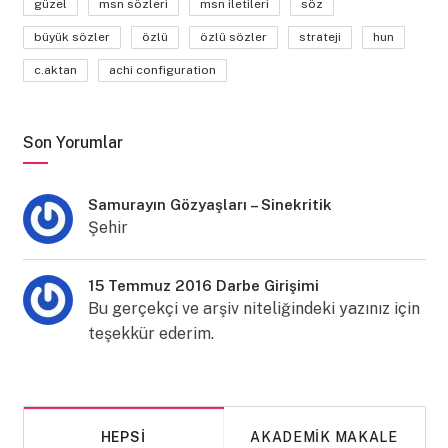
güzel
msn sözleri
msn iletileri
söz
büyük sözler
özlü
özlü sözler
strateji
hun
c.aktan
achi configuration
Son Yorumlar
Samurayın Gözyaşları – Sinekritik
Şehir
15 Temmuz 2016 Darbe Girişimi
Bu gerçekçi ve arşiv niteliğindeki yazınız için
teşekkür ederim.
HEPSI
AKADEMIK MAKALE