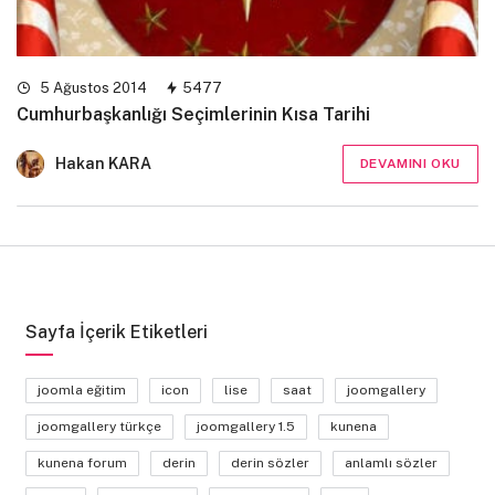
5 Ağustos 2014
5477
Cumhurbaşkanlığı Seçimlerinin Kısa Tarihi
Hakan KARA
DEVAMINI OKU
Sayfa İçerik Etiketleri
joomla eğitim
icon
lise
saat
joomgallery
joomgallery türkçe
joomgallery 1.5
kunena
kunena forum
derin
derin sözler
anlamlı sözler