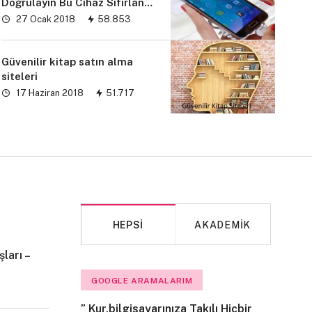
Doğrulayın Bu Cihaz Sıfırlandı
sorunu” çözümü
27 Ocak 2018
58.853
Güvenilir kitap satın alma
siteleri
17 Haziran 2018
51.717
HEPSI
AKADEMIK
ları –
MAKALE
GOOGLE ARAMALARIM
” Kur,bilgisayarınıza Takılı Hiçbir