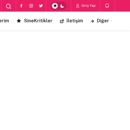
Giriş Yap
erim
SineKritikler
İletişim
Diğer