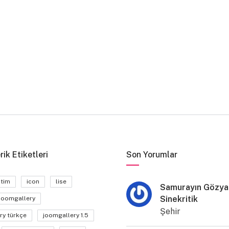
rik Etiketleri
Son Yorumlar
itim
icon
lise
Samurayın Gözyaş
Sinekritik
joomgallery
Şehir
ry türkçe
joomgallery 1.5