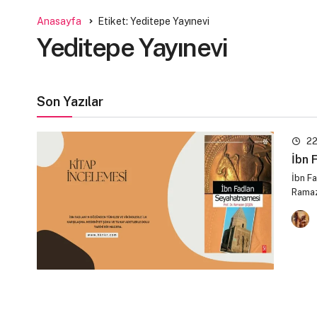
Anasayfa
Etiket: Yeditepe Yayınevi
Yeditepe Yayınevi
Son Yazılar
22
İbn 
İbn F
Ramaza