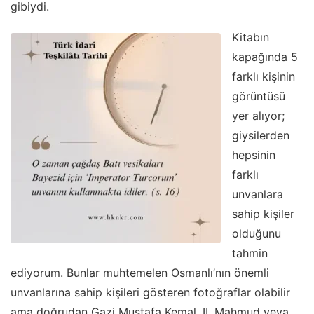
gibiydi.
Kitabın
kapağında 5
farklı kişinin
görüntüsü
yer alıyor;
giysilerden
hepsinin
farklı
unvanlara
sahip kişiler
olduğunu
tahmin
ediyorum. Bunlar muhtemelen Osmanlı’nın önemli
unvanlarına sahip kişileri gösteren fotoğraflar olabilir
ama doğrudan Gazi Mustafa Kemal, II. Mahmud veya