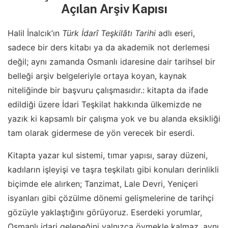
Açılan Arşiv Kapısı
Halil İnalcık’ın
Türk İdarî Teşkilâtı Tarihi
adlı eseri,
sadece bir ders kitabı ya da akademik not derlemesi
değil; aynı zamanda Osmanlı idaresine dair tarihsel bir
belleği arşiv belgeleriyle ortaya koyan, kaynak
niteliğinde bir başvuru çalışmasıdır.: kitapta da ifade
edildiği üzere İdari Teşkilat hakkında ülkemizde ne
yazık ki kapsamlı bir çalışma yok ve bu alanda eksikliği
tam olarak gidermese de yön verecek bir eserdi.
Kitapta yazar kul sistemi, tımar yapısı, saray düzeni,
kadıların işleyişi ve taşra teşkilatı gibi konuları derinlikli
biçimde ele alırken; Tanzimat, Lale Devri, Yeniçeri
isyanları gibi çözülme dönemi gelişmelerine de tarihçi
gözüyle yaklaştığını görüyoruz. Eserdeki yorumlar,
Osmanlı idari geleneğini yalnızca övmekle kalmaz, aynı