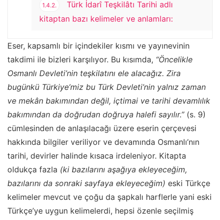
Türk İdarî Teşkilâtı Tarihi adlı
1.4.2.
kitaptan bazı kelimeler ve anlamları:
Eser, kapsamlı bir içindekiler kısmı ve yayınevinin
takdimi ile bizleri karşılıyor. Bu kısımda,
“Öncelikle
Osmanlı Devleti’nin teşkilatını ele alacağız. Zira
bugünkü Türkiye’miz bu Türk Devleti’nin yalnız zaman
ve mekân bakımından değil, içtimai ve tarihi devamlılık
bakımından da doğrudan doğruya halefi sayılır.”
(s. 9)
cümlesinden de anlaşılacağı üzere eserin çerçevesi
hakkında bilgiler veriliyor ve devamında Osmanlı’nın
tarihi, devirler halinde kısaca irdeleniyor. Kitapta
oldukça fazla
(ki bazılarını aşağıya ekleyeceğim,
bazılarını da sonraki sayfaya ekleyeceğim)
eski Türkçe
kelimeler mevcut ve çoğu da şapkalı harflerle yani eski
Türkçe’ye uygun kelimelerdi, hepsi özenle seçilmiş