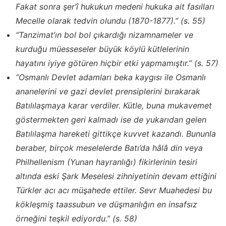
Fakat sonra şer’î hukukun medeni hukuka ait fasılları
Mecelle olarak tedvin olundu (1870-1877).” (s. 55)
“Tanzimat’ın bol bol çıkardığı nizamnameler ve
kurduğu müesseseler büyük köylü kütlelerinin
hayatını iyiye götüren hiçbir etki yapmamıştır.” (s. 57)
“Osmanlı Devlet adamları beka kaygısı ile Osmanlı
ananelerini ve gazi devlet prensiplerini bırakarak
Batılılaşmaya karar verdiler. Kütle, buna mukavemet
göstermekten geri kalmadı ise de yukarıdan gelen
Batılılaşma hareketi gittikçe kuvvet kazandı. Bununla
beraber, birçok meselelerde Batı’da hâlâ din veya
Philhellenism (Yunan hayranlığı) fikirlerinin tesiri
altında eski Şark Meselesi zihniyetinin devam ettiğini
Türkler acı acı müşahede ettiler. Sevr Muahedesi bu
kökleşmiş taassubun ve düşmanlığın en insafsız
örneğini teşkil ediyordu.” (s. 58)