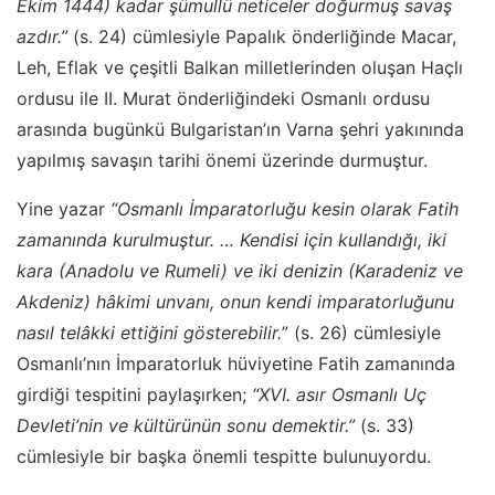
Ekim 1444) kadar şümullü neticeler doğurmuş savaş
azdır.”
(s. 24) cümlesiyle Papalık önderliğinde Macar,
Leh, Eflak ve çeşitli Balkan milletlerinden oluşan Haçlı
ordusu ile II. Murat önderliğindeki Osmanlı ordusu
arasında bugünkü Bulgaristan’ın Varna şehri yakınında
yapılmış savaşın tarihi önemi üzerinde durmuştur.
Yine yazar
“Osmanlı İmparatorluğu kesin olarak Fatih
zamanında kurulmuştur. … Kendisi için kullandığı, iki
kara (Anadolu ve Rumeli) ve iki denizin (Karadeniz ve
Akdeniz) hâkimi unvanı, onun kendi imparatorluğunu
nasıl telâkki ettiğini gösterebilir.
” (s. 26) cümlesiyle
Osmanlı’nın İmparatorluk hüviyetine Fatih zamanında
girdiği tespitini paylaşırken;
“XVI. asır Osmanlı Uç
Devleti’nin ve kültürünün sonu demektir.”
(s. 33)
cümlesiyle bir başka önemli tespitte bulunuyordu.