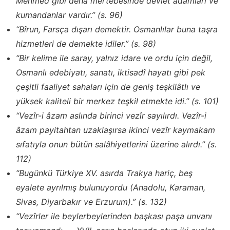
Mehmed gibi dehâ mertebesinde devlet adamları ve
kumandanlar vardır.” (s. 96)
“Bîrun, Farsça dışarı demektir. Osmanlılar buna taşra
hizmetleri de demekte idiler.” (s. 98)
“Bir kelime ile saray, yalnız idare ve ordu için değil,
Osmanlı edebiyatı, sanatı, iktisadî hayatı gibi pek
çeşitli faaliyet sahaları için de geniş teşkilâtlı ve
yüksek kaliteli bir merkez teşkil etmekte idi.” (s. 101)
“Vezîr-i âzam aslında birinci vezîr sayılırdı. Vezîr-i
âzam payitahtan uzaklaşırsa ikinci vezîr kaymakam
sıfatıyla onun bütün salâhiyetlerini üzerine alırdı.” (s.
112)
“Bugünkü Türkiye XV. asırda Trakya hariç, beş
eyalete ayrılmış bulunuyordu (Anadolu, Karaman,
Sivas, Diyarbakır ve Erzurum).” (s. 132)
“Vezîrler ile beylerbeylerinden başkası paşa unvanı