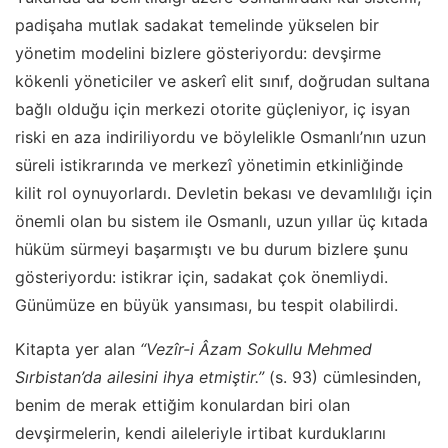
padişaha mutlak sadakat temelinde yükselen bir
yönetim modelini bizlere gösteriyordu: devşirme
kökenli yöneticiler ve askerî elit sınıf, doğrudan sultana
bağlı olduğu için merkezi otorite güçleniyor, iç isyan
riski en aza indiriliyordu ve böylelikle Osmanlı’nın uzun
süreli istikrarında ve merkezî yönetimin etkinliğinde
kilit rol oynuyorlardı. Devletin bekası ve devamlılığı için
önemli olan bu sistem ile Osmanlı, uzun yıllar üç kıtada
hüküm sürmeyi başarmıştı ve bu durum bizlere şunu
gösteriyordu: istikrar için, sadakat çok önemliydi.
Günümüze en büyük yansıması, bu tespit olabilirdi.
Kitapta yer alan
“Vezîr-i Âzam Sokullu Mehmed
Sırbistan’da ailesini ihya etmiştir.”
(s. 93) cümlesinden,
benim de merak ettiğim konulardan biri olan
devşirmelerin, kendi aileleriyle irtibat kurduklarını