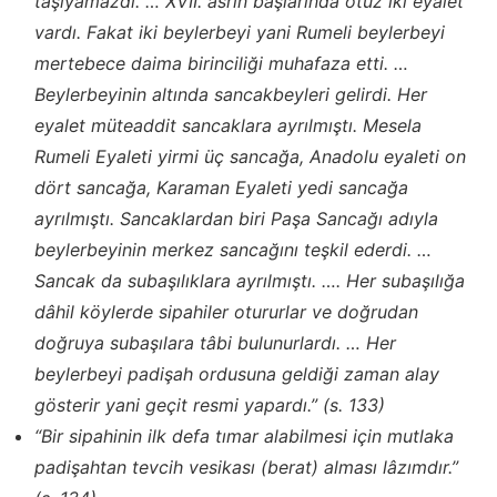
taşıyamazdı. … XVII. asrın başlarında otuz iki eyalet
vardı. Fakat iki beylerbeyi yani Rumeli beylerbeyi
mertebece daima birinciliği muhafaza etti. …
Beylerbeyinin altında sancakbeyleri gelirdi. Her
eyalet müteaddit sancaklara ayrılmıştı. Mesela
Rumeli Eyaleti yirmi üç sancağa, Anadolu eyaleti on
dört sancağa, Karaman Eyaleti yedi sancağa
ayrılmıştı. Sancaklardan biri Paşa Sancağı adıyla
beylerbeyinin merkez sancağını teşkil ederdi. …
Sancak da subaşılıklara ayrılmıştı. …. Her subaşılığa
dâhil köylerde sipahiler otururlar ve doğrudan
doğruya subaşılara tâbi bulunurlardı. … Her
beylerbeyi padişah ordusuna geldiği zaman alay
gösterir yani geçit resmi yapardı.” (s. 133)
“Bir sipahinin ilk defa tımar alabilmesi için mutlaka
padişahtan tevcih vesikası (berat) alması lâzımdır.”