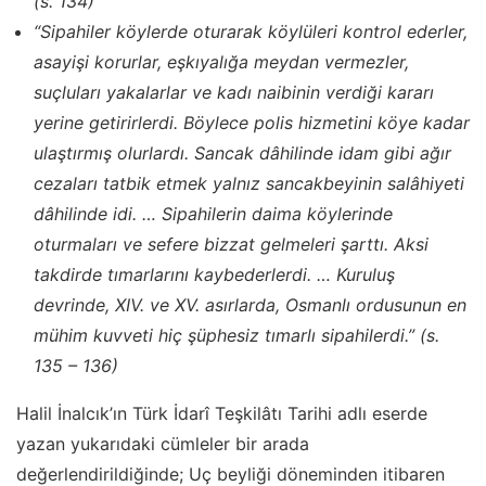
(s. 134)
“Sipahiler köylerde oturarak köylüleri kontrol ederler,
asayişi korurlar, eşkıyalığa meydan vermezler,
suçluları yakalarlar ve kadı naibinin verdiği kararı
yerine getirirlerdi. Böylece polis hizmetini köye kadar
ulaştırmış olurlardı. Sancak dâhilinde idam gibi ağır
cezaları tatbik etmek yalnız sancakbeyinin salâhiyeti
dâhilinde idi. … Sipahilerin daima köylerinde
oturmaları ve sefere bizzat gelmeleri şarttı. Aksi
takdirde tımarlarını kaybederlerdi. … Kuruluş
devrinde, XIV. ve XV. asırlarda, Osmanlı ordusunun en
mühim kuvveti hiç şüphesiz tımarlı sipahilerdi.” (s.
135 – 136)
Halil İnalcık’ın Türk İdarî Teşkilâtı Tarihi adlı eserde
yazan yukarıdaki cümleler bir arada
değerlendirildiğinde; Uç beyliği döneminden itibaren