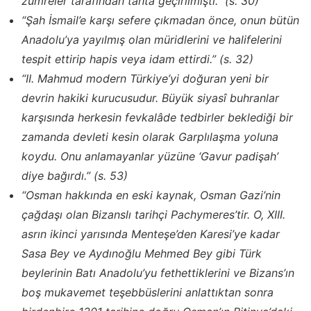
zümreler tarafından tahta geçirilmişti.” (s. 30)
“Şah İsmail’e karşı sefere çıkmadan önce, onun bütün
Anadolu’ya yayılmış olan müridlerini ve halifelerini
tespit ettirip hapis veya idam ettirdi.” (s. 32)
“II. Mahmud modern Türkiye’yi doğuran yeni bir
devrin hakiki kurucusudur. Büyük siyasî buhranlar
karşısında herkesin fevkalâde tedbirler beklediği bir
zamanda devleti kesin olarak Garplılaşma yoluna
koydu. Onu anlamayanlar yüzüne ‘Gavur padişah’
diye bağırdı.” (s. 53)
“Osman hakkında en eski kaynak, Osman Gazi’nin
çağdaşı olan Bizanslı tarihçi Pachymeres’tir. O, XIII.
asrın ikinci yarısında Menteşe’den Karesi’ye kadar
Sasa Bey ve Aydınoğlu Mehmed Bey gibi Türk
beylerinin Batı Anadolu’yu fethettiklerini ve Bizans’ın
boş mukavemet teşebbüslerini anlattıktan sonra