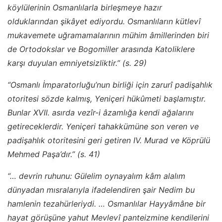
köylülerinin Osmanlılarla birleşmeye hazır
olduklarından şikâyet ediyordu. Osmanlıların kütlevî
mukavemete uğramamalarının mühim âmillerinden biri
de Ortodokslar ve Bogomiller arasında Katoliklere
karşı duyulan emniyetsizliktir.” (s. 29)
“Osmanlı İmparatorluğu’nun birliği için zarurî padişahlık
otoritesi sözde kalmış, Yeniçeri hükûmeti başlamıştır.
Bunlar XVII. asırda vezîr-i âzamlığa kendi ağalarını
getireceklerdir. Yeniçeri tahakkümüne son veren ve
padişahlık otoritesini geri getiren IV. Murad ve Köprülü
Mehmed Paşa’dır.” (s. 41)
“… devrin ruhunu: Gülelim oynayalım kâm alalım
dünyadan mısralarıyla ifadelendiren şair Nedim bu
hamlenin tezahürleriydi. … Osmanlılar Hayyâmâne bir
hayat görüşüne yahut Mevlevî panteizmine kendilerini