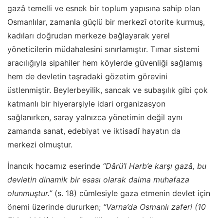
gazâ temelli ve esnek bir toplum yapısına sahip olan
Osmanlılar, zamanla güçlü bir merkezî otorite kurmuş,
kadıları doğrudan merkeze bağlayarak yerel
yöneticilerin müdahalesini sınırlamıştır. Tımar sistemi
aracılığıyla sipahiler hem köylerde güvenliği sağlamış
hem de devletin taşradaki gözetim görevini
üstlenmiştir. Beylerbeyilik, sancak ve subaşılık gibi çok
katmanlı bir hiyerarşiyle idari organizasyon
sağlanırken, saray yalnızca yönetimin değil aynı
zamanda sanat, edebiyat ve iktisadî hayatın da
merkezi olmuştur.
İnancık hocamız eserinde
“Dârü’l Harb’e karşı gazâ, bu
devletin dinamik bir esası olarak daima muhafaza
olunmuştur.”
(s. 18) cümlesiyle gaza etmenin devlet için
önemi üzerinde dururken;
“Varna’da Osmanlı zaferi (10