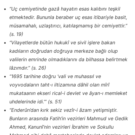
“Uç cemiyetinde gazâ hayatın esas kalıbını teşkil
etmektedir. Bununla beraber uç esas itibariyle basit,
müsamahalı, uzlaştırıcı, katılaşmamış bir cemiyettir.”
(s. 19)
“Vilayetlerde bütün hukukî ve sivil işlere bakan
kadıların doğrudan doğruya merkeze bağlı olup
valilerin emrinde olmadıklarını da bilhassa belirtmek
lâzımdır.” (s. 26)
“1695 tarihine doğru ‘vali ve muhassıl ve
voyvodaların taht-ı iltizamına dâhil olan mîrî
mukataanın ekseri rical-i devlet ve âyan-ı memleket
uhdelerinde idi.’” (s. 51)
“Enderûn’dan kırk sekiz vezîr-i âzam yetişmiştir.
Bunların arasında Fatih’in vezirleri Mahmud ve Gedik
Ahmed, Kanunî’nin vezirleri İbrahim ve Sokullu