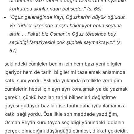
birdenbire 1301 tarihine doğru Osman’ın Bitinya’daki
korkutucu akınlarından bahseder.” (s. 65)
“Oğuz geleneğinde Kayı, Oğuzhan’ın büyük oğludur.
Ve Türkler üzerinde meşru hâkimiyet onun soyuna
aittir. … Fakat biz Osman’ın Oğuz töresince bey
seçildiği faraziyesini çok şüpheli saymaktayız.” (s.
67)
şeklindeki cümleler benim için hem bazı yeni bilgiler
içeriyor hem de tarihi bilgilerimi tazelemek anlamında
katkı sunuyordu. Aslında yukarıda özellikle verdiğim
cümlelerin hepsi için ayrı ayrı konuşmak ya da yazmak
gerekir: çünkü bazıları tarihi bilinenleri değiştirme
gayesi güdüyor bazıları ise tarihi daha iyi anlamamıza
katkı sağlıyordu. Özellikle son maddede yazdığım,
Osman Bey’in kurultayca seçildiği yönündeki iddianın
gerçek olmadığını düşündüğü cümlesi, dikkat çekicidir.