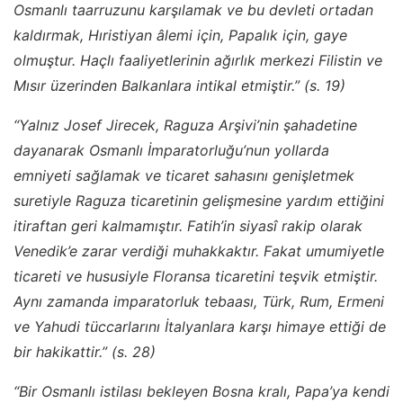
Osmanlı taarruzunu karşılamak ve bu devleti ortadan
kaldırmak, Hıristiyan âlemi için, Papalık için, gaye
olmuştur. Haçlı faaliyetlerinin ağırlık merkezi Filistin ve
Mısır üzerinden Balkanlara intikal etmiştir.” (s. 19)
“Yalnız Josef Jirecek, Raguza Arşivi’nin şahadetine
dayanarak Osmanlı İmparatorluğu’nun yollarda
emniyeti sağlamak ve ticaret sahasını genişletmek
suretiyle Raguza ticaretinin gelişmesine yardım ettiğini
itiraftan geri kalmamıştır. Fatih’in siyasî rakip olarak
Venedik’e zarar verdiği muhakkaktır. Fakat umumiyetle
ticareti ve hususiyle Floransa ticaretini teşvik etmiştir.
Aynı zamanda imparatorluk tebaası, Türk, Rum, Ermeni
ve Yahudi tüccarlarını İtalyanlara karşı himaye ettiği de
bir hakikattir.” (s. 28)
“Bir Osmanlı istilası bekleyen Bosna kralı, Papa’ya kendi