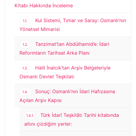
Kitabı Hakkında İnceleme
Kul Sistemi, Tımar ve Saray: Osmanlı’nın
1.1.
Yönetsel Mimarisi
Tanzimat’tan Abdülhamid’e: İdari
1.2.
Reformların Tarihsel Arka Planı
Halil İnalcık’tan Arşiv Belgeleriyle
1.3.
Osmanlı Devlet Teşkilatı
Sonuç: Osmanlı’nın İdari Hafızasına
1.4.
Açılan Arşiv Kapısı
Türk İdarî Teşkilâtı Tarihi kitabında
1.4.1.
altını çizdiğim yerler: