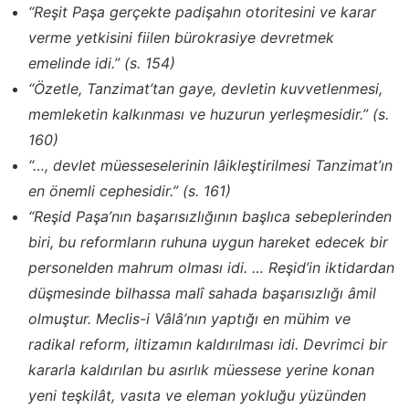
“Reşit Paşa gerçekte padişahın otoritesini ve karar
verme yetkisini fiilen bürokrasiye devretmek
emelinde idi.” (s. 154)
“Özetle, Tanzimat’tan gaye, devletin kuvvetlenmesi,
memleketin kalkınması ve huzurun yerleşmesidir.” (s.
160)
“…, devlet müesseselerinin lâikleştirilmesi Tanzimat’ın
en önemli cephesidir.” (s. 161)
“Reşid Paşa’nın başarısızlığının başlıca sebeplerinden
biri, bu reformların ruhuna uygun hareket edecek bir
personelden mahrum olması idi. … Reşid’in iktidardan
düşmesinde bilhassa malî sahada başarısızlığı âmil
olmuştur. Meclis-i Vâlâ’nın yaptığı en mühim ve
radikal reform, iltizamın kaldırılması idi. Devrimci bir
kararla kaldırılan bu asırlık müessese yerine konan
yeni teşkilât, vasıta ve eleman yokluğu yüzünden