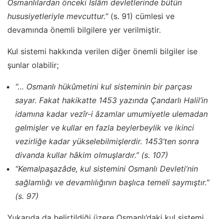
Osmanlılardan önceki İslâm devletlerinde bütün
hususiyetleriyle mevcuttur.”
(s. 91) cümlesi ve
devamında önemli bilgilere yer verilmiştir.
Kul sistemi hakkında verilen diğer önemli bilgiler ise
şunlar olabilir;
“… Osmanlı hükûmetini kul sisteminin bir parçası
sayar. Fakat hakikatte 1453 yazında Çandarlı Halil’in
idamına kadar vezîr-i âzamlar umumiyetle ulemadan
gelmişler ve kullar en fazla beylerbeylik ve ikinci
vezirliğe kadar yükselebilmişlerdir. 1453’ten sonra
divanda kullar hâkim olmuşlardır.” (s. 107)
“Kemalpaşazâde, kul sistemini Osmanlı Devleti’nin
sağlamlığı ve devamlılığının başlıca temeli saymıştır.”
(s. 97)
Yukarıda da belirtildiği üzere Osmanlı’daki kul sistemi,