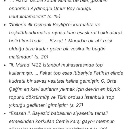
“… Hatta 1345’e kadar Rumeli’de bile, gazanın
önderinin Aydınoğlu Umur Bey olduğu
unutulmamalıdır.” (s. 15)
“Ahîlerin ilk Osmanlı Beyliği’ni kurmakta ve
teşkilâtlandırmakta oynadıkları esaslı rol haklı olarak
belirtilmektedir. … Bizzat I. Murad’ın bir ahî reisi
olduğu bize kadar gelen bir vesika ile bugün
malûmdur.” (s. 20)
“II. Murad 1422 İstanbul muhasarasında top
kullanmıştı. … Fakat top esas itibariyle Fatih’in elinde
kudretli bir savaş vasıtası haline gelmiştir. O, Orta
Çağ’ın en kavi surlarını yıkmak için devrin en büyük
topunu döktürmüş ve Türk ordusu İstanbul’a ‘top
yıktuğu gedikten’ girmiştir.” (s. 27)
“Esasen II. Bayezid babasının siyasetini temsil
etmesinden korkulan Cem’e karşı gayr-ı memnun