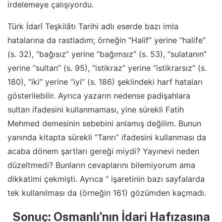
irdelemeye çalışıyordu.
Türk İdarî Teşkilâtı Tarihi adlı eserde bazı imla
hatalarına da rastladım; örneğin “Halif” yerine “halife”
(s. 32), “bağısız” yerine “bağımsız” (s. 53), “sulatanın”
yerine “sultan” (s. 95), “istikraz” yerine “istikrarsız” (s.
180), “iki” yerine “iyi” (s. 186) şeklindeki harf hataları
gösterilebilir. Ayrıca yazarın nedense padişahlara
sultan ifadesini kullanmaması, yine sürekli Fatih
Mehmed demesinin sebebini anlamış değilim. Bunun
yanında kitapta sürekli “Tanrı” ifadesini kullanması da
acaba dönem şartları gereği miydi? Yayınevi neden
düzeltmedi? Bunların cevaplarını bilemiyorum ama
dikkatimi çekmişti. Ayrıca “ işaretinin bazı sayfalarda
tek kullanılması da (örneğin 161) gözümden kaçmadı.
Sonuç: Osmanlı’nın İdari Hafızasına