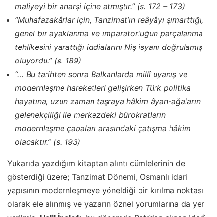
maliyeyi bir anarşi içine atmıştır.” (s. 172 – 173)
“Muhafazakârlar için, Tanzimat’ın reâyâyı şımarttığı,
genel bir ayaklanma ve imparatorluğun parçalanma
tehlikesini yarattığı iddialarını Niş isyanı doğrulamış
oluyordu.” (s. 189)
“… Bu tarihten sonra Balkanlarda millî uyanış ve
modernleşme hareketleri gelişirken Türk politika
hayatına, uzun zaman taşraya hâkim âyan-ağaların
gelenekçiliği ile merkezdeki bürokratların
modernleşme çabaları arasındaki çatışma hâkim
olacaktır.” (s. 193)
Yukarıda yazdığım kitaptan alıntı cümlelerinin de
gösterdiği üzere; Tanzimat Dönemi, Osmanlı idari
yapısının modernleşmeye yöneldiği bir kırılma noktası
olarak ele alınmış ve yazarın öznel yorumlarına da yer