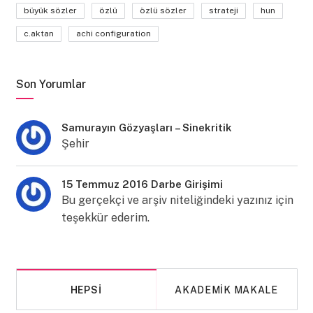
büyük sözler
özlü
özlü sözler
strateji
hun
c.aktan
achi configuration
Son Yorumlar
Samurayın Gözyaşları – Sinekritik
Şehir
15 Temmuz 2016 Darbe Girişimi
Bu gerçekçi ve arşiv niteliğindeki yazınız için
teşekkür ederim.
HEPSI
AKADEMIK MAKALE