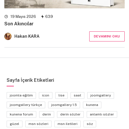
19 Mayıs 2026
639
Son Akıncılar
Hakan KARA
DEVAMINI OKU
Sayfa İçerik Etiketleri
joomla eğitim
icon
lise
saat
joomgallery
joomgallery türkçe
joomgallery 1.5
kunena
kunena forum
derin
derin sözler
anlamlı sözler
güzel
msn sözleri
msn iletileri
söz