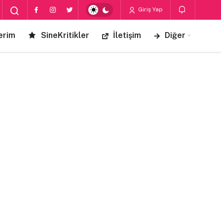
Giriş Yap
erim
SineKritikler
İletişim
Diğer