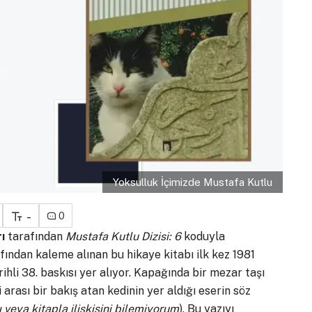
Yoksulluk İçimizde Mustafa Kutlu
-
0
ı
tarafından
Mustafa Kutlu Dizisi: 6
koduyla
fından kaleme alınan bu hikaye kitabı ilk kez 1981
hli 38. baskısı yer alıyor. Kapağında bir mezar taşı
rası bir bakış atan kedinin yer aldığı eserin söz
 veya kitapla ilişkisini bilemiyorum
). Bu yazıyı