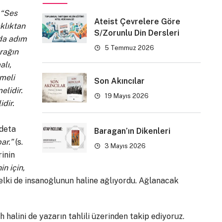
“Ses
Ateist Çevrelere Göre
klıktan
S/Zorunlu Din Dersleri
uda adım
5 Temmuz 2026
rağın
alı,
nmeli
Son Akıncılar
elidir.
19 Mayıs 2026
idir.
adeta
Baragan’ın Dikenleri
ar.”
(s.
3 Mayıs 2026
inin
n için,
belki de insanoğlunun haline ağlıyordu. Ağlanacak
h halini de yazarın tahlili üzerinden takip ediyoruz.