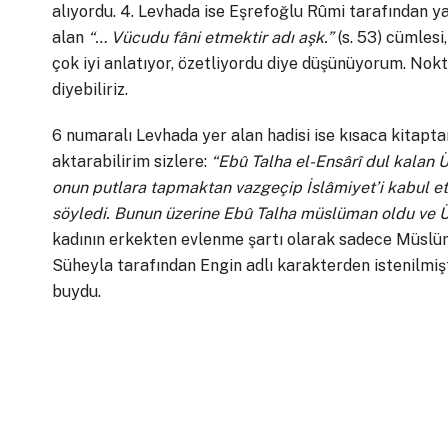
alıyordu. 4. Levhada ise Eşrefoğlu Rûmi tarafından yaz
alan
“… Vücudu fâni etmektir adı aşk.”
(s. 53) cümlesi
çok iyi anlatıyor, özetliyordu diye düşünüyorum. Nokt
diyebiliriz.
6 numaralı Levhada yer alan hadisi ise kısaca kitapta
aktarabilirim sizlere:
“Ebû Talha el-Ensârî dul kalan
onun putlara tapmaktan vazgeçip İslâmiyet’i kabul et
söyledi. Bunun üzerine Ebû Talha müslüman oldu ve 
kadının erkekten evlenme şartı olarak sadece Müslüm
Süheyla tarafından Engin adlı karakterden istenilmişt
buydu.