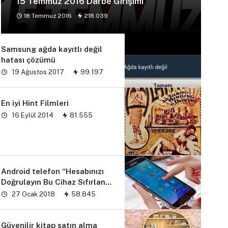
15 Temmuz 2016 Darbe Girişimi
18 Temmuz 2016
218.039
Samsung ağda kayıtlı değil
hatası çözümü
19 Ağustos 2017
99.197
En iyi Hint Filmleri
16 Eylül 2014
81.555
Android telefon “Hesabınızı
Doğrulayın Bu Cihaz Sıfırlandı
sorunu” çözümü
27 Ocak 2018
58.845
Güvenilir kitap satın alma