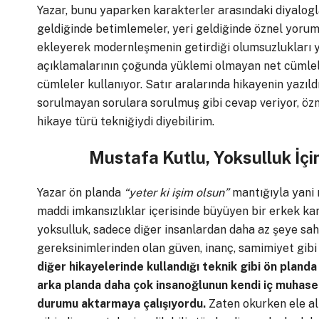
Yazar, bunu yaparken karakterler arasındaki diyalogla
geldiğinde betimlemeler, yeri geldiğinde öznel yoruml
ekleyerek modernleşmenin getirdiği olumsuzlukları y
açıklamalarının çoğunda yüklemi olmayan net cümlel
cümleler kullanıyor. Satır aralarında hikayenin yazıldı
sorulmayan sorulara sorulmuş gibi cevap veriyor, özn
hikaye türü tekniğiydi diyebilirim.
Mustafa Kutlu, Yoksulluk İçim
Yazar ön planda
“yeter ki işim olsun”
mantığıyla yani m
maddi imkansızlıklar içerisinde büyüyen bir erkek kar
yoksulluk, sadece diğer insanlardan daha az şeye sa
gereksinimlerinden olan güven, inanç, samimiyet gibi 
diğer hikayelerinde kullandığı teknik gibi ön pland
arka planda daha çok insanoğlunun kendi iç muhaseb
durumu aktarmaya çalışıyordu.
Zaten okurken ele alı