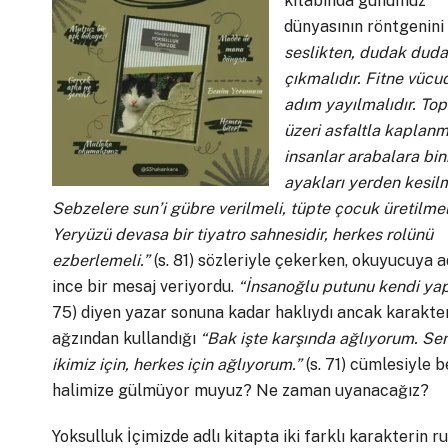
kitabında günümüz
dünyasının röntgenini
seslikten, dudak duda
çıkmalıdır. Fitne vüc
adım yayılmalıdır. Top
üzeri asfaltla kaplanm
insanlar arabalara bi
ayakları yerden kesilm
Sebzelere sun’i gübre verilmeli, tüpte çocuk üretilmel
Yeryüzü devasa bir tiyatro sahnesidir, herkes rolünü
ezberlemeli.”
(s. 81) sözleriyle çekerken, okuyucuya 
ince bir mesaj veriyordu.
“İnsanoğlu putunu kendi yap
75) diyen yazar sonuna kadar haklıydı ancak karakter
ağzından kullandığı
“Bak işte karşında ağlıyorum. Seni
ikimiz için, herkes için ağlıyorum.”
(s. 71) cümlesiyle 
halimize gülmüyor muyuz? Ne zaman uyanacağız?
Yoksulluk İçimizde adlı kitapta iki farklı karakterin ru