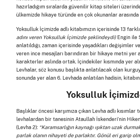
hazırladığım sıralarda güvenilir kitap siteleri üzerind
ülkemizde hikaye türünde en çok okunanlar arasında y
Yoksulluk İçimizde adlı kitabımızın içerisinde 13 farkl
adını veren Yoksulluk İçimizde şeklindeydi)
Engin ile 
anlatıldığı, zaman içerisinde yaşadıkları değişimler 
veren ince mesajları barındıran bir hikaye metni yer a
karakterler aslında ortak. İçindekiler kısmında yer a
Levhalar, söz konusu başlıkta anlatılacak olan kurguy
sonunda yer alan 6. Levhada anlatılan hadisin, kitabın
Yoksulluk İçimizd
Başlıklar öncesi karşımıza çıkan Levha adlı kısımlar t
levhalardan bir tanesinin Ataullah İskenderi’nin Hike
(Levha 2):
“Karamsarlığın kaynağı ışıktan uzak durmaktı
parlak olanın nihayeti de parlaktır. Gönül eri garip ol