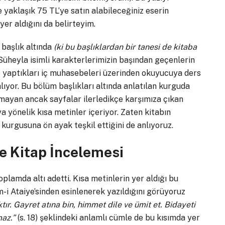
e yaklaşık 75 TL’ye satın alabileceğiniz eserin
er aldığını da belirteyim.
ı başlık altında
(ki bu başlıklardan bir tanesi de kitaba
Süheyla isimli karakterlerimizin başından geçenlerin
ve yaptıkları iç muhasebeleri üzerinden okuyucuya ders
lıyor. Bu bölüm başlıkları altında anlatılan kurguda
lmayan ancak sayfalar ilerledikçe karşımıza çıkan
a yönelik kısa metinler içeriyor. Zaten kitabın
 kurgusuna ön ayak teşkil ettiğini de anlıyoruz.
e Kitap İncelemesi
oplamda altı adetti. Kısa metinlerin yer aldığı bu
m-i Ataiye’sinden esinlenerek yazıldığını görüyoruz
r. Gayret atına bin, himmet dile ve ümit et. Bidayeti
maz.”
(s. 18) şeklindeki anlamlı cümle de bu kısımda yer