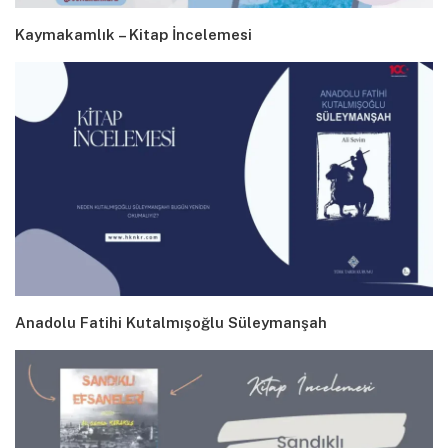
Kaymakamlık – Kitap İncelemesi
Anadolu Fatihi Kutalmışoğlu Süleymanşah