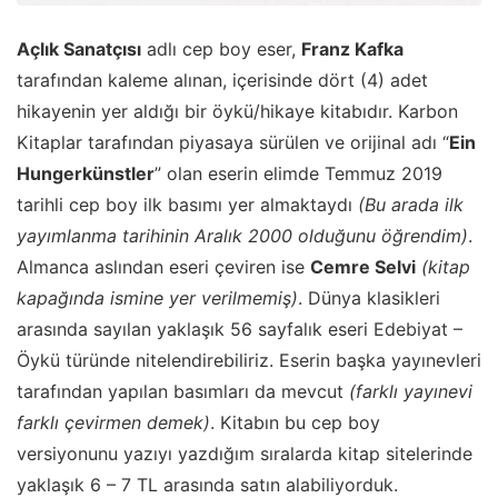
Açlık Sanatçısı
adlı cep boy eser,
Franz Kafka
tarafından kaleme alınan, içerisinde dört (4) adet
hikayenin yer aldığı bir öykü/hikaye kitabıdır. Karbon
Kitaplar tarafından piyasaya sürülen ve orijinal adı “
Ein
Hungerkünstler
” olan eserin elimde Temmuz 2019
tarihli cep boy ilk basımı yer almaktaydı
(Bu arada ilk
yayımlanma tarihinin Aralık 2000 olduğunu öğrendim)
.
Almanca aslından eseri çeviren ise
Cemre Selvi
(kitap
kapağında ismine yer verilmemiş)
. Dünya klasikleri
arasında sayılan yaklaşık 56 sayfalık eseri Edebiyat –
Öykü türünde nitelendirebiliriz. Eserin başka yayınevleri
tarafından yapılan basımları da mevcut
(farklı yayınevi
farklı çevirmen demek)
. Kitabın bu cep boy
versiyonunu yazıyı yazdığım sıralarda kitap sitelerinde
yaklaşık 6 – 7 TL arasında satın alabiliyorduk.