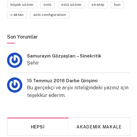
büyük sözler
özlü
özlü sözler
strateji
hun
c.aktan
achi configuration
Son Yorumlar
Samurayın Gözyaşları – Sinekritik
Şehir
15 Temmuz 2016 Darbe Girişimi
Bu gerçekçi ve arşiv niteliğindeki yazınız için
teşekkür ederim.
HEPSI
AKADEMIK MAKALE