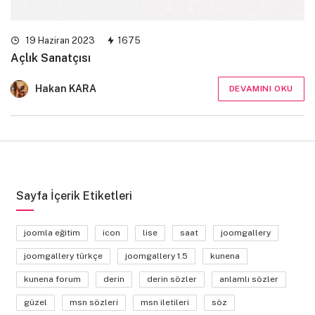
19 Haziran 2023
1675
Açlık Sanatçısı
Hakan KARA
DEVAMINI OKU
Sayfa İçerik Etiketleri
joomla eğitim
icon
lise
saat
joomgallery
joomgallery türkçe
joomgallery 1.5
kunena
kunena forum
derin
derin sözler
anlamlı sözler
güzel
msn sözleri
msn iletileri
söz