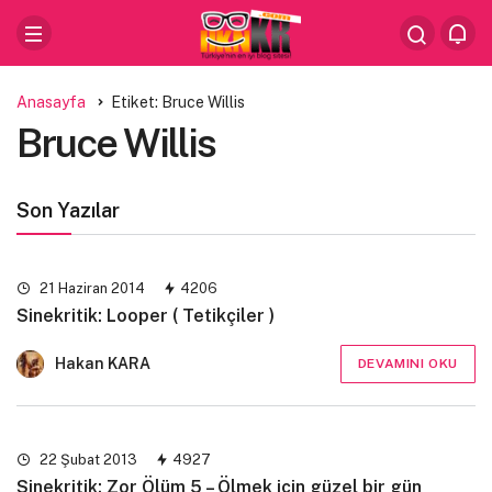
Anasayfa
Etiket: Bruce Willis
Bruce Willis
Son Yazılar
21 Haziran 2014
4206
Sinekritik: Looper ( Tetikçiler )
Hakan KARA
DEVAMINI OKU
22 Şubat 2013
4927
Sinekritik: Zor Ölüm 5 – Ölmek için güzel bir gün