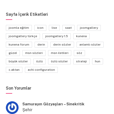
Sayfa İçerik Etiketleri
joomla eğitim
icon
lise
saat
joomgallery
joomgallery türkçe
joomgallery 1.5
kunena
kunena forum
derin
derin sözler
anlamlı sözler
güzel
msn sözleri
msn iletileri
söz
büyük sözler
özlü
özlü sözler
strateji
hun
c.aktan
achi configuration
Son Yorumlar
Samurayın Gözyaşları – Sinekritik
Şehir