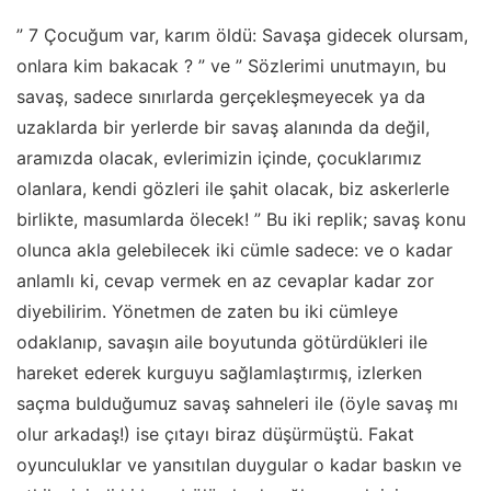
” 7 Çocuğum var, karım öldü: Savaşa gidecek olursam,
onlara kim bakacak ? ” ve ” Sözlerimi unutmayın, bu
savaş, sadece sınırlarda gerçekleşmeyecek ya da
uzaklarda bir yerlerde bir savaş alanında da değil,
aramızda olacak, evlerimizin içinde, çocuklarımız
olanlara, kendi gözleri ile şahit olacak, biz askerlerle
birlikte, masumlarda ölecek! ” Bu iki replik; savaş konu
olunca akla gelebilecek iki cümle sadece: ve o kadar
anlamlı ki, cevap vermek en az cevaplar kadar zor
diyebilirim. Yönetmen de zaten bu iki cümleye
odaklanıp, savaşın aile boyutunda götürdükleri ile
hareket ederek kurguyu sağlamlaştırmış, izlerken
saçma bulduğumuz savaş sahneleri ile (öyle savaş mı
olur arkadaş!) ise çıtayı biraz düşürmüştü. Fakat
oyunculuklar ve yansıtılan duygular o kadar baskın ve