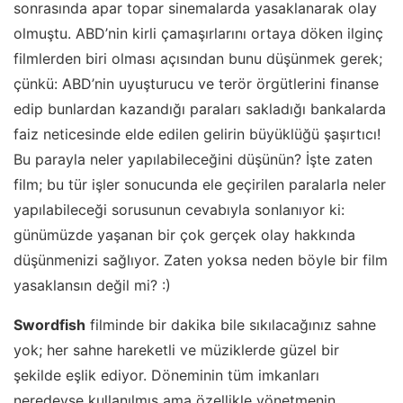
sonrasında apar topar sinemalarda yasaklanarak olay
olmuştu. ABD’nin kirli çamaşırlarını ortaya döken ilginç
filmlerden biri olması açısından bunu düşünmek gerek;
çünkü: ABD’nin uyuşturucu ve terör örgütlerini finanse
edip bunlardan kazandığı paraları sakladığı bankalarda
faiz neticesinde elde edilen gelirin büyüklüğü şaşırtıcı!
Bu parayla neler yapılabileceğini düşünün? İşte zaten
film; bu tür işler sonucunda ele geçirilen paralarla neler
yapılabileceği sorusunun cevabıyla sonlanıyor ki:
günümüzde yaşanan bir çok gerçek olay hakkında
düşünmenizi sağlıyor. Zaten yoksa neden böyle bir film
yasaklansın değil mi? :)
Swordfish
filminde bir dakika bile sıkılacağınız sahne
yok; her sahne hareketli ve müziklerde güzel bir
şekilde eşlik ediyor. Döneminin tüm imkanları
neredeyse kullanılmış ama özellikle yönetmenin