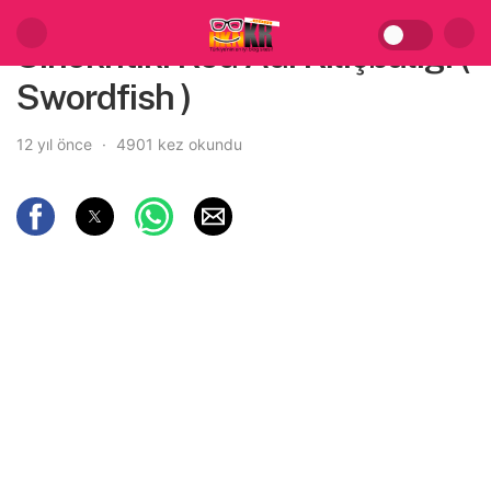
Sinekritik: Kod Adı Kılıçbalığı (
Swordfish )
12 yıl önce
4901 kez okundu