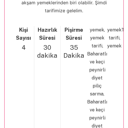
akşam yemeklerinden biri olabilir. Şimdi
tarifimize gelelim.
Kişi
Hazırlık
Pişirme
yemek,
yemek
Tü
Sayısı
Süresi
Süresi
yemek
tarifi,
tarifi,
yemek
4
30
35
Baharatlı
dakika
Dakika
ve keçi
peynirli
diyet
piliç
sarma,
Baharatlı
ve keçi
peynirli
diyet