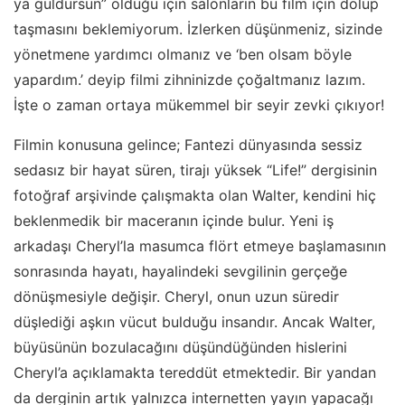
ya güldürsün” olduğu için salonların bu film için dolup
taşmasını beklemiyorum. İzlerken düşünmeniz, sizinde
yönetmene yardımcı olmanız ve ‘ben olsam böyle
yapardım.’ deyip filmi zihninizde çoğaltmanız lazım.
İşte o zaman ortaya mükemmel bir seyir zevki çıkıyor!
Filmin konusuna gelince; Fantezi dünyasında sessiz
sedasız bir hayat süren, tirajı yüksek “Life!” dergisinin
fotoğraf arşivinde çalışmakta olan Walter, kendini hiç
beklenmedik bir maceranın içinde bulur. Yeni iş
arkadaşı Cheryl’la masumca flört etmeye başlamasının
sonrasında hayatı, hayalindeki sevgilinin gerçeğe
dönüşmesiyle değişir. Cheryl, onun uzun süredir
düşlediği aşkın vücut bulduğu insandır. Ancak Walter,
büyüsünün bozulacağını düşündüğünden hislerini
Cheryl’a açıklamakta tereddüt etmektedir. Bir yandan
da derginin artık yalnızca internetten yayın yapacağı