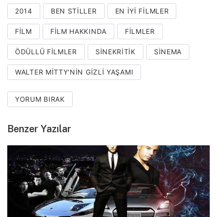
2014
BEN STILLER
EN IYI FILMLER
FILM
FILM HAKKINDA
FILMLER
ÖDÜLLÜ FILMLER
SINEKRITIK
SINEMA
WALTER MITTY'NIN GIZLI YAŞAMI
YORUM BIRAK
Benzer Yazılar