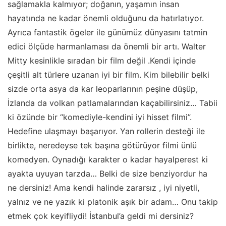
sağlamakla kalmıyor; doğanın, yaşamın insan
hayatında ne kadar önemli olduğunu da hatırlatıyor.
Ayrıca fantastik ögeler ile günümüz dünyasını tatmin
edici ölçüde harmanlaması da önemli bir artı. Walter
Mitty kesinlikle sıradan bir film değil .Kendi içinde
çeşitli alt türlere uzanan iyi bir film. Kim bilebilir belki
sizde orta asya da kar leoparlarının peşine düşüp,
İzlanda da volkan patlamalarından kaçabilirsiniz… Tabii
ki özünde bir “komediyle-kendini iyi hisset filmi”.
Hedefine ulaşmayı başarıyor. Yan rollerin desteği ile
birlikte, neredeyse tek başına götürüyor filmi ünlü
komedyen. Oynadığı karakter o kadar hayalperest ki
ayakta uyuyan tarzda… Belki de size benziyordur ha
ne dersiniz! Ama kendi halinde zararsız , iyi niyetli,
yalnız ve ne yazık ki platonik aşık bir adam… Onu takip
etmek çok keyifliydi! İstanbul’a geldi mi dersiniz?