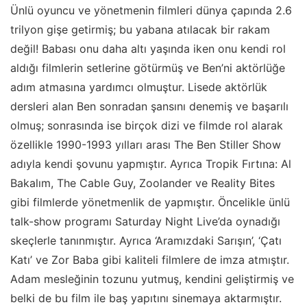
Ünlü oyuncu ve yönetmenin filmleri dünya çapında 2.6
trilyon gişe getirmiş; bu yabana atılacak bir rakam
değil! Babası onu daha altı yaşında iken onu kendi rol
aldığı filmlerin setlerine götürmüş ve Ben’ni aktörlüğe
adım atmasına yardımcı olmuştur. Lisede aktörlük
dersleri alan Ben sonradan şansını denemiş ve başarılı
olmuş; sonrasında ise birçok dizi ve filmde rol alarak
özellikle 1990-1993 yılları arası The Ben Stiller Show
adıyla kendi şovunu yapmıştır. Ayrıca Tropik Fırtına: Al
Bakalım, The Cable Guy, Zoolander ve Reality Bites
gibi filmlerde yönetmenlik de yapmıştır. Öncelikle ünlü
talk-show programı Saturday Night Live’da oynadığı
skeçlerle tanınmıştır. Ayrıca ‘Aramızdaki Sarışın’, ‘Çatı
Katı’ ve Zor Baba gibi kaliteli filmlere de imza atmıştır.
Adam mesleğinin tozunu yutmuş, kendini geliştirmiş ve
belki de bu film ile baş yapıtını sinemaya aktarmıştır.