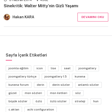
Sinekritik: Walter Mitty’nin Gizli Yaşamı
Hakan KARA
DEVAMINI OKU
Sayfa İçerik Etiketleri
joomla eğitim
icon
lise
saat
joomgallery
joomgallery türkçe
joomgallery 1.5
kunena
kunena forum
derin
derin sözler
anlamlı sözler
güzel
msn sözleri
msn iletileri
söz
büyük sözler
özlü
özlü sözler
strateji
hun
c.aktan
achi configuration