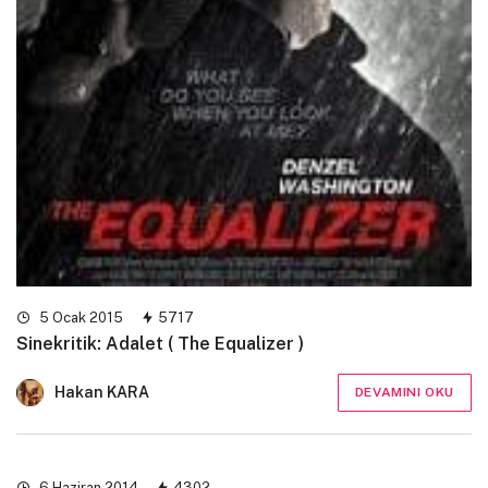
5 Ocak 2015
5717
Sinekritik: Adalet ( The Equalizer )
Hakan KARA
DEVAMINI OKU
6 Haziran 2014
4302