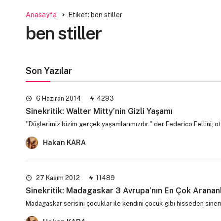
Anasayfa
Etiket: ben stiller
ben stiller
Son Yazılar
6 Haziran 2014
4293
Sinekritik: Walter Mitty’nin Gizli Yaşamı
''Düşlerimiz bizim gerçek yaşamlarımızdır.'' der Federico Fellini;
Hakan KARA
27 Kasım 2012
11489
Sinekritik: Madagaskar 3 Avrupa’nın En Çok Arananl
Madagaskar serisini çocuklar ile kendini çocuk gibi hisseden si