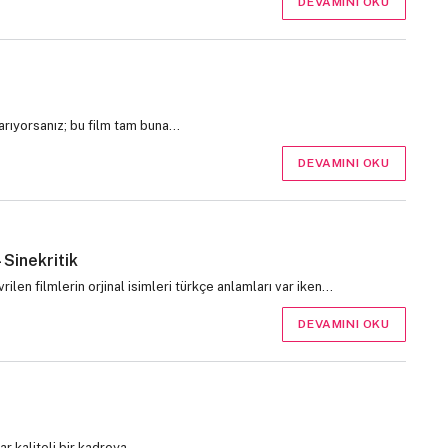
DEVAMINI OKU
 arıyorsanız; bu film tam buna…
DEVAMINI OKU
Sinekritik
en filmlerin orjinal isimleri türkçe anlamları var iken…
DEVAMINI OKU
ar kaliteli bir kadroya…