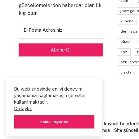
saat
güncellemelerden haberdar olan ilk
joomgalle
kişi olun.
kunena
E-Posta Adresiniz
derin sözl
güzel
söz
özlü sözl
c.aktan
Bu web sitesinde en iyi deneyimi
yaşamanızı sağlamak için çerezler
kullanılmaktadır.
Detaylar
Kabul Ediyorum
© Copyright 2006/2026. Lütfen içerikleri kaynak belirtere
Ziyaretçi Defteri
Hakkımda
Site Hakkında
Site güncell