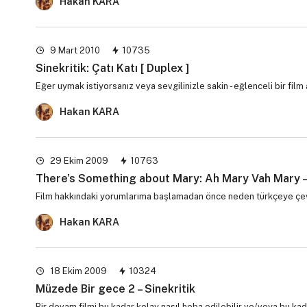
Hakan KARA
9 Mart 2010
10735
Sinekritik: Çatı Katı [ Duplex ]
Eğer uymak istiyorsanız veya sevgilinizle sakin - eğlenceli bir film
Hakan KARA
29 Ekim 2009
10763
There’s Something about Mary: Ah Mary Vah Mary – 
Film hakkındaki yorumlarıma başlamadan önce neden türkçeye çevril
Hakan KARA
18 Ekim 2009
10324
Müzede Bir gece 2 – Sinekritik
Bir devam filmi bu kadar kolay nasıl heba edilebilir ve/veya bu kad