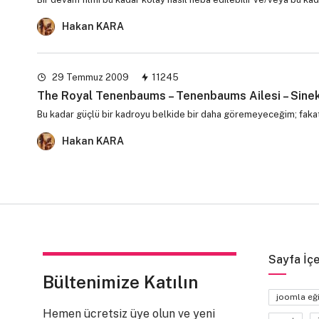
Hakan KARA
29 Temmuz 2009
11245
The Royal Tenenbaums – Tenenbaums Ailesi – Sinek
Bu kadar güçlü bir kadroyu belkide bir daha göremeyeceğim; fakat
Hakan KARA
Sayfa İçe
Bültenimize Katılın
joomla eğ
Hemen ücretsiz üye olun ve yeni