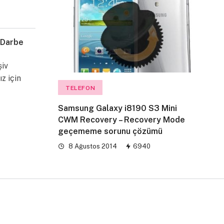
 Darbe
şiv
ız için
TELEFON
Samsung Galaxy i8190 S3 Mini
CWM Recovery – Recovery Mode
geçememe sorunu çözümü
8 Ağustos 2014
6940