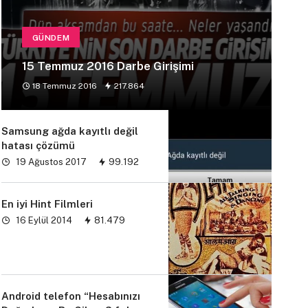
GÜNDEM
15 Temmuz 2016 Darbe Girişimi
18 Temmuz 2016
217.864
Samsung ağda kayıtlı değil
hatası çözümü
19 Ağustos 2017
99.192
En iyi Hint Filmleri
16 Eylül 2014
81.479
Android telefon “Hesabınızı