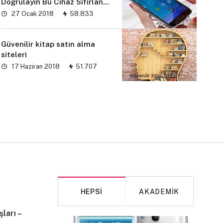
Doğrulayın Bu Cihaz Sıfırlandı
sorunu” çözümü
27 Ocak 2018
58.833
Güvenilir kitap satın alma
siteleri
17 Haziran 2018
51.707
HEPSI
AKADEMIK
ları –
MAKALE