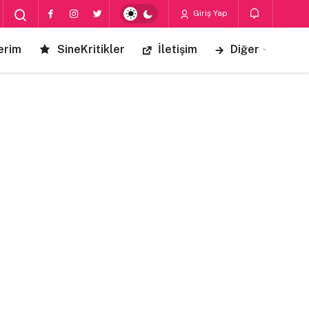
Giriş Yap
erim
SineKritikler
İletişim
Diğer