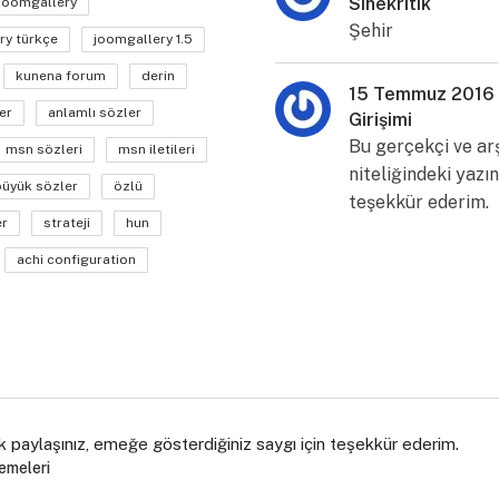
Sinekritik
joomgallery
Şehir
ry türkçe
joomgallery 1.5
kunena forum
derin
15 Temmuz 2016
er
anlamlı sözler
Girişimi
Bu gerçekçi ve ar
msn sözleri
msn iletileri
niteliğindeki yazın
büyük sözler
özlü
teşekkür ederim.
er
strateji
hun
achi configuration
k paylaşınız, emeğe gösterdiğiniz saygı için teşekkür ederim.
emeleri