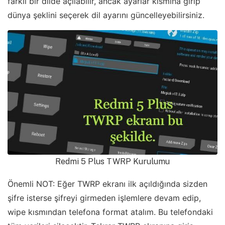
farklı bir dilde açılabilir, ancak ayarlar kısmına girip
dünya şeklini seçerek dil ayarını güncelleyebilirsiniz.
Redmi 5 Plus TWRP Kurulumu
Önemli NOT: Eğer TWRP ekranı ilk açıldığında sizden
şifre isterse şifreyi girmeden işlemlere devam edip,
wipe kısmından telefona format atalım. Bu telefondaki