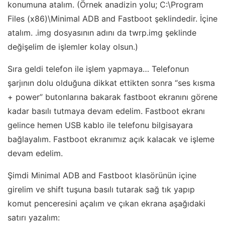
konumuna atalım. (Örnek anadizin yolu; C:\Program
Files (x86)\Minimal ADB and Fastboot şeklindedir. İçine
atalım. .img dosyasının adını da twrp.img şeklinde
değişelim de işlemler kolay olsun.)
Sıra geldi telefon ile işlem yapmaya… Telefonun
şarjının dolu olduğuna dikkat ettikten sonra “ses kısma
+ power” butonlarına bakarak fastboot ekranını görene
kadar basılı tutmaya devam edelim. Fastboot ekranı
gelince hemen USB kablo ile telefonu bilgisayara
bağlayalım. Fastboot ekranımız açık kalacak ve işleme
devam edelim.
Şimdi Minimal ADB and Fastboot klasörünün içine
girelim ve shift tuşuna basılı tutarak sağ tık yapıp
komut penceresini açalım ve çıkan ekrana aşağıdaki
satırı yazalım: