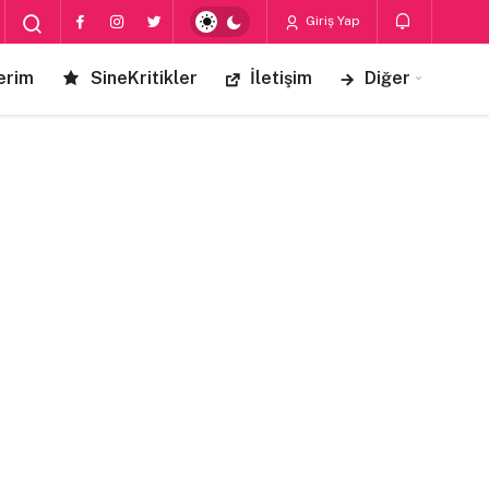
Giriş Yap
erim
SineKritikler
İletişim
Diğer