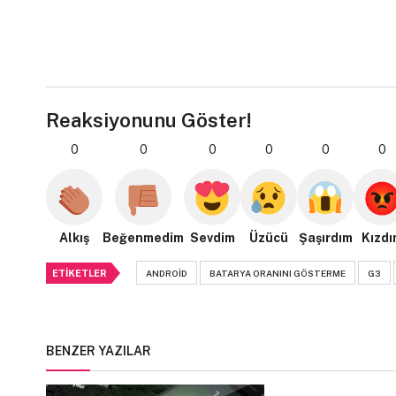
Reaksiyonunu Göster!
0
0
0
0
0
0
Alkış
Beğenmedim
Sevdim
Üzücü
Şaşırdım
Kızdı
ETIKETLER
ANDROID
BATARYA ORANINI GÖSTERME
G3
BENZER YAZILAR