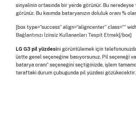
sinyalinin ortasında bir yerde görünür. Bu neredeyse 
görünür. Bu kısımda bataryanızın doluluk oranı % ol
[box type=”success” align=”aligncenter” class=”” wid
Bağlantınızı İzinsiz Kullananları Tespit Etmek
[/box]
LG G3 pil yüzdesi
ni görüntülemek için telefonunuzda
üstte genel seçeneğine basıyorsunuz. Pil seçeneği 
batarya oranı” seçeneğini seçtiğinizde, işlem tamamdı
taraftaki durum çubuğunda pil yüzdesi gözükecektir.