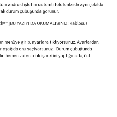
tüm android işletim sistemli telefonlarda aynı şekilde
arak durum çubuğunda görünür.
th=””]
BU YAZIYI DA OKUMALISINIZ: Kablosuz
n menüye girip, ayarlara tıklıyorsunuz. Ayarlardan,
var aşağıda onu seçiyorsunuz. “Durum çubuğunda
r: hemen zaten o tık işaretini yaptığınızda, üst