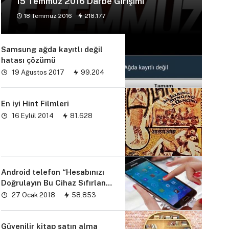
15 Temmuz 2016 Darbe Girişimi
18 Temmuz 2016
218.177
Samsung ağda kayıtlı değil
hatası çözümü
19 Ağustos 2017
99.204
En iyi Hint Filmleri
16 Eylül 2014
81.628
Android telefon “Hesabınızı
Doğrulayın Bu Cihaz Sıfırlandı
sorunu” çözümü
27 Ocak 2018
58.853
Güvenilir kitap satın alma