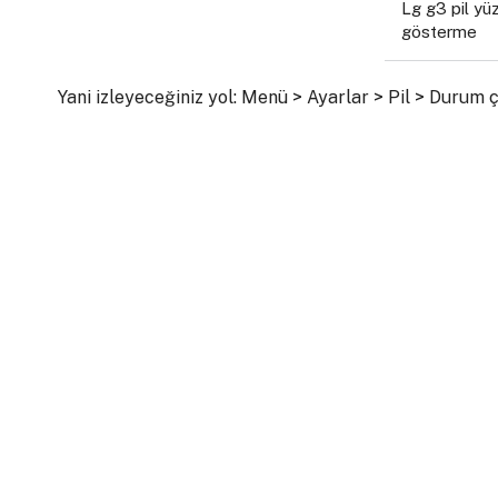
Lg g3 pil yü
gösterme
Yani izleyeceğiniz yol: Menü > Ayarlar > Pil > Durum 