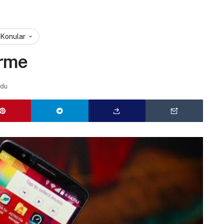
 Konular
erme
ndu