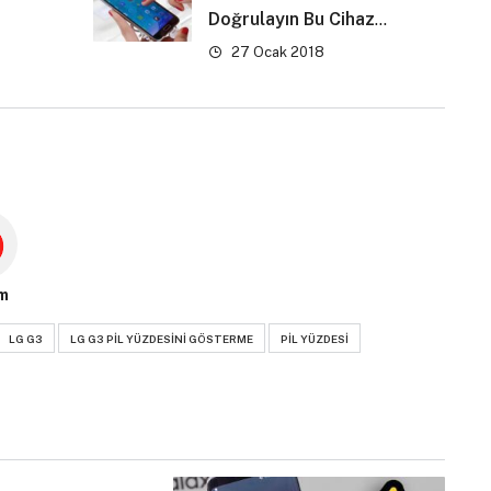
Doğrulayın Bu Cihaz
Sıfırlandı sorunu” çözümü
27 Ocak 2018
m
LG G3
LG G3 PIL YÜZDESINI GÖSTERME
PIL YÜZDESI