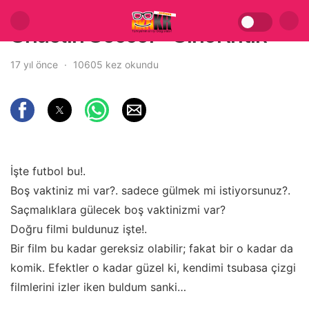
Shaolin Soccer – SineKritik
17 yıl önce
10605 kez okundu
İşte futbol bu!.
Boş vaktiniz mi var?. sadece gülmek mi istiyorsunuz?.
Saçmalıklara gülecek boş vaktinizmi var?
Doğru filmi buldunuz işte!.
Bir film bu kadar gereksiz olabilir; fakat bir o kadar da
komik. Efektler o kadar güzel ki, kendimi tsubasa çizgi
filmlerini izler iken buldum sanki…