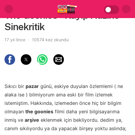
The Goonies – Kayıp Hazine –
Sinekritik
17 yıl önce
10574 kez okundu
Sıkıcı bir
pazar
günü, eskiye duyulan özlemlemi ( ne
alaka ise ) bilmiyorum ama eski bir film izlemek
istemiştim. Hakkında, izlemeden önce hiç bir bilgim
olmayan
the goonies
filmi daha yeni bilgisayarıma
inmiş ve
arşive
eklenmek için bekliyordu. dedim ya,
canım sıkılıyordu ya da yapacak birşey yoktu aslında;