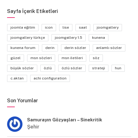
Sayfa İçerik Etiketleri
joomla eğitim
icon
lise
saat
joomgallery
joomgallery türkçe
joomgallery 1.5
kunena
kunena forum
derin
derin sözler
anlamlı sözler
güzel
msn sözleri
msn iletileri
söz
büyük sözler
özlü
özlü sözler
strateji
hun
c.aktan
achi configuration
Son Yorumlar
Samurayın Gözyaşları – Sinekritik
Şehir