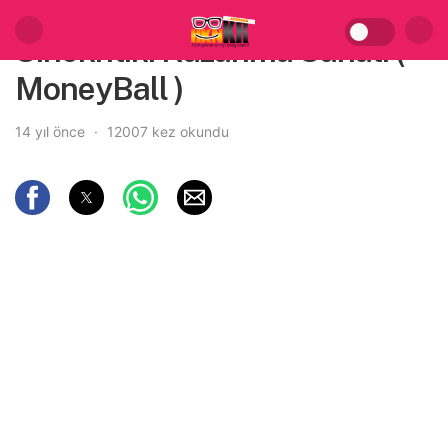
Sinekritik: Kazanma Sanatı (
MoneyBall )
14 yıl önce
12007 kez okundu