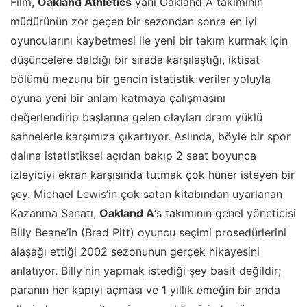
Film,
Oakland Athletics
yani Oakland A takımının
müdürünün zor geçen bir sezondan sonra en iyi
oyuncularını kaybetmesi ile yeni bir takım kurmak için
düşüncelere daldığı bir sırada karşılaştığı, iktisat
bölümü mezunu bir gencin istatistik veriler yoluyla
oyuna yeni bir anlam katmaya çalışmasını
değerlendirip başlarına gelen olayları dram yüklü
sahnelerle karşımıza çıkartıyor. Aslında, böyle bir spor
dalına istatistiksel açıdan bakıp 2 saat boyunca
izleyiciyi ekran karşısında tutmak çok hüner isteyen bir
şey. Michael Lewis’in çok satan kitabından uyarlanan
Kazanma Sanatı,
Oakland A
‘s takımının genel yöneticisi
Billy Beane’in (Brad Pitt) oyuncu seçimi prosedürlerini
alaşağı ettiği 2002 sezonunun gerçek hikayesini
anlatıyor. Billy’nin yapmak istediği şey basit değildir;
paranın her kapıyı açması ve 1 yıllık emeğin bir anda