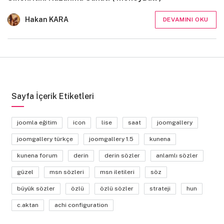
Hakan KARA
DEVAMINI OKU
Sayfa İçerik Etiketleri
joomla eğitim
icon
lise
saat
joomgallery
joomgallery türkçe
joomgallery 1.5
kunena
kunena forum
derin
derin sözler
anlamlı sözler
güzel
msn sözleri
msn iletileri
söz
büyük sözler
özlü
özlü sözler
strateji
hun
c.aktan
achi configuration