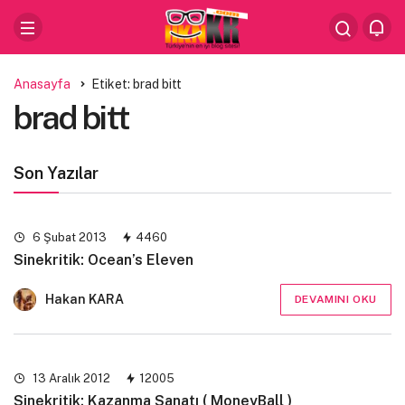
Anasayfa
Etiket: brad bitt
brad bitt
Son Yazılar
6 Şubat 2013
4460
Sinekritik: Ocean’s Eleven
Hakan KARA
DEVAMINI OKU
13 Aralık 2012
12005
Sinekritik: Kazanma Sanatı ( MoneyBall )