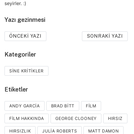
seyirler. :)
Yazı gezinmesi
ÖNCEKI YAZI
SONRAKI YAZI
Kategoriler
SINE KRITIKLER
Etiketler
ANDY GARCIA
BRAD BITT
FILM
FILM HAKKINDA
GEORGE CLOONEY
HIRSIZ
HIRSIZLIK
JULIA ROBERTS
MATT DAMON