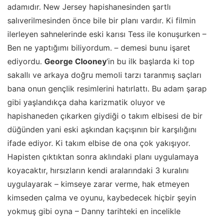
adamıdır. New Jersey hapishanesinden şartlı
salıverilmesinden önce bile bir planı vardır. Ki filmin
ilerleyen sahnelerinde eski karısı Tess ile konuşurken –
Ben ne yaptığımı biliyordum. – demesi bunu işaret
ediyordu.
George Clooney
‘in bu ilk başlarda ki top
sakallı ve arkaya doğru memoli tarzı taranmış saçları
bana onun gençlik resimlerini hatırlattı. Bu adam şarap
gibi yaşlandıkça daha karizmatik oluyor ve
hapishaneden çıkarken giydiği o takım elbisesi de bir
düğünden yani eski aşkından kaçışının bir karşılığını
ifade ediyor. Ki takım elbise de ona çok yakışıyor.
Hapisten çıktıktan sonra aklındaki planı uygulamaya
koyacaktır, hırsızların kendi aralarındaki 3 kuralını
uygulayarak – kimseye zarar verme, hak etmeyen
kimseden çalma ve oyunu, kaybedecek hiçbir şeyin
yokmuş gibi oyna – Danny tarihteki en incelikle