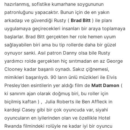
hazırlanmış, sofistike kumarhane soygununun
patronluğunu yapacaktır. Bunun için de en yakın
arkadaşı ve güvendiği Rusty (
Brad Bitt
) ile planı
uygulamaya geçirecekleri insanları bir araya toplamaya
başlarlar. Brad Bitt gerçekten her role hemen uyum
sağlayabilen biri ama bu tip rollerde daha bir güzel
oynuyor sanki. Asıl patron Danny olsa bile Rusty
yardımcı rolde gerçekten hiç sırıtmadan en az George
Clooney kadar başarılı oynadı. Sakız çiğnemesi,
mimikleri başarılıydı. 90 ların ünlü müzikleri ile Elvis
Presley’den esintilerin yer aldığı film de
Matt Damon
(
ki sanırım ajan olarak doğmuş biri, bu roller için
biçilmiş kaftan ) , Julia Roberts ile Ben Affleck in
kardeşi Casey gibi bir çok oyuncuda var, siyahi
oyuncuların en iyilerinden olan ve özellikle Hotel
Rwanda filmindeki rolüyle ne kadar iyi bir oyuncu