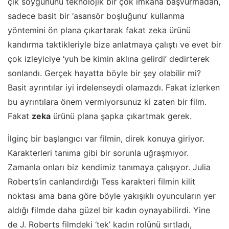
çık soygununu teknolojik bir çok imkana başvurmadan,
sadece basit bir ‘asansör boşluğunu’ kullanma
yöntemini ön plana çıkartarak fakat zeka ürünü
kandırma taktikleriyle bize anlatmaya çalıştı ve evet bir
çok izleyiciye ‘yuh be kimin aklına gelirdi’ dedirterek
sonlandı. Gerçek hayatta böyle bir şey olabilir mi?
Basit ayrıntılar iyi irdelenseydi olamazdı. Fakat izlerken
bu ayrıntılara önem vermiyorsunuz ki zaten bir film.
Fakat
zeka
ürünü plana şapka çıkartmak gerek.
İlginç bir başlangıcı var filmin, direk konuya giriyor.
Karakterleri tanıma gibi bir sorunla uğraşmıyor.
Zamanla onları biz kendimiz tanımaya çalışıyor. Julia
Roberts’in canlandırdığı Tess karakteri filmin kilit
noktası ama bana göre böyle yakışıklı oyuncuların yer
aldığı filmde daha güzel bir kadın oynayabilirdi. Yine
de J. Roberts filmdeki ‘tek’ kadın rolünü sırtladı,