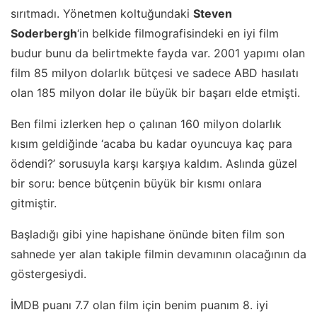
sırıtmadı. Yönetmen koltuğundaki
Steven
Soderbergh
‘in belkide filmografisindeki en iyi film
budur bunu da belirtmekte fayda var. 2001 yapımı olan
film 85 milyon dolarlık bütçesi ve sadece ABD hasılatı
olan 185 milyon dolar ile büyük bir başarı elde etmişti.
Ben filmi izlerken hep o çalınan 160 milyon dolarlık
kısım geldiğinde ‘acaba bu kadar oyuncuya kaç para
ödendi?’ sorusuyla karşı karşıya kaldım. Aslında güzel
bir soru: bence bütçenin büyük bir kısmı onlara
gitmiştir.
Başladığı gibi yine hapishane önünde biten film son
sahnede yer alan takiple filmin devamının olacağının da
göstergesiydi.
İMDB puanı 7.7 olan film için benim puanım 8. iyi