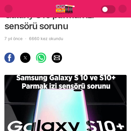
Galaxy S10 parmak izi
sensörü sorunu
7 yıl önce
6660 kez okundu