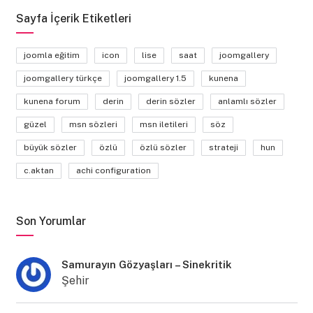
Sayfa İçerik Etiketleri
joomla eğitim
icon
lise
saat
joomgallery
joomgallery türkçe
joomgallery 1.5
kunena
kunena forum
derin
derin sözler
anlamlı sözler
güzel
msn sözleri
msn iletileri
söz
büyük sözler
özlü
özlü sözler
strateji
hun
c.aktan
achi configuration
Son Yorumlar
Samurayın Gözyaşları – Sinekritik
Şehir