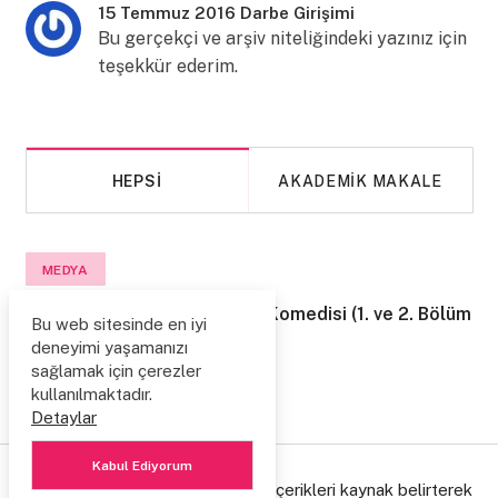
15 Temmuz 2016 Darbe Girişimi
Bu gerçekçi ve arşiv niteliğindeki yazınız için
teşekkür ederim.
HEPSI
AKADEMIK MAKALE
MEDYA
İbret-ül Versite / Üniversite Komedisi (1. ve 2. Bölüm
Bu web sitesinde en iyi
Bir Arada)
deneyimi yaşamanızı
sağlamak için çerezler
2 Ağustos 2014
4643
kullanılmaktadır.
Detaylar
Kabul Ediyorum
© Copyright 2006/2026. Lütfen içerikleri kaynak belirterek