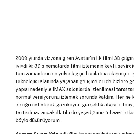
2009 yılında vizyona giren Avatar’ın ilk filmi 3D çılgı
iyiydi ki: 3D sinemalarda filmi izlemenin keyfi, seyirc
tüm zamanların en yüksek gişe hasılatına ulaşmıştı. İ
teknolojisi alanında yaşanan gelişmeleri de bizlere gö
yapısı nedeniyle IMAX salonlarda izlenilmesi tarafta
normal versiyonunu izlemek zorunda kaldım. Her ne 
olduğu net olarak gözüküyor: gerçeklik algısı artmış 
tartışılmaz ancak ilk filmde yaşadığımız “ohaaa” etk
böyle düşünüyorum.