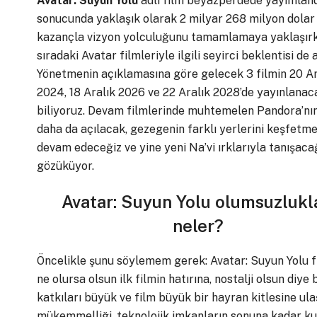
Avatar: Suyun Yolu
adlı film beyazperdede yayımland
sonucunda yaklaşık olarak 2 milyar 268 milyon dolar
kazançla vizyon yolculuğunu tamamlamaya yaklaşırk
sıradaki Avatar filmleriyle ilgili seyirci beklentisi de a
Yönetmenin açıklamasına göre gelecek 3 filmin 20 Ar
2024, 18 Aralık 2026 ve 22 Aralık 2028’de yayınlanac
biliyoruz. Devam filmlerinde muhtemelen Pandora’nı
daha da açılacak, gezegenin farklı yerlerini keşfetm
devam edeceğiz ve yine yeni Na’vi ırklarıyla tanışacağ
gözüküyor.
Avatar: Suyun Yolu olumsuzlukl
neler?
Öncelikle şunu söylemem gerek: Avatar: Suyun Yolu fi
ne olursa olsun
ilk filmin
hatırına, nostalji olsun diye
katkıları büyük ve film büyük bir hayran kitlesine u
mükemmelliği, teknolojik imkanların sonuna kadar kulla