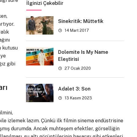
ığı süre
İlginizi Çekebilir
en,
Sinekritik: Müttefik
rtıyor.
14 Mart 2017
alık
ağını
n kutusu
Dolemite Is My Name
eye
Eleştirisi
ız gibi
27 Ocak 2020
arı
Adalet 3: Son
13 Kasım 2023
lmini,
 bile izlemek lazım. Çünkü ilk filmin sinema endüstrisine
laşmış durumda. Ancak muhteşem efektler, görselliğin
nılması, su altı görüntülerinin başarısı gibi etkenleri