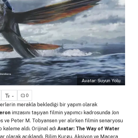
Avatar: Suyun Yolu
-
0
erlerin merakla beklediği bir yapım olarak
eron
imzasını taşıyan filmin yapımcı kadrosunda Jon
es ve Peter M. Tobyansen yer alırken filmin senaryosu
kaleme aldı. Orijinal adı
Avatar: The Way of Water
lar olarak açıklandı. Bilim Kurgu, Aksiyon ve Macera