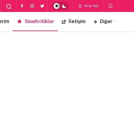
Giriş Yap
erim
SineKritikler
İletişim
Diğer