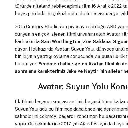
türünde nitelendirebileceğimiz film 16 Aralık 2022 ta
beyazperdede en çok izlenen filmler arasında yer aldı
20th Century Studios’un piyasaya sürdüğü ABD yapımı 
dünyanın en çok izlenen filmi unvanını alan Avatar fil
kadrosunda
Sam Worthington, Zoe Saldana, Sigou
alıyor. Halihazırda Avatar: Suyun Yolu, dünyaca ünlü
bin kişinin yaptığı oylama sonucunda 7.8 puan ile ilk
bulunuyor.
Fenomen haline gelen Avatar filminin dev
sonra ana karakterimiz Jake ve Neytiri’nin ailelerin
Avatar: Suyun Yolu Konu
İlk filmin başarısı sonrası serinin beşinci filme ka
Suyun Yolu adlı bu filminde daha önce hiç denenmem
sahnelerini çekmeyi başardı. Yönetmen bu başarısını d
yaptı. Ön çekimlerine 2017 yılı Ağustos ayında başlan