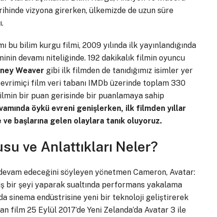
rihinde vizyona girerken, ülkemizde de uzun süre
.
bu bilim kurgu filmi, 2009 yılında ilk yayınlandığında
minin devamı niteliğinde. 192 dakikalık filmin oyuncu
rney Weaver
gibi ilk filmden de tanıdığımız isimler yer
 çevrimiçi film veri tabanı IMDb üzerinde toplam 330
 filmin bir puan gerisinde bir puanlamaya sahip
amında öykü evreni genişlerken, ilk filmden yıllar
e ve başlarına gelen olaylara tanık oluyoruz.
su ve Anlattıkları Neler?
dar devam edeceğini söyleyen yönetmen Cameron, Avatar:
iş bir şeyi yaparak sualtında performans yakalama
a sinema endüstrisine yeni bir teknoloji geliştirerek
an film 25 Eylül 2017’de Yeni Zelanda’da Avatar 3 ile