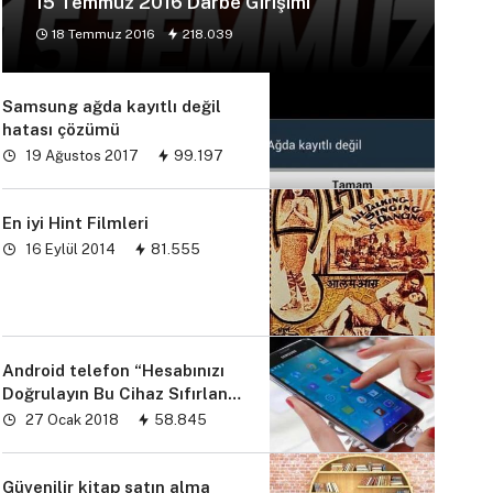
15 Temmuz 2016 Darbe Girişimi
18 Temmuz 2016
218.039
Samsung ağda kayıtlı değil
hatası çözümü
19 Ağustos 2017
99.197
En iyi Hint Filmleri
16 Eylül 2014
81.555
Android telefon “Hesabınızı
Doğrulayın Bu Cihaz Sıfırlandı
sorunu” çözümü
27 Ocak 2018
58.845
Güvenilir kitap satın alma