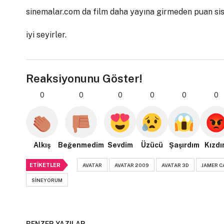
sinemalar.com da film daha yayına girmeden puan sis
iyi seyirler.
Reaksiyonunu Göster!
0
0
0
0
0
0
Alkış
Beğenmedim
Sevdim
Üzücü
Şaşırdım
Kızdı
ETIKETLER
AVATAR
AVATAR 2009
AVATAR 3D
JAMER 
SINEYORUM