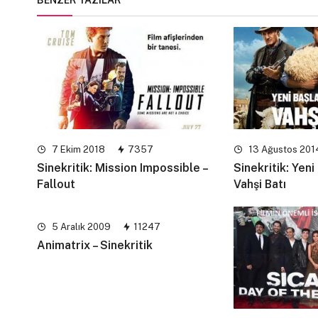
BENZER YAZILAR
7 Ekim 2018
7357
13 Ağustos 201
Sinekritik: Mission Impossible –
Sinekritik: Yeni
Fallout
Vahşi Batı
5 Aralık 2009
11247
Animatrix – Sinekritik