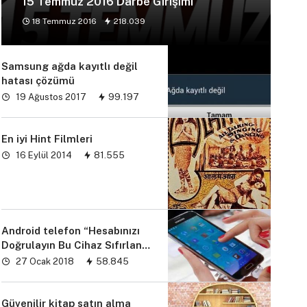
15 Temmuz 2016 Darbe Girişimi
18 Temmuz 2016
218.039
Samsung ağda kayıtlı değil
hatası çözümü
19 Ağustos 2017
99.197
En iyi Hint Filmleri
16 Eylül 2014
81.555
Android telefon “Hesabınızı
Doğrulayın Bu Cihaz Sıfırlandı
sorunu” çözümü
27 Ocak 2018
58.845
Güvenilir kitap satın alma