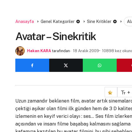
Anasayfa
Genel Kategoriler
Sine Kritikler
Al
Avatar – Sinekritik
Hakan KARA
tarafından
18 Aralık 2009
10898 kez okun
+
Uzun zamandır beklenen film, avatar artık sinemalar
çektiği aşikar olan filmi ilk günden hem de 3 D kalit
izlemenin en keyif verici olayı : ses… Ses film izler
açısından ve insanı filme başabaş kalmasını sağlama
kafamıza kazıtılan bu avatar filmini, bu gibi sebeble