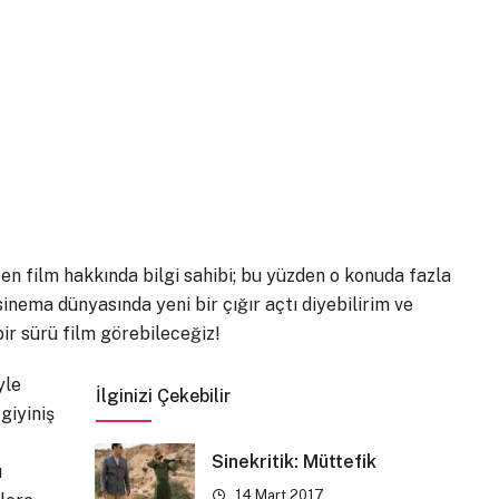
aten film hakkında bilgi sahibi; bu yüzden o konuda fazla
nema dünyasında yeni bir çığır açtı diyebilirim ve
ir sürü film görebileceğiz!
yle
İlginizi Çekebilir
giyiniş
Sinekritik: Müttefik
ı
14 Mart 2017