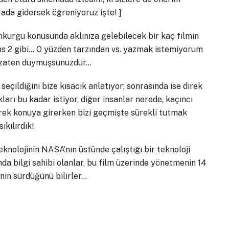
ırada gidersek öğreniyoruz işte! ]
urgu konusunda aklınıza gelebilecek bir kaç filmin
iens 2 gibi… O yüzden tarzından vs. yazmak istemiyorum
ğı zaten duymuşsunuzdur…
çildiğini bize kısacık anlatıyor; sonrasında ise direk
rı bu kadar istiyor, diğer insanlar nerede, kaçıncı
direk konuya girerken bizi geçmişte sürekli tutmak
ıkılırdık!
eknolojinin NASA’nın üstünde çalıştığı bir teknoloji
da bilgi sahibi olanlar, bu film üzerinde yönetmenin 14
inin sürdüğünü bilirler…