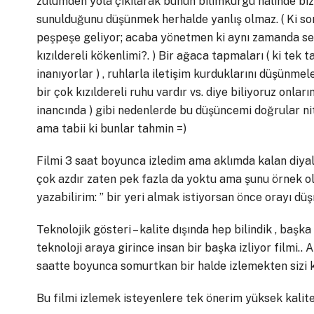
zulümden yola çıkılarak bunun bilimkurgu halinde biz
sunulduğunu düşünmek herhalde yanlış olmaz. ( Ki so
peşpeşe geliyor; acaba yönetmen ki aynı zamanda se
kızıldereli kökenlimi?. ) Bir ağaca tapmaları ( ki tek t
inanıyorlar ) , ruhlarla iletişim kurduklarını düşünmeler
bir çok kızıldereli ruhu vardır vs. diye biliyoruz onları
inancında ) gibi nedenlerde bu düşüncemi doğrular ni
ama tabii ki bunlar tahmin =)
Filmi 3 saat boyunca izledim ama aklımda kalan diya
çok azdır zaten pek fazla da yoktu ama şunu örnek o
yazabilirim: ” bir yeri almak istiyorsan önce orayı düş
Teknolojik gösteri – kalite dışında hep bilindik , baş
teknoloji araya girince insan bir başka izliyor filmi..
saatte boyunca somurtkan bir halde izlemekten sizi k
Bu filmi izlemek isteyenlere tek önerim yüksek kalitel