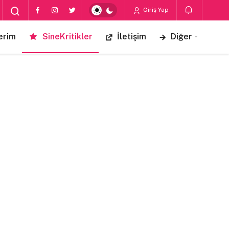
Giriş Yap
erim
SineKritikler
İletişim
Diğer