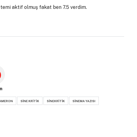
temi aktif olmuş fakat ben 7.5 verdim.
m
CAMERON
SINE KRITIK
SINEKRITIK
SINEMA YAZISI