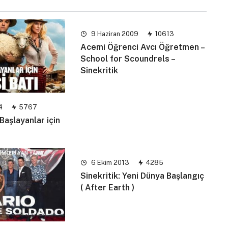
9 Haziran 2009
10613
Acemi Öğrenci Avcı Öğretmen –
School for Scoundrels –
Sinekritik
4
5767
 Başlayanlar için
6 Ekim 2013
4285
Sinekritik: Yeni Dünya Başlangıç
( After Earth )