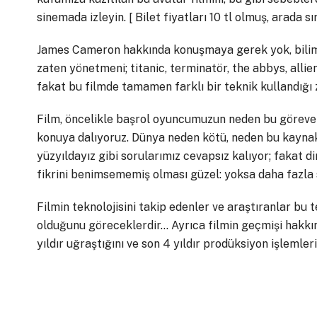
sinemada izleyin. [ Bilet fiyatları 10 tl olmuş, arada s
James Cameron hakkında konuşmaya gerek yok, bilimk
zaten yönetmeni; titanic, terminatör, the abbys, all
fakat bu filmde tamamen farklı bir teknik kullandı
Film, öncelikle başrol oyuncumuzun neden bu göreve se
konuya dalıyoruz. Dünya neden kötü, neden bu kaynakla
yüzyıldayız gibi sorularımız cevapsız kalıyor; fakat 
fikrini benimsememiş olması güzel: yoksa daha fazla s
Filmin teknolojisini takip edenler ve araştıranlar bu t
olduğunu göreceklerdir… Ayrıca filmin geçmişi hakkın
yıldır uğraştığını ve son 4 yıldır prodüksiyon işlemler