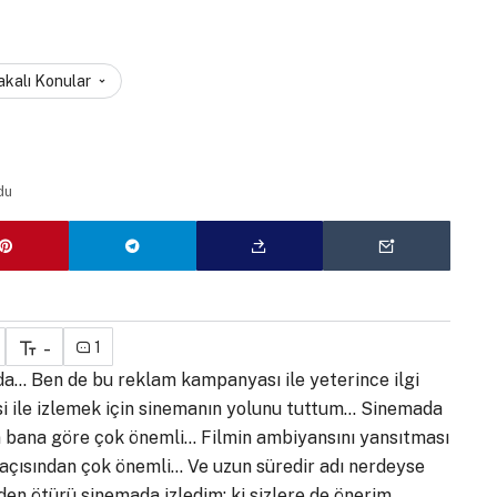
akalı Konular
du
-
1
da… Ben de bu reklam kampanyası ile yeterince ilgi
esi ile izlemek için sinemanın yolunu tuttum… Sinemada
ken bana göre çok önemli… Filmin ambiyansını yansıtması
 açısından çok önemli… Ve uzun süredir adı nerdeyse
rden ötürü sinemada izledim; ki sizlere de önerim