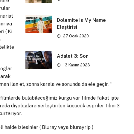
lere
rular
narist
Dolemite Is My Name
anrıya
Eleştirisi
i ( Ki
27 Ocak 2020
n
telikte
Adalet 3: Son
13 Kasım 2023
loglar
larak
man ilan et, sonra karala ve sonunda da ele geçir. “
ka filmlerde bulabileceğimiz kurgu var filmde fakat işte
 Arada diyaloglara yerleştirilen küçücük espriler filmi 3
urtarıyor.
i halde izlesinler ( Bluray veya blurayrip )