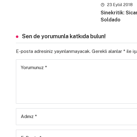
23 Eylül 2018
Sinekritik: Sica
Soldado
Sen de yorumunla katkıda bulun!
E-posta adresiniz yayınlanmayacak.
Gerekli alanlar
*
ile i
Yorumunuz
*
Adınız
*