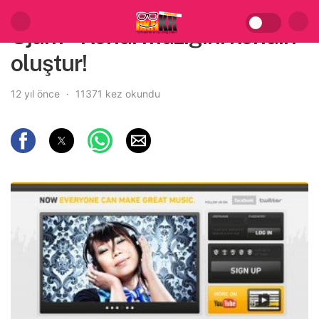
Ujam – Kendi müziğini kendin
oluştur!
12 yıl önce
11371 kez okundu