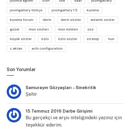
joomla eğitim
icon
lise
saat
joomgallery
joomgallery türkçe
joomgallery 1.5
kunena
kunena forum
derin
derin sözler
anlamlı sözler
güzel
msn sözleri
msn iletileri
söz
büyük sözler
özlü
özlü sözler
strateji
hun
c.aktan
achi configuration
Son Yorumlar
Samurayın Gözyaşları – Sinekritik
Şehir
15 Temmuz 2016 Darbe Girişimi
Bu gerçekçi ve arşiv niteliğindeki yazınız için
teşekkür ederim.