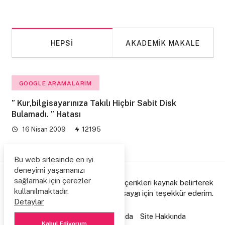
HEPSI
AKADEMIK MAKALE
GOOGLE ARAMALARIM
” Kur,bilgisayarınıza Takılı Hiçbir Sabit Disk
Bulamadı. ” Hatası
16 Nisan 2009
12195
Bu web sitesinde en iyi
deneyimi yaşamanızı
sağlamak için çerezler
© Copyright 2006/2026. Lütfen içerikleri kaynak belirterek
kullanılmaktadır.
paylaşınız, emeğe gösterdiğiniz saygı için teşekkür ederim.
Detaylar
Ziyaretçi Defteri
Hakkımda
Site Hakkında
Kabul Ediyorum