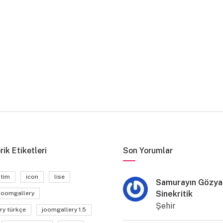
rik Etiketleri
Son Yorumlar
itim
icon
lise
Samurayın Gözyaş
Sinekritik
joomgallery
Şehir
ry türkçe
joomgallery 1.5