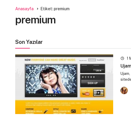
Anasayfa
Etiket: premium
premium
Son Yazılar
1 
Ujam
Ujam, 
sited