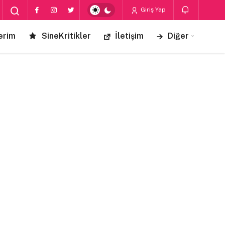
Giriş Yap
erim
SineKritikler
İletişim
Diğer