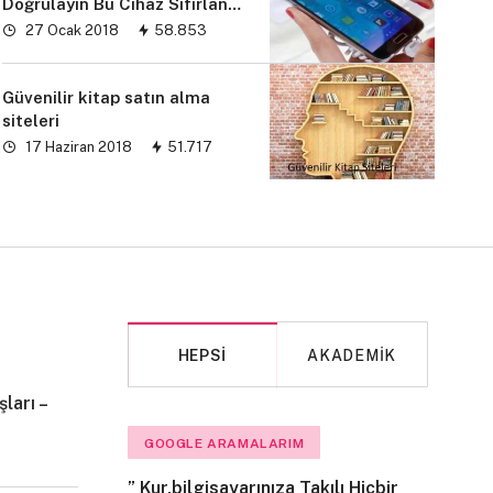
Doğrulayın Bu Cihaz Sıfırlandı
sorunu” çözümü
27 Ocak 2018
58.853
Güvenilir kitap satın alma
siteleri
17 Haziran 2018
51.717
HEPSI
AKADEMIK
ları –
MAKALE
GOOGLE ARAMALARIM
” Kur,bilgisayarınıza Takılı Hiçbir