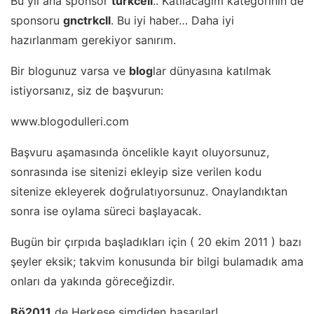
Bu yıl ana sponsor
türkcell
.. Katılacağım kategorinin de
sponsoru
gnctrkcll
. Bu iyi haber… Daha iyi
hazırlanmam gerekiyor sanırım.
Bir blogunuz varsa ve
blog
lar dünyasına katılmak
istiyorsanız, siz de başvurun:
www.blogodulleri.com
Başvuru aşamasında öncelikle kayıt oluyorsunuz,
sonrasında ise sitenizi ekleyip size verilen kodu
sitenize ekleyerek doğrulatıyorsunuz. Onaylandıktan
sonra ise oylama süreci başlayacak.
Bugün bir çırpıda başladıkları için ( 20 ekim 2011 ) bazı
şeyler eksik; takvim konusunda bir bilgi bulamadık ama
onları da yakında göreceğizdir.
Bö2011
de Herkese şimdiden başarılar!