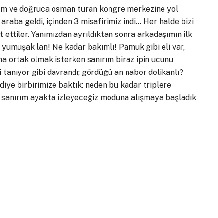
aldım ve doğruca osman turan kongre merkezine yol
araba geldi, içinden 3 misafirimiz indi… Her halde bizi
t ettiler. Yanımızdan ayrıldıktan sonra arkadaşımın ilk
ar yumuşak lan! Ne kadar bakımlı! Pamuk gibi eli var,
ına ortak olmak isterken sanırım biraz ipin ucunu
 tanıyor gibi davrandı; gördüğü an naber delikanlı?
diye birbirimize baktık: neden bu kadar triplere
u, sanırım ayakta izleyeceğiz moduna alışmaya başladık