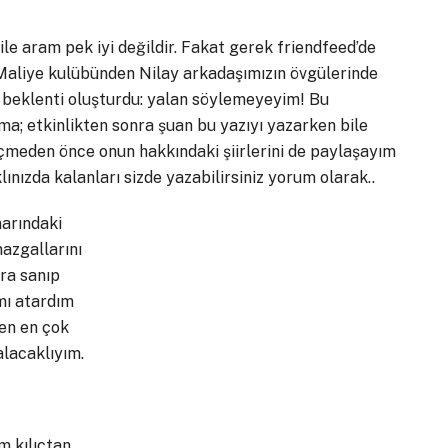
ile aram pek iyi değildir. Fakat gerek friendfeed’de
liye kulübünden Nilay arkadaşımızın övgülerinde
ı beklenti oluşturdu: yalan söylemeyeyim! Bu
şıma; etkinlikten sonra şuan bu yazıyı yazarken bile
geçmeden önce onun hakkındaki şiirlerini de paylaşayım
ınızda kalanları sizde yazabilirsiniz yorum olarak..
narındaki
azgallarını
ra sanıp
mı atardım
en en çok
alacaklıyım.
m kılıçtan