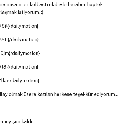
sonra misafirler kolbastı ekibiyle beraber hoptek
ylaşmak istiyorum. :)
78il{/dailymotion}
78fl{/dailymotion}
79jm{/dailymotion}
7l8j{/dailymotion}
7lk5{/dailymotion}
nilay olmak üzere katılan herkese teşekkür ediyorum…
kemeyişim kaldı…