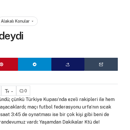
Alakalı Konular
deydi
u
-
0
ndü; çünkü Türkiye Kupası’nda ezeli rakipleri ile hem
ılaşacaklardı; maçı futbol federasyonu urfa’nın sıcak
saat 3:45 de oynatması ise bir çok kişi gibi beni de
ir randevumuz vardı: Yaşamdan Dakikalar Ktü de!