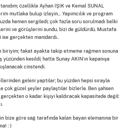
e tanıdım; özellikle Ayhan IŞIK ve Kemal SUNAL
önerim mutlaka bulup izleyin… Yapımcılık ve program
zda hemen sergiledi; çok fazla soru sorulmadı belki
erini ve görüşlerini sundu, bizi de güldürdü. Mustafa
i ise gerçekten manidardı..
n biriyim; fakat ayakta takip etmeme rağmen sonuna
ş yüzünden kesildi; hatta Sunay AKIN’ın kapanışa
kışlanacak cinstendi.
lerinden geleni yaptılar; bu yüzden hepsi sırayla
 çok güzel şeyler paylaştılar bizlerle. Ben şahsen
erçekten o kadar kişiyi kaldıracak kapasitede değil:
ı.
in bize göre sağ tarafında kalan bayan elemanına bir
a! : )