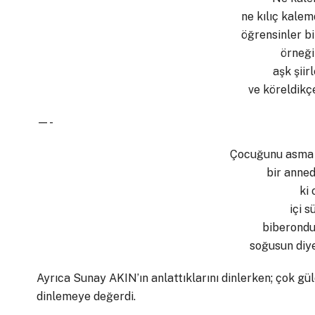
ne kılıç kale
öğrensinler b
örneğ
aşk şiir
ve köreldikç
—-
Çocuğunu asma 
bir anned
ki
içi s
biberondu
soğusun diy
Ayrıca Sunay AKIN’ın anlattıklarını dinlerken; çok gü
dinlemeye değerdi.