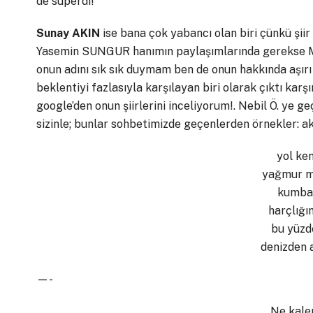
de süperdi!
Sunay AKIN
ise bana çok yabancı olan biri çünkü şiir 
Yasemin SUNGUR hanımın paylaşımlarında gerekse Ma
onun adını sık sık duymam ben de onun hakkında aşır
beklentiyi fazlasıyla karşılayan biri olarak çıktı kar
google’den onun şiirlerini inceliyorum!. Nebil Ö. ye 
sizinle; bunlar sohbetimizde geçenlerden örnekler: akl
yol ke
yağmur m
kumba
harçlığı
bu yüzd
denizden 
—-
Ne kale