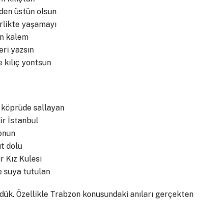
mden üstün olsun
irlikte yaşamayı
in kalem
leri yazsın
e kılıç yontsun
köprüde sallayan
ir İstanbul
 onun
üt dolu
r Kız Kulesi
e suya tutulan
ldük. Özellikle Trabzon konusundaki anıları gerçekten