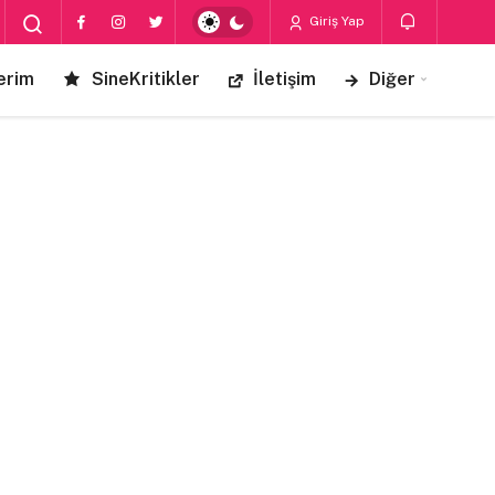
Giriş Yap
erim
SineKritikler
İletişim
Diğer