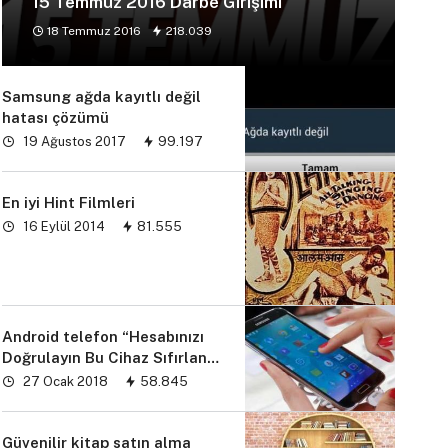
15 Temmuz 2016 Darbe Girişimi
18 Temmuz 2016
218.039
Samsung ağda kayıtlı değil
hatası çözümü
19 Ağustos 2017
99.197
En iyi Hint Filmleri
16 Eylül 2014
81.555
Android telefon “Hesabınızı
Doğrulayın Bu Cihaz Sıfırlandı
sorunu” çözümü
27 Ocak 2018
58.845
Güvenilir kitap satın alma