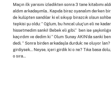
Maçın ilk yarısını izledikten sonra 3 tane kitabımı 
aldım arkadaşımla.. Kapıda biraz oyanalım derken bir 
de kulüpten sandılar ki el sıkışıp birazcık olsun sohbe
tepkisi şu oldu: ” Oğlum, bu hıncal uluç’un eli ne kad
hissetmedim sanki! Bebek eli gibi.” ben ise şaşkınlığ
kaçırdım ve dedim ki ” Olum Sunay AKIN’da sanki beni
dedi. ” Sonra birden arkadaşla durduk: ne oluyor lan? 
girdiysek… Neyse, içeri girdik ki o ne? Tıka basa dol
o sıra…