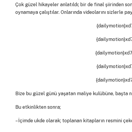
Çok güzel hikayeler anlatıldı; bir de final şiirinden 
oynamaya çalıştılar. Onlarında videolarını sizlerle pa
{dailymotion}xd
{dailymotion}xd
{dailymotion}xd
{dailymotion}xd
{dailymotion}xd
Bize bu güzel günü yaşatan maliye kulübüne, başta 
Bu etkinlikten sonra;
– İçimde ukde olarak; toplanan kitapların resmini çe