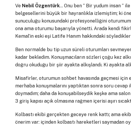
Ve
Nebil Özgentürk
… Onu ben ” Bir yudum insan ” il
belgesellerini büyük bir hayranlıkla izlemiştim; ki 
sunuculuğu konusundaki profesyonelliğini oturumumu
ona ama oturumu başarıyla yönetti. Arada kendi fikirl
Kemal’in eski eşi Latife Hanım hakkındaki söyledikler
Ben normalde bu tip uzun süreli oturumları sevmeye
kadar bekledim. Konuşmacıların sözleri çoğu kez alkı
doğru okuduğu bir şiir ayakta alkışlandı. Ki ayakta al
Misafirler, oturumun sohbet havasında geçmesi için el
merhaba konuşmalarını yaptıktan sonra soru cevap ile
doymadım; daha da konuşabilseydik keşke ama salon g
3 giriş kapısı açık olmasına rağmen içerisi aşırı sıcakt
Kolbastı ekibi gerçekten geceye renk kattı; ama ekib
önerim var: içinden kolbastı hareketleri saymadan oyn