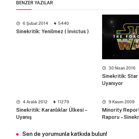
BENZER YAZILAR
6 Şubat 2014
5440
Sinekritik: Yenilmez ( İnvictus )
30 Nisan 2016
Sinekritik: Sta
Uyanıyor
4 Aralık 2012
11279
9 Kasım 2009
Sinekritik: Karanlıklar Ülkesi –
Minority Report
Uyanış
Raporu – Sinekr
Sen de yorumunla katkıda bulun!