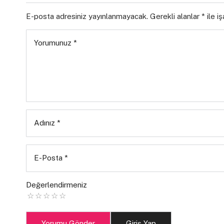
E-posta adresiniz yayınlanmayacak.
Gerekli alanlar
*
ile i
Yorumunuz
*
Adınız
*
E-Posta
*
Değerlendirmeniz
Yorumu Gönder
Giriş Yap