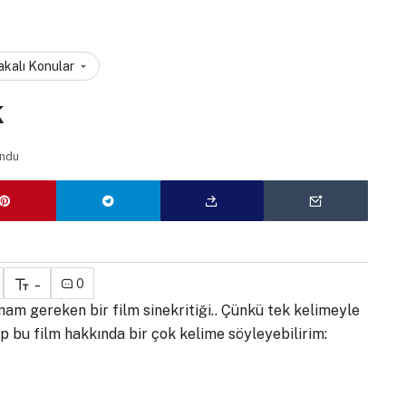
akalı Konular
k
ndu
-
0
am gereken bir film sinekritiği.. Çünkü tek kelimeyle
idip bu film hakkında bir çok kelime söyleyebilirim: