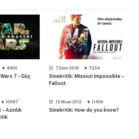
4960
7 Ekim 2018
7354
r Wars 7 – Güç
Sinekritik: Mission Impossible –
Fallout
10997
13 Nisan 2012
11406
 – Azınlık
Sinekritik: How do you know?
itik