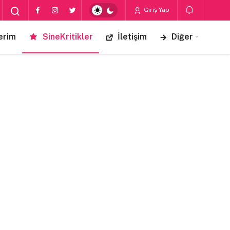
Giriş Yap
erim
SineKritikler
İletişim
Diğer