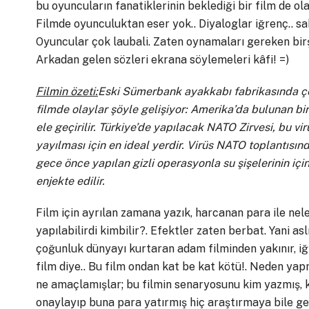
bu oyuncuların fanatiklerinin beklediği bir film de ol
Filmde oyunculuktan eser yok.. Diyaloglar iğrenç.. sa
Oyuncular çok laubali. Zaten oynamaları gereken bir
Arkadan gelen sözleri ekrana söylemeleri kâfi! =)
Filmin özeti:
Eski Sümerbank ayakkabı fabrikasında ç
filmde olaylar şöyle gelişiyor: Amerika’da bulunan bir
ele geçirilir. Türkiye’de yapılacak NATO Zirvesi, bu vi
yayılması için en ideal yerdir. Virüs NATO toplantısınd
gece önce yapılan gizli operasyonla su şişelerinin içi
enjekte edilir.
Film için ayrılan zamana yazık, harcanan para ile nel
yapılabilirdi kimbilir?. Efektler zaten berbat. Yani as
çoğunluk dünyayı kurtaran adam filminden yakınır, iğ
film diye.. Bu film ondan kat be kat kötü!. Neden yapm
ne amaçlamışlar; bu filmin senaryosunu kim yazmış, k
onaylayıp buna para yatırmış hiç araştırmaya bile g