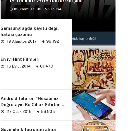
15 Temmuz 2016 Darbe Girişimi
18 Temmuz 2016
217.864
Samsung ağda kayıtlı değil
hatası çözümü
19 Ağustos 2017
99.192
En iyi Hint Filmleri
16 Eylül 2014
81.479
Android telefon “Hesabınızı
Doğrulayın Bu Cihaz Sıfırlandı
sorunu” çözümü
27 Ocak 2018
58.833
Güvenilir kitap satın alma