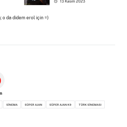
13 Kasım 2023
 o da didem erol için =)
m
SINEMA
SÜPER AJAN
SÜPER AJAN K9
TÜRK SINEMASI