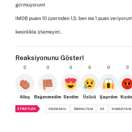
görmüyorum!
İMDB puanı 10 üzerinden 1,5, ben ise 1 puan veriyorum;
kesinlikle izlemeyin!..
Reaksiyonunu Göster!
0
0
0
0
0
0
Alkış
Beğenmedim
Sevdim
Üzücü
Şaşırdım
Kızdı
ETIKETLER
DIDEM EROL
IĞRENÇ FILM
K9
KOMEDI FILM