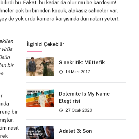
abilirdi bu. Fakat, bu kadar da olur mu be kardeşim!.
hneler çok birbirinden kopuk, alakasız sahneler var.
şey de yok orda kamera karşısında durmaları yeter!.
ekilen
İlginizi Çekebilir
 virüs
rüsün
Sinekritik: Müttefik
an bir
14 Mart 2017
ne
Dolemite Is My Name
er
Eleştirisi
lında
27 Ocak 2020
renç bir
ışlar,
im nasıl
Adalet 3: Son
erek