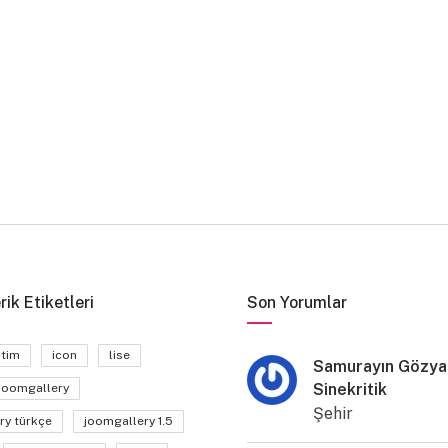
rik Etiketleri
Son Yorumlar
itim
icon
lise
Samurayın Gözyaş
Sinekritik
joomgallery
Şehir
ry türkçe
joomgallery 1.5