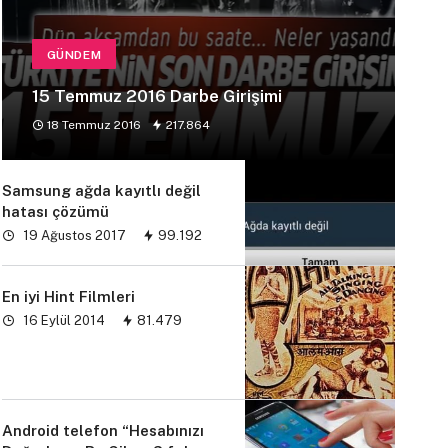
GÜNDEM
15 Temmuz 2016 Darbe Girişimi
18 Temmuz 2016
217.864
Samsung ağda kayıtlı değil
hatası çözümü
19 Ağustos 2017
99.192
En iyi Hint Filmleri
16 Eylül 2014
81.479
Android telefon “Hesabınızı