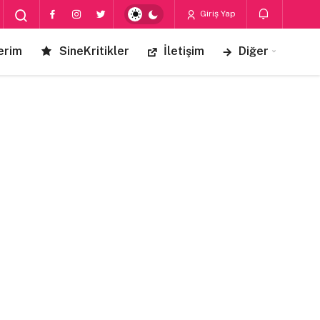
Giriş Yap
erim
SineKritikler
İletişim
Diğer