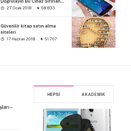
Doğrulayın Bu Cihaz Sıfırlandı
sorunu” çözümü
27 Ocak 2018
58.833
Güvenilir kitap satın alma
siteleri
17 Haziran 2018
51.707
HEPSI
AKADEMIK
ları –
MAKALE