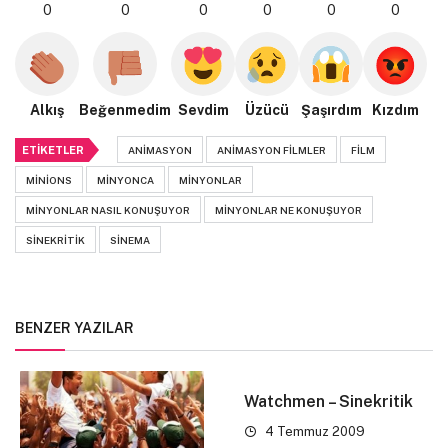
0
0
0
0
0
0
Alkış
Beğenmedim
Sevdim
Üzücü
Şaşırdım
Kızdım
ETIKETLER
ANIMASYON
ANIMASYON FILMLER
FILM
MINIONS
MINYONCA
MINYONLAR
MINYONLAR NASIL KONUŞUYOR
MINYONLAR NE KONUŞUYOR
SINEKRITIK
SINEMA
BENZER YAZILAR
Watchmen – Sinekritik
4 Temmuz 2009