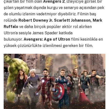
çıkartan bir film olan
Avengers 2
, izleyiciye görsel bir
şölen yaşatmak dışında kurgu ve senaryo açısından pek
de olumlu izlenim vadetmiyor diyebiliriz. Filmin baş
rolünde
Robert Downey Jr. Scarlett Johansson, Mark
Ruffalo
ve daha birçok popüler aktör rol alırken
Ultron’a sesiyle James Spader katkıda
bulunuyor.
Avengers: Age of Ultron
filmi kesinlikle en
yüksek çözünürlükte izlenilmesi gereken bir film.