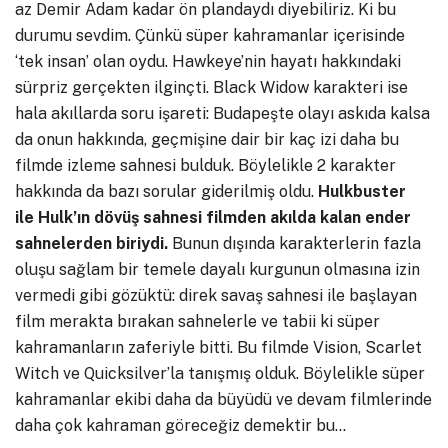
az Demir Adam kadar ön plandaydı diyebiliriz. Ki bu
durumu sevdim. Çünkü süper kahramanlar içerisinde
‘tek insan’ olan oydu. Hawkeye’nin hayatı hakkındaki
sürpriz gerçekten ilginçti. Black Widow karakteri ise
hala akıllarda soru işareti: Budapeşte olayı askıda kalsa
da onun hakkında, geçmişine dair bir kaç izi daha bu
filmde izleme sahnesi bulduk. Böylelikle 2 karakter
hakkında da bazı sorular giderilmiş oldu.
Hulkbuster
ile Hulk’ın dövüş sahnesi filmden akılda kalan ender
sahnelerden biriydi.
Bunun dışında karakterlerin fazla
oluşu sağlam bir temele dayalı kurgunun olmasına izin
vermedi gibi gözüktü: direk savaş sahnesi ile başlayan
film merakta bırakan sahnelerle ve tabii ki süper
kahramanların zaferiyle bitti. Bu filmde Vision, Scarlet
Witch ve Quicksilver’la tanışmış olduk. Böylelikle süper
kahramanlar ekibi daha da büyüdü ve devam filmlerinde
daha çok kahraman göreceğiz demektir bu…