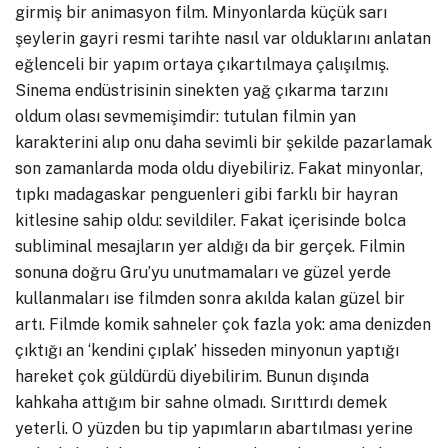
girmiş bir animasyon film. Minyonlarda küçük sarı
şeylerin gayri resmi tarihte nasıl var olduklarını anlatan
eğlenceli bir yapım ortaya çıkartılmaya çalışılmış.
Sinema endüstrisinin sinekten yağ çıkarma tarzını
oldum olası sevmemişimdir: tutulan filmin yan
karakterini alıp onu daha sevimli bir şekilde pazarlamak
son zamanlarda moda oldu diyebiliriz. Fakat minyonlar,
tıpkı madagaskar penguenleri gibi farklı bir hayran
kitlesine sahip oldu: sevildiler. Fakat içerisinde bolca
subliminal mesajların yer aldığı da bir gerçek. Filmin
sonuna doğru Gru’yu unutmamaları ve güzel yerde
kullanmaları ise filmden sonra akılda kalan güzel bir
artı. Filmde komik sahneler çok fazla yok: ama denizden
çıktığı an ‘kendini çıplak’ hisseden minyonun yaptığı
hareket çok güldürdü diyebilirim. Bunun dışında
kahkaha attığım bir sahne olmadı. Sırıttırdı demek
yeterli. O yüzden bu tip yapımların abartılması yerine