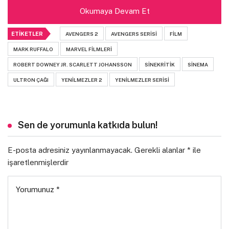
İyi seyirler.
Okumaya Devam Et
ETIKETLER
AVENGERS 2
AVENGERS SERISI
FILM
MARK RUFFALO
MARVEL FILMLERI
ROBERT DOWNEY JR. SCARLETT JOHANSSON
SINEKRITIK
SINEMA
ULTRON ÇAĞI
YENILMEZLER 2
YENILMEZLER SERISI
Sen de yorumunla katkıda bulun!
E-posta adresiniz yayınlanmayacak.
Gerekli alanlar
*
ile
işaretlenmişlerdir
Yorumunuz
*