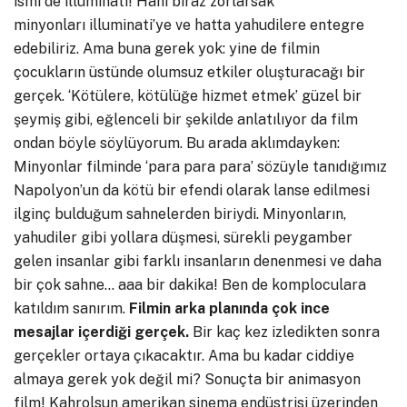
ismi de illuminati! Hani biraz zorlarsak
minyonları illuminati’ye ve hatta yahudilere entegre
edebiliriz. Ama buna gerek yok: yine de filmin
çocukların üstünde olumsuz etkiler oluşturacağı bir
gerçek. ‘Kötülere, kötülüğe hizmet etmek’ güzel bir
şeymiş gibi, eğlenceli bir şekilde anlatılıyor da film
ondan böyle söylüyorum. Bu arada aklımdayken:
Minyonlar filminde ‘para para para’ sözüyle tanıdığımız
Napolyon’un da kötü bir efendi olarak lanse edilmesi
ilginç bulduğum sahnelerden biriydi. Minyonların,
yahudiler gibi yollara düşmesi, sürekli peygamber
gelen insanlar gibi farklı insanların denenmesi ve daha
bir çok sahne… aaa bir dakika! Ben de komploculara
katıldım sanırım.
Filmin arka planında çok ince
mesajlar içerdiği gerçek.
Bir kaç kez izledikten sonra
gerçekler ortaya çıkacaktır. Ama bu kadar ciddiye
almaya gerek yok değil mi? Sonuçta bir animasyon
film! Kahrolsun amerikan sinema endüstrisi üzerinden