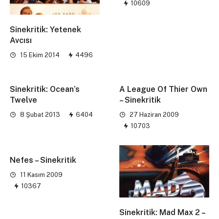
10609
Sinekritik: Yetenek
Avcısı
15 Ekim 2014
4496
Sinekritik: Ocean’s
A League Of Thier Own
Twelve
– Sinekritik
8 Şubat 2013
6404
27 Haziran 2009
10703
Nefes – Sinekritik
11 Kasım 2009
10367
Sinekritik: Mad Max 2 –