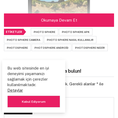
Okumaya Devam Et
ETIKETLER
PHOTO SPHERE
PHOTO SPHERE APK
PHOTO SPHERE CAMERA
PHOTO SPHERE NASIL KULLANILIR
PHOTOSPHERE
PHOTOSPHERE ANDROID
PHOTOSPHERE NEDIR
Bu web sitesinde en iyi
Sen de yorumunla katkıda bulun!
deneyimi yaşamanızı
sağlamak için çerezler
E-posta adresiniz yayınlanmayacak.
Gerekli alanlar
*
ile
kullanılmaktadır.
işaretlenmişlerdir
Detaylar
Kabul Ediyorum
Yorumunuz
*
PAYLAŞ