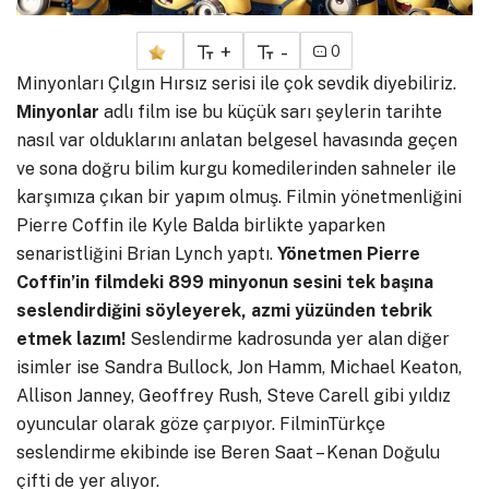
+
-
0
Minyonları Çılgın Hırsız serisi ile çok sevdik diyebiliriz.
Minyonlar
adlı film ise bu küçük sarı şeylerin tarihte
nasıl var olduklarını anlatan belgesel havasında geçen
ve sona doğru bilim kurgu komedilerinden sahneler ile
karşımıza çıkan bir yapım olmuş. Filmin yönetmenliğini
Pierre Coffin ile Kyle Balda birlikte yaparken
senaristliğini Brian Lynch yaptı.
Yönetmen Pierre
Coffin’in filmdeki 899 minyonun sesini tek başına
seslendirdiğini söyleyerek, azmi yüzünden tebrik
etmek lazım!
Seslendirme kadrosunda yer alan diğer
isimler ise Sandra Bullock, Jon Hamm, Michael Keaton,
Allison Janney, Geoffrey Rush, Steve Carell gibi yıldız
oyuncular olarak göze çarpıyor. FilminTürkçe
seslendirme ekibinde ise Beren Saat – Kenan Doğulu
çifti de yer alıyor.