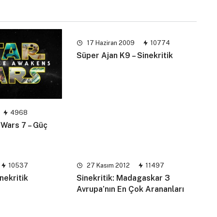
17 Haziran 2009
10774
Süper Ajan K9 – Sinekritik
4968
r Wars 7 – Güç
10537
27 Kasım 2012
11497
inekritik
Sinekritik: Madagaskar 3
Avrupa’nın En Çok Arananları