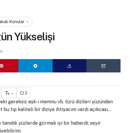
akalı Konular
ğün Yükselişi
du
-
2
eki gereksiz aşk-ı memnu vb. türü dizileri yüzünden
bu tip kaliteli bir diziye ihtiyacım vardı açıkcası…
de tanıdık yüzlerde görmek iyi bir haberdi; seyir
yebilirim.