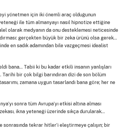
keyi yönetmen için iki önemli araç olduğunun
eteneği ile tüm almanyayı nasıl hipnotize ettiğine
ralel olarak medyanın da onu desteklemesi neticesinde
landırması: gerçekten büyük bir zeka ürünü olsa gerek…
inde en sadık adamından bile vazgeçmesi idealist
di bana… Tabii ki bu kadar etkili insanın yanlışları
… Tarihi bir çok bilgi barındıran dizi de son bölüm
n tasarımı, zamana uygun tasarlandı bana göre; her ne
ya’yı sonra tüm Avrupa’yı etkisi altına alması
i, zekası, ikna yeteneği üzerinde sıkça durularak…
ve sonrasında tekrar hitler’i eleştirmeye çalışın; bir