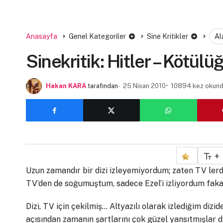
Anasayfa
Genel Kategoriler
Sine Kritikler
Al
Sinekritik: Hitler – Kötülü
Hakan KARA
tarafından
25 Nisan 2010
10894 kez okun
+
Uzun zamandır bir dizi izleyemiyordum; zaten TV lerd
TV’den de soğumuştum, sadece Ezel’i izliyordum fakat 
Dizi, TV için çekilmiş… Altyazılı olarak izlediğim dizi
açısından zamanın şartlarını çok güzel yansıtmışlar di