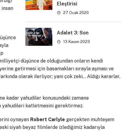
erdiği
Eleştirisi
 insan
27 Ocak 2020
Adalet 3: Son
düşünce
13 Kasım 2023
ayla
up
 milliyetçi düşünce de olduğundan onların kendi
 yerine getirmesi için basamakları sırayla aşması ve
kında olarak ilerliyor; yani çok zeki… Aldığı kararlar,
r ne kadar yahudiler konusundaki zamane
 yahudileri katletmesini gerektirmez.
erini oynayan
Robert Carlyle
gerçekten muhteşem
 eski siyah beyaz filmlerde izlediğimiz kadarıyla