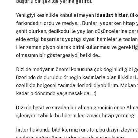
başarılı bir şekilde yerine getirdi.
Yenilgiyi kesinlikle kabul etmeyen
idealist
hitler
, ül
farkındadır: ordu ve medya… Bunları yaparken hitap y
şahit olurken, dedikodu ile yayılan düşüncelerine pa
elde ettiği başarıları; yaptığı siyasi hamlelerle tac
Her zaman piyon olarak birini kullanması ve gerektiğ
olmasının bir göstergesiydi belki de…
Dizi de medyanın önemi konusuna çok değinildi gibi gel
üzerinde de duruldu: örneğin kadınlarla olan ilişkileri
özellikle belgesel tadında ilerledi diyebilirim. Meka
kadar o dönemde yaşamasak da… :)
Dizi
de basit ve sıradan bir alman gencinin önce Alman
işleniyor; tabii ki bu liderin karizması, hitap yeteneğ
hitler hakkında bildiklerinizi unutun, bu diziyi izleyin 
şeylerin değiştiğinin farkına siz de varacaksınız…