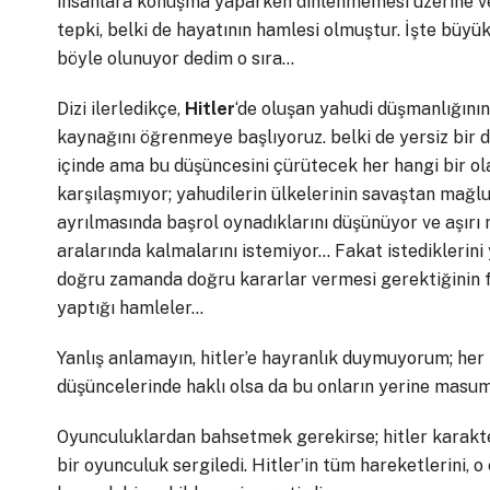
insanlara konuşma yaparken dinlenmemesi üzerine v
tepki, belki de hayatının hamlesi olmuştur. İşte büyük
böyle olunuyor dedim o sıra…
Dizi ilerledikçe,
Hitler
‘de oluşan yahudi düşmanlığının
kaynağını öğrenmeye başlıyoruz. belki de yersiz bir 
içinde ama bu düşüncesini çürütecek her hangi bir ol
karşılaşmıyor; yahudilerin ülkelerinin savaştan mağl
ayrılmasında başrol oynadıklarını düşünüyor ve aşırı
aralarında kalmalarını istemiyor… Fakat istediklerini
doğru zamanda doğru kararlar vermesi gerektiğinin far
yaptığı hamleler…
Yanlış anlamayın, hitler’e hayranlık duymuyorum; he
düşüncelerinde haklı olsa da bu onların yerine masum
Oyunculuklardan bahsetmek gerekirse; hitler karakt
bir oyunculuk sergiledi. Hitler’in tüm hareketlerini, o