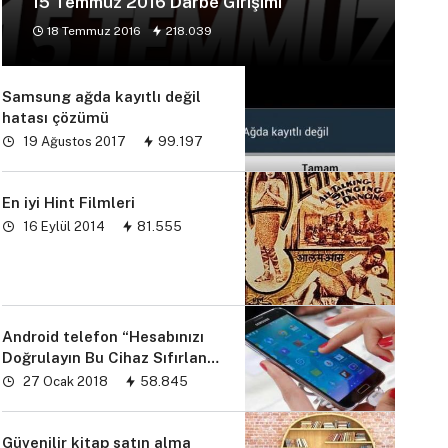
15 Temmuz 2016 Darbe Girişimi
18 Temmuz 2016
218.039
Samsung ağda kayıtlı değil
hatası çözümü
19 Ağustos 2017
99.197
En iyi Hint Filmleri
16 Eylül 2014
81.555
Android telefon “Hesabınızı
Doğrulayın Bu Cihaz Sıfırlandı
sorunu” çözümü
27 Ocak 2018
58.845
Güvenilir kitap satın alma