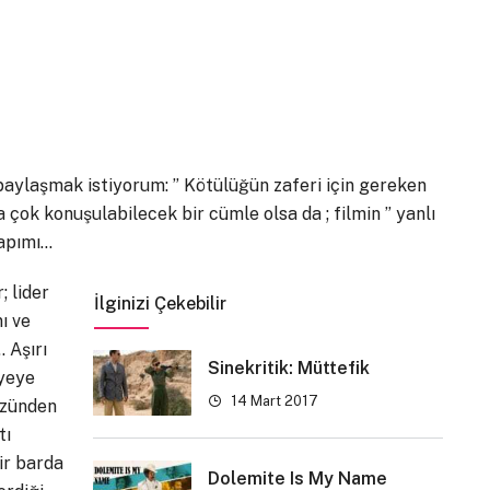
paylaşmak istiyorum: ” Kötülüğün zaferi için gereken
a çok konuşulabilecek bir cümle olsa da ; filmin ” yanlı
yapımı…
; lider
İlginizi Çekebilir
nı ve
 Aşırı
Sinekritik: Müttefik
iyeye
14 Mart 2017
yüzünden
tı
ir barda
Dolemite Is My Name