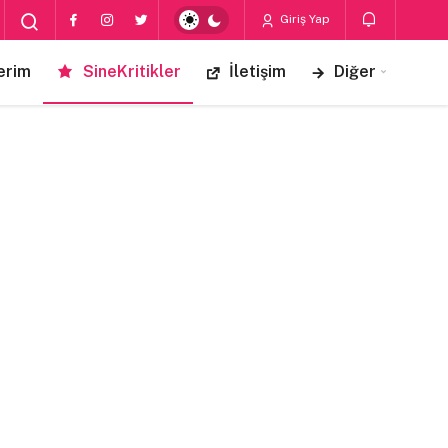
Giriş Yap
erim
SineKritikler
İletişim
Diğer