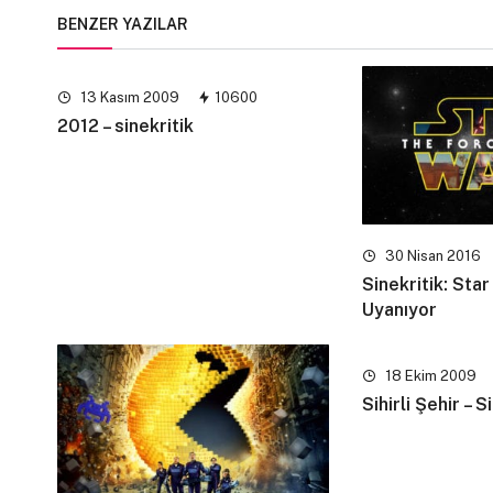
BENZER YAZILAR
13 Kasım 2009
10600
2012 – sinekritik
30 Nisan 2016
Sinekritik: Sta
Uyanıyor
18 Ekim 2009
Sihirli Şehir – S