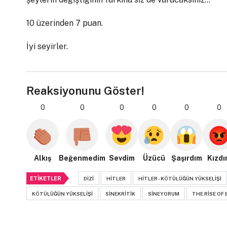
10 üzerinden 7 puan.
İyi seyirler.
Reaksiyonunu Göster!
0
0
0
0
0
0
Alkış
Beğenmedim
Sevdim
Üzücü
Şaşırdım
Kızdı
ETIKETLER
DIZI
HITLER
HITLER - KÖTÜLÜĞÜN YÜKSELIŞI
KÖTÜLÜĞÜN YÜKSELIŞI
SINEKRITIK
SINEYORUM
THE RISE OF 