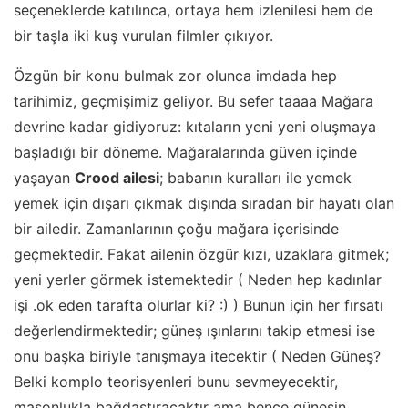
seçeneklerde katılınca, ortaya hem izlenilesi hem de
bir taşla iki kuş vurulan filmler çıkıyor.
Özgün bir konu bulmak zor olunca imdada hep
tarihimiz, geçmişimiz geliyor. Bu sefer taaaa Mağara
devrine kadar gidiyoruz: kıtaların yeni yeni oluşmaya
başladığı bir döneme. Mağaralarında güven içinde
yaşayan
Crood ailesi
; babanın kuralları ile yemek
yemek için dışarı çıkmak dışında sıradan bir hayatı olan
bir ailedir. Zamanlarının çoğu mağara içerisinde
geçmektedir. Fakat ailenin özgür kızı, uzaklara gitmek;
yeni yerler görmek istemektedir ( Neden hep kadınlar
işi .ok eden tarafta olurlar ki? :) ) Bunun için her fırsatı
değerlendirmektedir; güneş ışınlarını takip etmesi ise
onu başka biriyle tanışmaya itecektir ( Neden Güneş?
Belki komplo teorisyenleri bunu sevmeyecektir,
masonlukla bağdaştıracaktır ama bence güneşin