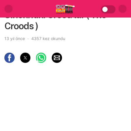
Sinekritik: Crood’lar ( The
Croods )
13 yıl önce
4357 kez okundu