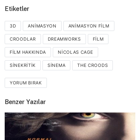
Etiketler
3D
ANIMASYON
ANIMASYON FILM
CROODLAR
DREAMWORKS
FILM
FILM HAKKINDA
NICOLAS CAGE
SINEKRITIK
SINEMA
THE CROODS
YORUM BIRAK
Benzer Yazılar