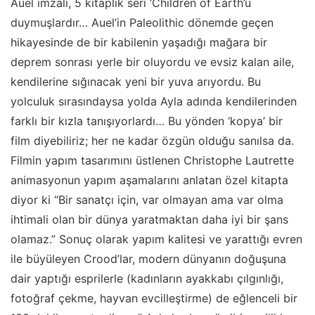
Auel imzalı, 5 kitaplık seri ‘Children of Earth’ü
duymuşlardır… Auel’in Paleolithic dönemde geçen
hikayesinde de bir kabilenin yaşadığı mağara bir
deprem sonrası yerle bir oluyordu ve evsiz kalan aile,
kendilerine sığınacak yeni bir yuva arıyordu. Bu
yolculuk sırasındaysa yolda Ayla adında kendilerinden
farklı bir kızla tanışıyorlardı… Bu yönden ‘kopya’ bir
film diyebiliriz; her ne kadar özgün olduğu sanılsa da.
Filmin yapım tasarımını üstlenen Christophe Lautrette
animasyonun yapım aşamalarını anlatan özel kitapta
diyor ki “Bir sanatçı için, var olmayan ama var olma
ihtimali olan bir dünya yaratmaktan daha iyi bir şans
olamaz.” Sonuç olarak yapım kalitesi ve yarattığı evren
ile büyüleyen Crood’lar, modern dünyanın doğuşuna
dair yaptığı esprilerle (kadınların ayakkabı çılgınlığı,
fotoğraf çekme, hayvan evcilleştirme) de eğlenceli bir