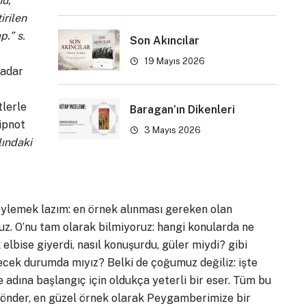
nu,
irilen
p.” s.
Son Akıncılar
19 Mayıs 2026
kadar
tlerle
Baragan’ın Dikenleri
dipnot
3 Mayıs 2026
lındaki
öylemek lazım: en örnek alınması gereken olan
uz. O’nu tam olarak bilmiyoruz: hangi konularda ne
elbise giyerdi, nasıl konuşurdu, güler miydi? gibi
lecek durumda mıyız? Belki de çoğumuz değiliz: işte
 adına başlangıç için oldukça yeterli bir eser. Tüm bu
zel önder, en güzel örnek olarak Peygamberimize bir