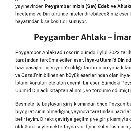
yayınevinden
Peygamberimizin (Sav) Edeb ve Ahlak
İnceleme ve Din türünde nitelendirebileceğimiz eser
hayatından kısa kesitler sunuyor.
Peygamber Ahlakı – İmam
Peygamber Ahlakı adlı eserin elimde Eylül 2022 tarih
tarafından tercüme edilen eser,
İhya-u Ulumi’d Din
adl
bazı pasajları içeriyor. Yazıldığı tarihten bu yana İs
ve Gazali’nin bilinen en büyük eserlerinden olan İhya-
İslami konuları ele alan önemli bir eser. Elimdeki Pe
Ulumi’d Din adlı kitaptan alınmış ve tercüme edilmişti
Besmele ile başlayan giriş kısmından önce Peygamber
biyografisinin olmadığını, yayınevi tarafından hazırla
belirteyim. Direkt çeviriye geçilmiş ve giriş kısmıyla
olduğunu söylemekte fayda var. İçindekiler kısmının 