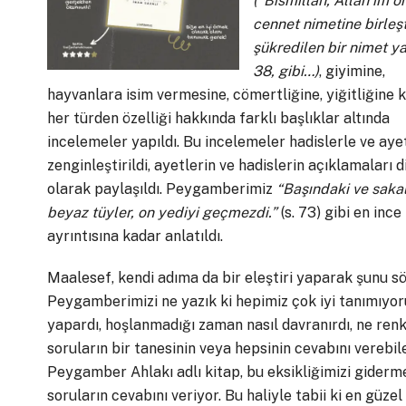
(“Bismillah, Allah’ım o
cennet nimetine birleşt
şükredilen bir nimet ya
38, gibi…)
, giyimine,
hayvanlara isim vermesine, cömertliğine, yiğitliğine 
her türden özelliği hakkında farklı başlıklar altında
incelemeler yapıldı. Bu incelemeler hadislerle ve aye
zenginleştirildi, ayetlerin ve hadislerin açıklamaları 
olarak paylaşıldı. Peygamberimiz
“Başındaki ve saka
beyaz tüyler, on yediyi geçmezdi.”
(s. 73) gibi en ince
ayrıntısına kadar anlatıldı.
Maalesef, kendi adıma da bir eleştiri yaparak şunu s
Peygamberimizi ne yazık ki hepimiz çok iyi tanımıyor
yapardı, hoşlanmadığı zaman nasıl davranırdı, ne renk 
soruların bir tanesinin veya hepsinin cevabını verebi
Peygamber Ahlakı adlı kitap, bu eksikliğimizi giderme
soruların cevabını veriyor. Bu haliyle tabii ki en gü