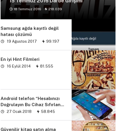
15 Temmuz 2016 Darbe Girişimi
18 Temmuz 2016
218.039
Samsung ağda kayıtlı değil
hatası çözümü
19 Ağustos 2017
99.197
En iyi Hint Filmleri
16 Eylül 2014
81.555
Android telefon “Hesabınızı
Doğrulayın Bu Cihaz Sıfırlandı
sorunu” çözümü
27 Ocak 2018
58.845
Güvenilir kitap satın alma