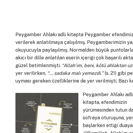
Peygamber Ahlakı adlı kitapta Peygamber efendimizi
verilerek anlatılmaya çalışılmış. Peygamberimizin yap
okuyucuyla paylaşılmış. Normalden büyük puntolarla 
akıcı bir dille anlatılan eserin içeriği çok başarılı a
güzel betimlenmişti.
“Allah’ım, beni, kötü ahlaktan uz
yer verilirken,
“… sadaka malı yemezdi.”
(s. 21) gibi 
uyması gereken özelliklerine de yer verilmişti. Bazı 
Peygamber Ahlakı adl
kitapta, efendimizin
yürümesinden tutun d
sofraya oturuşuna, y
başlarken ettiği duaya