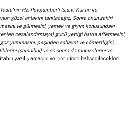
Teala’nın Hz. Peygamber’i (s.a.v) Kur’an ile
nun güzel ahlakını tanıtacağız. Sonra onun zahiri
nuşmasını ve gülmesini, yemek ve giyim konusundaki
eyenleri cezalandırmaya) gücü yettiği halde affetmesini,
 göz yummasını, peşinden sehavet ve cömertliğini,
liklerini (şemailini) ve en sonra da mucizelerini ve
 kitabın yazılış amacını ve içeriğinde bahsedilecekleri