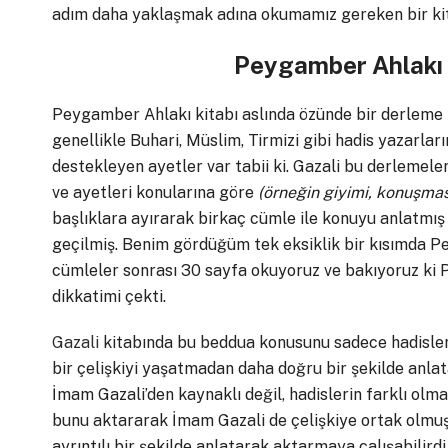
adım daha yaklaşmak adına okumamız gereken bir ki
Peygamber Ahlakı k
Peygamber Ahlakı kitabı aslında özünde bir derleme 
genellikle Buhari, Müslim, Tirmizi gibi hadis yazarların
destekleyen ayetler var tabii ki. Gazali bu derlemel
ve ayetleri konularına göre
(örneğin giyimi, konuşması
başlıklara ayırarak birkaç cümle ile konuyu anlatmış
geçilmiş. Benim gördüğüm tek eksiklik bir kısımda 
cümleler sonrası 30 sayfa okuyoruz ve bakıyoruz ki 
dikkatimi çekti.
Gazali
kitabında bu beddua konusunu sadece hadisler 
bir çelişkiyi yaşatmadan daha doğru bir şekilde anlat
İmam Gazali’den kaynaklı değil, hadislerin farklı ol
bunu aktararak İmam Gazali de çelişkiye ortak olmuş 
ayrıntılı bir şekilde anlatarak aktarmaya çalışabilirdi