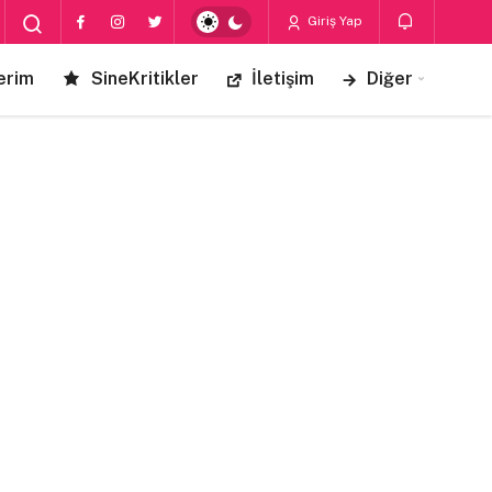
Giriş Yap
erim
SineKritikler
İletişim
Diğer