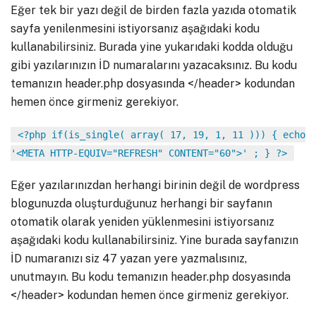
Eğer tek bir yazı değil de birden fazla yazıda otomatik
sayfa yenilenmesini istiyorsanız aşağıdaki kodu
kullanabilirsiniz. Burada yine yukarıdaki kodda olduğu
gibi yazılarınızın İD numaralarını yazacaksınız. Bu kodu
temanızın header.php dosyasında </header> kodundan
hemen önce girmeniz gerekiyor.
<?php if(is_single( array( 17, 19, 1, 11 ))) { echo
'<META HTTP-EQUIV="REFRESH" CONTENT="60">' ; } ?>
Eğer yazılarınızdan herhangi birinin değil de wordpress
blogunuzda oluşturduğunuz herhangi bir sayfanın
otomatik olarak yeniden yüklenmesini istiyorsanız
aşağıdaki kodu kullanabilirsiniz. Yine burada sayfanızın
İD numaranızı siz 47 yazan yere yazmalısınız,
unutmayın. Bu kodu temanızın header.php dosyasında
</header> kodundan hemen önce girmeniz gerekiyor.