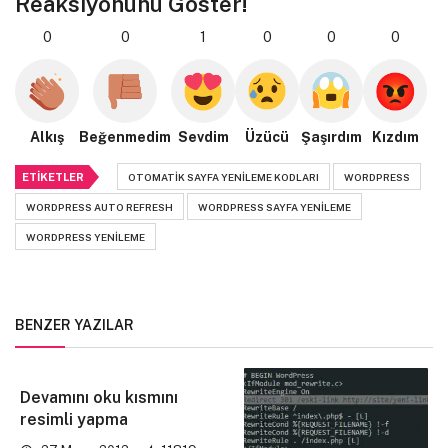
Reaksiyonunu Göster!
0
0
1
0
0
0
Alkış
Beğenmedim
Sevdim
Üzücü
Şaşırdım
Kızdım
ETIKETLER
OTOMATIK SAYFA YENILEME KODLARI
WORDPRESS
WORDPRESS AUTO REFRESH
WORDPRESS SAYFA YENILEME
WORDPRESS YENILEME
BENZER YAZILAR
Devamını oku kısmını
resimli yapma