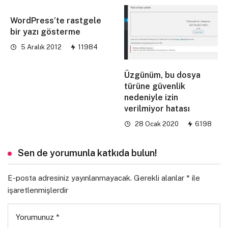
WordPress’te rastgele
bir yazı gösterme
5 Aralık 2012
11984
Üzgünüm, bu dosya
türüne güvenlik
nedeniyle izin
verilmiyor hatası
28 Ocak 2020
6198
Sen de yorumunla katkıda bulun!
E-posta adresiniz yayınlanmayacak.
Gerekli alanlar
*
ile
işaretlenmişlerdir
Yorumunuz
*