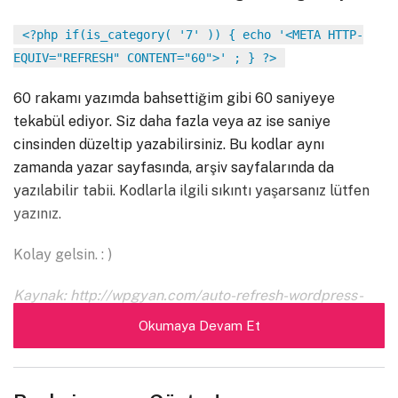
<?php if(is_category( '7' )) { echo '<META HTTP-
EQUIV="REFRESH" CONTENT="60">' ; } ?>
60 rakamı yazımda bahsettiğim gibi 60 saniyeye
tekabül ediyor. Siz daha fazla veya az ise saniye
cinsinden düzeltip yazabilirsiniz. Bu kodlar aynı
zamanda yazar sayfasında, arşiv sayfalarında da
yazılabilir tabii. Kodlarla ilgili sıkıntı yaşarsanız lütfen
yazınız.
Kolay gelsin. : )
Kaynak: http://wpgyan.com/auto-refresh-wordpress-
pages-and-post
Okumaya Devam Et