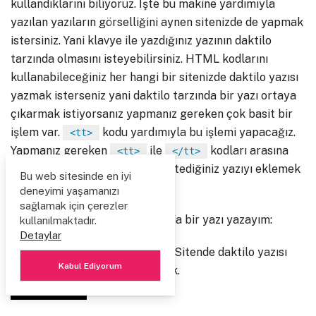
kullandıklarını biliyoruz. İşte bu makine yardımıyla
yazılan yazıların görselliğini aynen sitenizde de yapmak
istersiniz. Yani klavye ile yazdığınız yazının daktilo
tarzında olmasını isteyebilirsiniz. HTML kodlarını
kullanabileceğiniz her hangi bir sitenizde daktilo yazısı
yazmak isterseniz yani daktilo tarzında bir yazı ortaya
çıkarmak istiyorsanız yapmanız gereken çok basit bir
işlem var.
kodu yardımıyla bu işlemi yapacağız.
<tt>
Yapmanız gereken
ile
kodları arasına
<tt>
</tt>
daktilo yazısı ile görünmesini istediğiniz yazıyı eklemek
Bu web sitesinde en iyi
ve kaydetmek.
deneyimi yaşamanızı
sağlamak için çerezler
Örnek vermek gerekirse aşağıda bir yazı yazayım:
kullanılmaktadır.
Detaylar
Daktilo yazısı örneği budur. Sitende daktilo yazısı
Kabul Ediyorum
yazmak.
PAYLAŞ