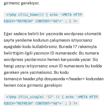
girmeniz gerekiyor.
<?php if(is_home()) { echo '<META HTTP-
EQUIV="REFRESH" CONTENT="60">' ; } ?>
Eğer sadece belirli bir yazınızda wordpress otomatik
sayfa yenileme kodunun çalışmasını istiyorsanız
aşağıdaki kodu kullabilirsiniz. Burada 17 rakamıyla
belirttiğim ilgili yazınızın İD numarasıdır. Bu numara
wordpress yazılarınızın hemen karşısında yazar. Siz
hangi yazıyı istiyorsanız onun İD numarasını bu kodda
gereken yere yazmalısınız. Bu kodu
temanızın header.php dosyasında </header> kodundan
hemen önce girmeniz gerekiyor.
<?php if(is_single( '17' )) { echo '<META HTTP-
EQUIV="REFRESH" CONTENT="60">' ; } ?>