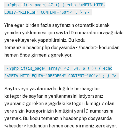
<?php if(is_page( 47 )) { echo '<META HTTP-
EQUIV="REFRESH" CONTENT="60">' ; } ?>
Yine eğer birden fazla sayfanızın otomatik olarak
yeniden yüklenmesi için sayfa İD numaralarını aşağıdaki
yere ekleyerek yapabilirsiniz. Bu kodu
temanızın header.php dosyasında </header> kodundan
hemen önce girmeniz gerekiyor.
<?php if(is_page( array( 42, 54, 6 ) )) { echo
'<META HTTP-EQUIV="REFRESH" CONTENT="60">' ; } ?>
Sayfa veya yazılarınızda değilde herhangi bir
kategoride sayfanın yenilenmesini istiyorsanız
yapmanız gereken aşağıdaki kategori kimliği 7 olan
yere sizin kategorinizin kimliğini yani İD numarasını
yazmak. Bu kodu temanızın header.php dosyasında
</header> kodundan hemen önce girmeniz gerekiyor.